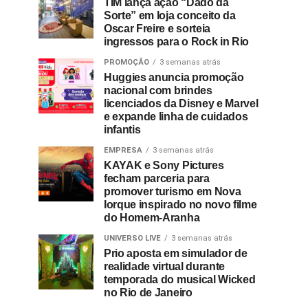
TIM lança ação “Dado da
Sorte” em loja conceito da
Oscar Freire e sorteia
ingressos para o Rock in Rio
PROMOÇÃO
3 semanas atrás
Huggies anuncia promoção
nacional com brindes
licenciados da Disney e Marvel
e expande linha de cuidados
infantis
EMPRESA
3 semanas atrás
KAYAK e Sony Pictures
fecham parceria para
promover turismo em Nova
Iorque inspirado no novo filme
do Homem-Aranha
UNIVERSO LIVE
3 semanas atrás
Prio aposta em simulador de
realidade virtual durante
temporada do musical Wicked
no Rio de Janeiro