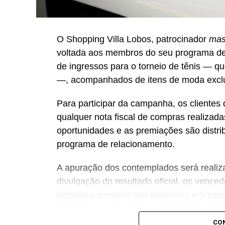
O Shopping Villa Lobos, patrocinador
mas
voltada aos membros do seu programa de
de ingressos para o torneio de tênis — q
—, acompanhados de itens de moda exclu
Para participar da campanha, os clientes 
qualquer nota fiscal de compras realizada
oportunidades e as premiações são distri
programa de relacionamento.
A apuração dos contemplados será realiz
divulgação do resultado oficial, os venced
retirada presencial dos ingressos e brind
shopping. “O SP Open é um torneio muito 
Como estamos no evento de forma tão pro
CO