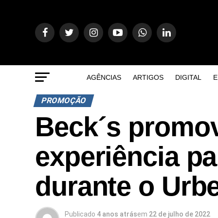
AGÊNCIAS
ARTIGOS
DIGITAL
E
PROMOÇÃO
Beck´s promov
experiência p
durante o Urbe
Publicado
4 anos atrás
em
22 de julho de 2022