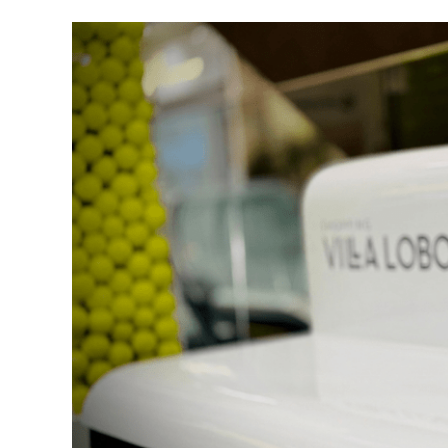
muito mais do que um incentivo de compra
gerar conversa e manter o Café Evolutto 
entre mecânica simples, premiações atra
Guedes nos permite manter a marca prese
período da campanha”, conclui Hugo Furl