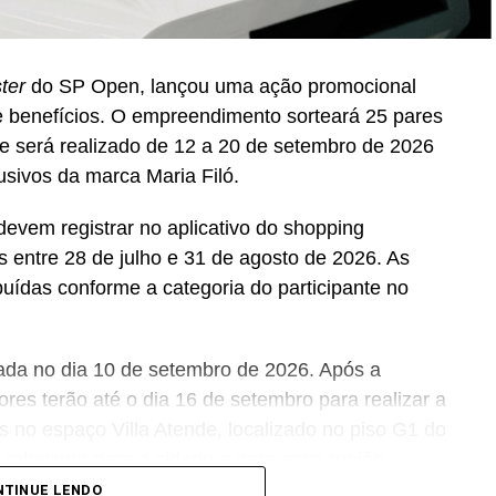
ter
do SP Open, lançou uma ação promocional
 benefícios. O empreendimento sorteará 25 pares
ue será realizado de 12 a 20 de setembro de 2026
sivos da marca Maria Filó.
devem registrar no aplicativo do shopping
s entre 28 de julho e 31 de agosto de 2026. As
buídas conforme a categoria do participante no
ada no dia 10 de setembro de 2026. Após a
ores terão até o dia 16 de setembro para realizar a
es no espaço Villa Atende, localizado no piso G1 do
relevante para a cidade e para essa região.
funda, nada mais justo do que proporcionar essa
NTINUE LENDO