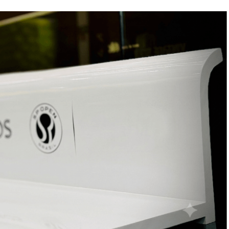
. Ela precisava reforçar os atributos da marca,
presente na rotina das pessoas. A combinação
tivas, comunicação integrada e a chegada do Edu
nte na rotina do consumidor durante todo o
an, coordenador de marketing da Cooxupé.