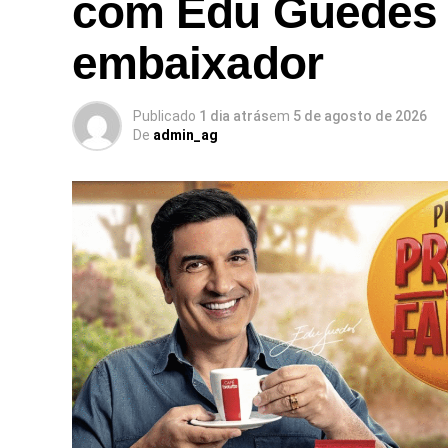
com Edu Guedes
embaixador
Publicado
1 dia atrás
em
5 de agosto de 2026
De
admin_ag