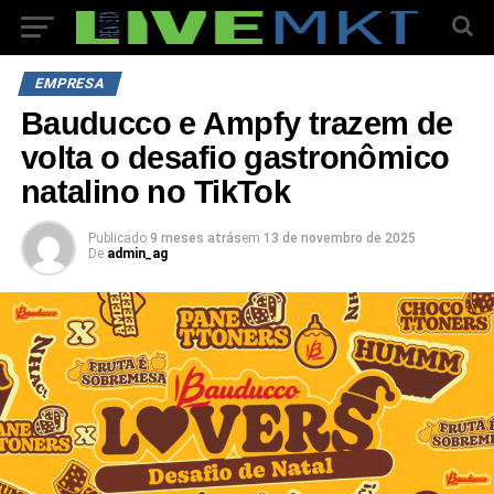
EMPRESA
Bauducco e Ampfy trazem de
volta o desafio gastronômico
natalino no TikTok
Publicado
9 meses atrás
em
13 de novembro de 2025
De
admin_ag