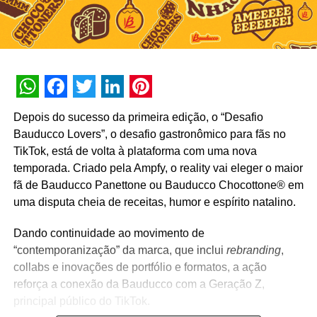
WhatsApp
Facebook
Twitter
LinkedIn
Pinterest
Depois do sucesso da primeira edição, o “Desafio
Bauducco Lovers”, o desafio gastronômico para fãs no
TikTok, está de volta à plataforma com uma nova
temporada. Criado pela Ampfy, o reality vai eleger o maior
fã de Bauducco Panettone ou Bauducco Chocottone® em
uma disputa cheia de receitas, humor e espírito natalino.
Dando continuidade ao movimento de
“contemporanização” da marca, que inclui
rebranding
,
collabs e inovações de portfólio e formatos, a ação
reforça a conexão da Bauducco com a Geração Z,
principal público do TikTok.