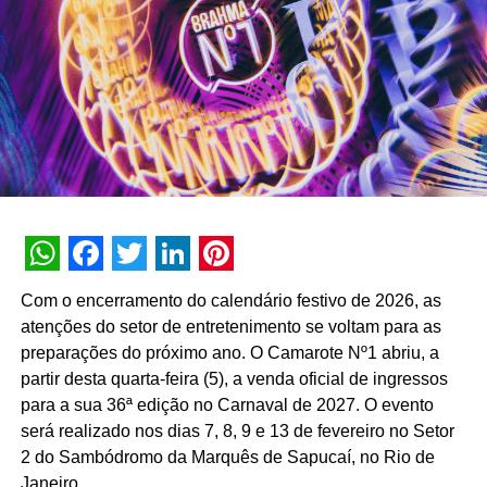
verdadeiro campeão.
“O Bauducco Lovers voltou em uma edição especial de
Natal, uma temporada cheia de entretenimento, diversão
e 100% nativa do TikTok. Dessa vez a narrativa ficará em
torno de uma das disputas mais clássicas do Natal:
Bauducco Chocottone x Bauducco Panettone, e vamos
descobrir o maior amante dos nossos protagonistas de
Natal”, comenta Mayara Ribeiro, diretora de criação da
Ampfy.
WhatsApp
Facebook
Twitter
LinkedIn
Pinterest
“O sucesso da primeira edição do desafio mostrou o
Com o encerramento do calendário festivo de 2026, as
quanto nossa comunidade é apaixonada pela Bauducco.
atenções do setor de entretenimento se voltam para as
Agora, nesta nova temporada, daremos ainda mais
preparações do próximo ano. O Camarote Nº1 abriu, a
protagonismo aos fãs da marca, valorizando a
partir desta quarta-feira (5), a venda oficial de ingressos
criatividade e o conteúdo que nasce deles. A Bauducco é
para a sua 36ª edição no Carnaval de 2027. O evento
a marca do Natal no Brasil e só nós temos o
será realizado nos dias 7, 8, 9 e 13 de fevereiro no Setor
Chocottone®, nossa marca registrada que é sinônimo de
2 do Sambódromo da Marquês de Sapucaí, no Rio de
categoria. Por isso faz todo sentido que sejamos nós a
Janeiro.