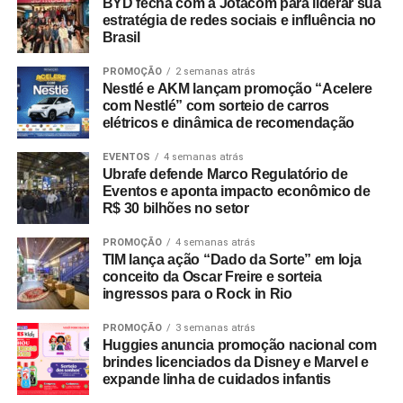
BYD fecha com a Jotacom para liderar sua
estratégia de redes sociais e influência no
Brasil
PROMOÇÃO
2 semanas atrás
Nestlé e AKM lançam promoção “Acelere
com Nestlé” com sorteio de carros
elétricos e dinâmica de recomendação
EVENTOS
4 semanas atrás
Ubrafe defende Marco Regulatório de
Eventos e aponta impacto econômico de
R$ 30 bilhões no setor
PROMOÇÃO
4 semanas atrás
TIM lança ação “Dado da Sorte” em loja
conceito da Oscar Freire e sorteia
ingressos para o Rock in Rio
PROMOÇÃO
3 semanas atrás
Huggies anuncia promoção nacional com
brindes licenciados da Disney e Marvel e
expande linha de cuidados infantis