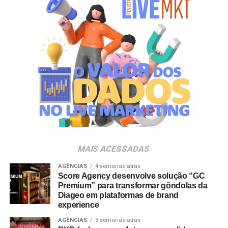
gerações. Com o Copo Surpresa, queremos trazer um
novo momento de interação com a marca, adicionando
um elemento de surpresa que torna cada visita ao Bob’s
ainda mais divertida”, aponta Renata Brigatti Lange,
diretora de marketing do Bob’s.
A campanha possui abrangência nacional e estará
disponível por tempo limitado em todos os restaurantes
da rede até 31 de agosto de 2026, ou enquanto durarem
os estoques nas unidades.
MAIS ACESSADAS
AGÊNCIAS
4 semanas atrás
Score Agency desenvolve solução “GC
Premium” para transformar gôndolas da
Diageo em plataformas de brand
experience
AGÊNCIAS
3 semanas atrás