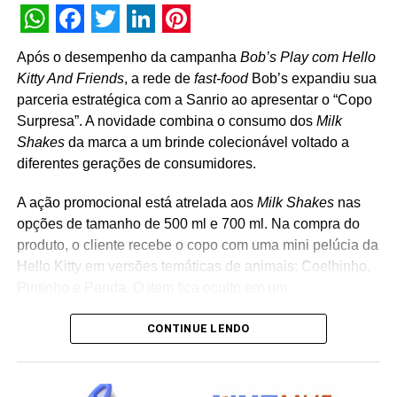
WhatsApp
Facebook
Twitter
LinkedIn
Pinterest
Após o desempenho da campanha
Bob’s Play com Hello
Kitty And Friends
, a rede de
fast-food
Bob’s expandiu sua
parceria estratégica com a Sanrio ao apresentar o “Copo
Surpresa”. A novidade combina o consumo dos
Milk
Shakes
da marca a um brinde colecionável voltado a
diferentes gerações de consumidores.
A ação promocional está atrelada aos
Milk Shakes
nas
opções de tamanho de 500 ml e 700 ml. Na compra do
produto, o cliente recebe o copo com uma mini pelúcia da
Hello Kitty em versões temáticas de animais: Coelhinho,
Pintinho e Panda. O item fica oculto em um
compartimento na base do copo, revelando o
CONTINUE LENDO
personagem surpresa apenas no momento da abertura
da embalagem. “A receptividade do público à campanha
mostrou a força que Hello Kitty and Friends têm na
criação de experiências afetivas para diferentes