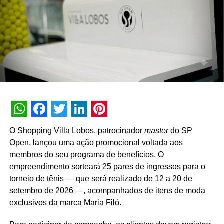
longo prazo com o mercado”, pontua Daniel Salguele,
gerente da Torrefação Cooxupé.
A promoção abrange todas as linhas de produtos da
marca em todo o território nacional. Para concorrer aos
prêmios, os consumidores devem cadastrar os
comprovantes fiscais pelo site oficial ou via WhatsApp.
São mais de mil contemplações instantâneas diretas
reveladas no momento do cadastro do produto, além da
distribuição de R$ 10 mil toda semana e o sorteio final de
WhatsApp
Facebook
Twitter
LinkedIn
Pinterest
três automóveis elétricos. “Queríamos que a promoção
O Shopping Villa Lobos, patrocinador
master
do SP
fosse muito mais do que um incentivo de compra. Ela
Open, lançou uma ação promocional voltada aos
precisava reforçar os atributos da marca, gerar conversa e
membros do seu programa de benefícios. O
manter o Café Evolutto presente na rotina das pessoas. A
empreendimento sorteará 25 pares de ingressos para o
combinação entre mecânica simples, premiações
torneio de tênis — que será realizado de 12 a 20 de
atrativas, comunicação integrada e a chegada do Edu
setembro de 2026 —, acompanhados de itens de moda
Guedes nos permite manter a marca presente na rotina
exclusivos da marca Maria Filó.
do consumidor durante todo o período da campanha”,
conclui Hugo Furlan, coordenador de marketing da