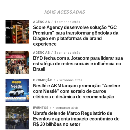
Para ingressar no programa e participar do sorteio, os
consumidores devem baixar o aplicativo oficial do
MAIS ACESSADAS
Shopping Villa Lobos, efetuar o cadastro e enviar
comprovantes fiscais de qualquer valor. O regulamento
AGÊNCIAS
4 semanas atrás
Score Agency desenvolve solução “GC
completo está disponível no site do empreendimento.
Premium” para transformar gôndolas da
Diageo em plataformas de brand
experience
AGÊNCIAS
3 semanas atrás
BYD fecha com a Jotacom para liderar sua
estratégia de redes sociais e influência no
Brasil
PROMOÇÃO
2 semanas atrás
Nestlé e AKM lançam promoção “Acelere
com Nestlé” com sorteio de carros
elétricos e dinâmica de recomendação
EVENTOS
4 semanas atrás
Ubrafe defende Marco Regulatório de
Eventos e aponta impacto econômico de
R$ 30 bilhões no setor