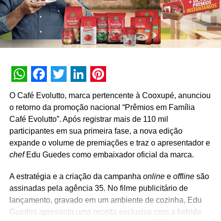
a conquistar e fortalecer a conexão com o target”, explica
Eduardo Abritta, gerente executivo de trade marketing da
Bauducco.
O programa, desenvolvido pela agência Bullet, traz ao
mercado uma nova forma de se fazer promoção, na qual
a estratégia da campanha promocional mantém a
WhatsApp
Facebook
Twitter
LinkedIn
Pinterest
Bauducco® em evidência na mesa dos brasileiros,
O Café Evolutto, marca pertencente à Cooxupé, anunciou
gerando engajamento com os consumidores durante
o retorno da promoção nacional “Prêmios em Família
todos os dias do ano.
Café Evolutto”. Após registrar mais de 110 mil
participantes em sua primeira fase, a nova edição
TÓPICOS RELACIONADOS:
DESTAQUE
expande o volume de premiações e traz o apresentador e
chef
Edu Guedes como embaixador oficial da marca.
A SEGUIR
Promoção da Eisenbahn leva dois ganhadores
com acompanhantes para conhecer sua fábrica
A estratégia e a criação da campanha
online
e
offline
são
em Blumenau
assinadas pela agência 35. No filme publicitário de
lançamento, gravado em um ambiente de cozinha, Edu
NÃO PERCA
Game Daki premia consumidores com ingressos
Guedes apresenta uma receita exclusiva com a bebida