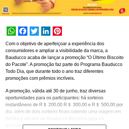
WhatsApp
Facebook
Twitter
LinkedIn
Pinterest
Com o objetivo de aperfeiçoar a experiência dos
consumidores e ampliar a visibilidade da marca, a
Bauducco acaba de lançar a promoção “O Último Biscoito
do Pacote”. A promoção faz parte do Programa Bauducco
Todo Dia, que durante todo o ano traz diferentes
promoções com prêmios incríveis.
A promoção, válida até 30 de junho, traz diversas
oportunidades para os participantes: há sorteios
instantâneos de R＄ 200,00 R＄ 300,00 e R＄ 500,00 por
dia, além de dois sorteios finais valendo uma viagem em
família e um ano de Bauducco Biscoitos para os
ganhadores.