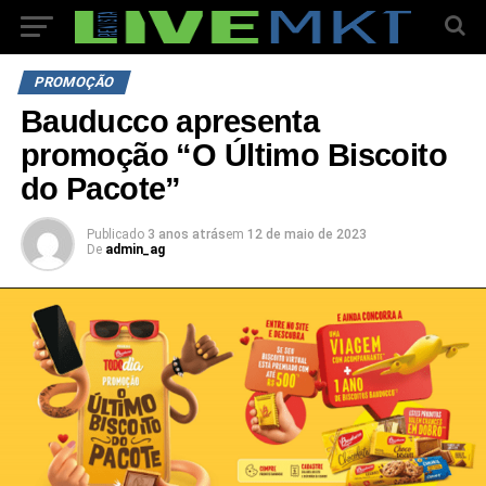
PROMOÇÃO
Bauducco apresenta
promoção “O Último Biscoito
do Pacote”
Publicado
3 anos atrás
em
12 de maio de 2023
De
admin_ag