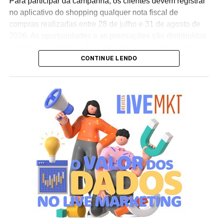
Para participar da campanha, os clientes devem registrar
Cooxupé.
no aplicativo do shopping qualquer nota fiscal de
compras realizadas entre 28 de julho e 31 de agosto de
2026. As oportunidades e as premiações são distribuídas
conforme a categoria do participante no programa de
CONTINUE LENDO
relacionamento.
A apuração dos contemplados será realizada no dia 10
de setembro de 2026. Após a divulgação do resultado
oficial, os vencedores terão até o dia 16 de setembro para
realizar a retirada presencial dos ingressos e brindes no
espaço Villa Atende, localizado no piso G1 do shopping.
“O SP Open é um torneio muito relevante para a cidade e
para essa região. Como estamos no evento de forma tão
profunda, nada mais justo do que proporcionar essa
experiência para alguns dos nossos clientes fiéis”,
destaca Aline Ivanov, gerente de marketing do Shopping
Villa Lobos.