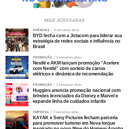
da música e da hospitalidade carioca.
Os convites individuais já estão disponíveis para compra
MAIS ACESSADAS
no canal oficial da Ticketmaster, com lote inicial a partir
de R$ 3.950,00. As demais atualizações e atrações do
AGÊNCIAS
4 semanas atrás
BYD fecha com a Jotacom para liderar sua
evento serão divulgadas nos canais oficiais do camarote
estratégia de redes sociais e influência no
nos próximos meses.
Brasil
PROMOÇÃO
2 semanas atrás
Nestlé e AKM lançam promoção “Acelere
com Nestlé” com sorteio de carros
elétricos e dinâmica de recomendação
PROMOÇÃO
3 semanas atrás
Huggies anuncia promoção nacional com
brindes licenciados da Disney e Marvel e
expande linha de cuidados infantis
EMPRESA
3 semanas atrás
KAYAK e Sony Pictures fecham parceria
para promover turismo em Nova Iorque
inspirado no novo filme do Homem-Aranha