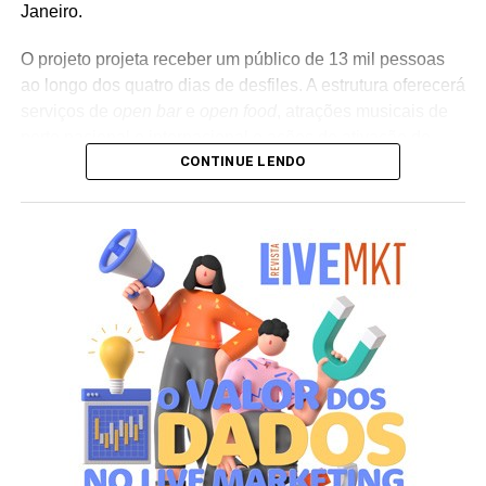
Janeiro.
O projeto projeta receber um público de 13 mil pessoas
ao longo dos quatro dias de desfiles. A estrutura oferecerá
serviços de
open bar
e
open food
, atrações musicais de
porte nacional e internacional e ações de ativação de
CONTINUE LENDO
marcas parceiras. “O Camarote Nº1 é um projeto que faz
parte da história do Carnaval carioca. Temos investido
anualmente em mudanças para melhorar, ainda mais,
uma experiência personalizada que nasce do
lifestyle
da
cidade maravilhosa”, destaca Marcio Esher, sócio, diretor
de negócios e marketing da Holding Clube e gestor do
Clube Nº1.
A produção do evento é assinada pela agência Banco_
em parceria com a Storymakers e a Cross Networking,
empresas pertencentes ao ecossistema da Holding
Clube. O projeto criativo mantém a assinatura “Brasil na
Veia”, conceito focado na valorização da cultura nacional,