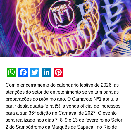
interna de 90% e índice de resolutividade de 87% nos
atendimentos.
Além da b.ia, o Meu Bradesco engloba ferramentas como
o E-agro — plataforma digital direcionada a produtores
rurais — e sistemas de recomendação de investimentos
suportados por
GenAI
(Inteligência Artificial Generativa),
que fornecem assessoria financeira automatizada e
customizada.
A estratégia de divulgação da campanha engloba
WhatsApp
Facebook
Twitter
LinkedIn
Pinterest
veiculação em canais de TV fechada, mídias digitais,
Com o encerramento do calendário festivo de 2026, as
peças de
Out of Home
(OOH) e ações com
atenções do setor de entretenimento se voltam para as
influenciadores digitais, reforçando o posicionamento do
preparações do próximo ano. O Camarote Nº1 abriu, a
banco na transformação digital do setor financeiro.
partir desta quarta-feira (5), a venda oficial de ingressos
para a sua 36ª edição no Carnaval de 2027. O evento
será realizado nos dias 7, 8, 9 e 13 de fevereiro no Setor
2 do Sambódromo da Marquês de Sapucaí, no Rio de