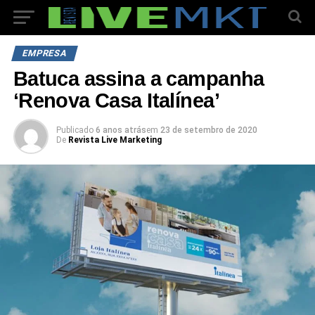
EMPRESA
Batuca assina a campanha
‘Renova Casa Italínea’
Publicado
6 anos atrás
em
23 de setembro de 2020
De
Revista Live Marketing