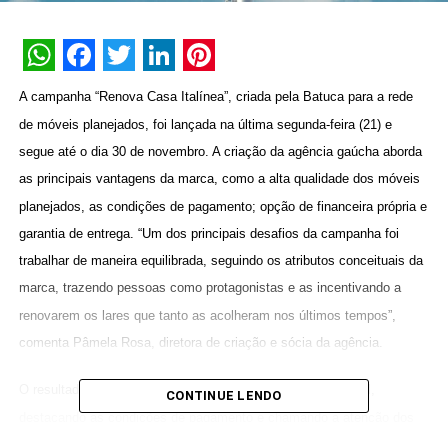
WhatsApp
Facebook
Twitter
LinkedIn
Pinterest
A campanha “Renova Casa Italínea”, criada pela Batuca para a rede
de móveis planejados, foi lançada na última segunda-feira (21) e
segue até o dia 30 de novembro. A criação da agência gaúcha aborda
as principais vantagens da marca, como a alta qualidade dos móveis
planejados, as condições de pagamento; opção de financeira própria e
garantia de entrega. “Um dos principais desafios da campanha foi
trabalhar de maneira equilibrada, seguindo os atributos conceituais da
marca, trazendo pessoas como protagonistas e as incentivando a
renovarem os lares que tanto as acolheram nos últimos tempos”,
comenta Pâmela Rosa, diretora de criação e sócia da agência.
O resultado foi a elaboração de peças com foco promocional,
CONTINUE LENDO
destacando as condições de pagamento e chamando a atenção dos
consumidores ao apresentar as facilidades de se ter os móveis da