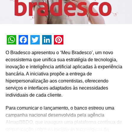
venda espalhados pelo Brasil, as campanhas e ações nacionais são
determinantes para o fortalecimento e posicionamento da marca,
garantindo uma comunicação clara e homogênea para todo o mercado
e consumidores. A Batuca tem sido, neste ano de 2020, a nossa
grande parceira para que isso seja possível”, comenta Diego
WhatsApp
Facebook
Twitter
LinkedIn
Pinterest
Machado, Diretor Comercial da Italínea.
O Bradesco apresentou o ‘Meu Bradesco’, um novo
ecossistema que unifica sua estratégia de tecnologia,
TÓPICOS RELACIONADOS:
inovação e inteligência artificial aplicadas à experiência
bancária. A iniciativa propõe a entrega de
A SEGUIR
Baden Baden lança os seus principais estilos na
hiperpersonalização aos correntistas, oferecendo
versão lata
serviços e interfaces adaptados às necessidades
individuais de cada cliente.
NÃO PERCA
Zendesk lança plataforma interativa para o Dia
Mundial da Gratidão
Para comunicar o lançamento, o banco estreou uma
campanha nacional desenvolvida pela agência
AlmapBBDO, que inaugura uma plataforma contínua de
comunicação sobre as iniciativas tecnológicas da