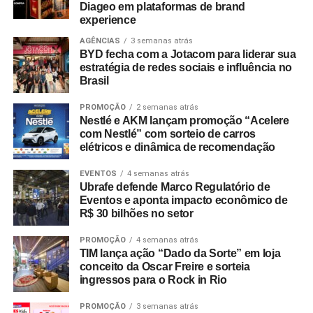
Diageo em plataformas de brand
experience
AGÊNCIAS
3 semanas atrás
BYD fecha com a Jotacom para liderar sua
estratégia de redes sociais e influência no
Brasil
PROMOÇÃO
2 semanas atrás
Nestlé e AKM lançam promoção “Acelere
com Nestlé” com sorteio de carros
elétricos e dinâmica de recomendação
EVENTOS
4 semanas atrás
Ubrafe defende Marco Regulatório de
Eventos e aponta impacto econômico de
R$ 30 bilhões no setor
PROMOÇÃO
4 semanas atrás
TIM lança ação “Dado da Sorte” em loja
conceito da Oscar Freire e sorteia
ingressos para o Rock in Rio
PROMOÇÃO
3 semanas atrás