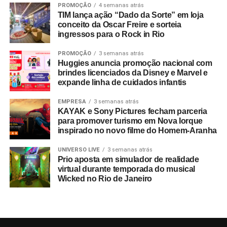
PROMOÇÃO
4 semanas atrás
Segundo números da FIFA, foram comercializados mais
TIM lança ação “Dado da Sorte” em loja
de 607 mil pacotes de hospitalidade durante o torneio
conceito da Oscar Freire e sorteia
ingressos para o Rock in Rio
mundial. Do total de compradores corporativos do
programa oficial, 40% integravam o segmento B2B,
PROMOÇÃO
3 semanas atrás
figurando o Brasil entre os dez principais mercados
Huggies anuncia promoção nacional com
globais consumidores da modalidade.
brindes licenciados da Disney e Marvel e
expande linha de cuidados infantis
A relevância das experiências esportivas de grande porte
EMPRESA
3 semanas atrás
exige planejamento de longo prazo, com marcas já
KAYAK e Sony Pictures fecham parceria
estruturando ações voltadas para a Copa do Mundo de
para promover turismo em Nova Iorque
2030, que terá partidas distribuídas entre Espanha,
inspirado no novo filme do Homem-Aranha
Portugal, Marrocos, Uruguai, Argentina e Paraguai.
UNIVERSO LIVE
3 semanas atrás
Prio aposta em simulador de realidade
Entre as sedes, o governo do Marrocos antecipou
virtual durante temporada do musical
investimentos por meio do programa
Airports 2030
,
Wicked no Rio de Janeiro
focado em expandir a capacidade para 80 milhões de
passageiros ao ano, construindo um aeroporto
internacional em Casablanca e reformando outros sete
terminais nas cidades-sede do país. “A Copa de 2030