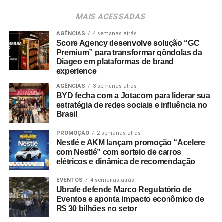
A preferência por experiências presenciais também é
MAIS ACESSADAS
chancelada por pesquisas do setor. Dados do
Incentive
Travel Index
apontam que 80% dos colaboradores
AGÊNCIAS
4 semanas atrás
Score Agency desenvolve solução “GC
consideram viagens de incentivo a forma mais relevante
Premium” para transformar gôndolas da
de reconhecimento profissional — contra 20% que optam
Diageo em plataformas de brand
por bonificações financeiras ou bens materiais. A
experience
pesquisa revela ainda que essas ativações aumentam a
AGÊNCIAS
3 semanas atrás
retenção de lembrança de marca em até 35%, além de
BYD fecha com a Jotacom para liderar sua
estratégia de redes sociais e influência no
96% dos entrevistados relatarem incremento na
Brasil
motivação.
PROMOÇÃO
2 semanas atrás
No âmbito comercial, organizações com programas
Nestlé e AKM lançam promoção “Acelere
estruturados de viagens de incentivo registram até três
com Nestlé” com sorteio de carros
elétricos e dinâmica de recomendação
vezes mais chances de ultrapassar suas metas de
vendas em comparação com concorrentes sem
EVENTOS
4 semanas atrás
programas similares.
Ubrafe defende Marco Regulatório de
Eventos e aponta impacto econômico de
R$ 30 bilhões no setor
A Copa do Mundo do México, Estados Unidos e Canadá
figurou como um dos grandes catalisadores do setor.