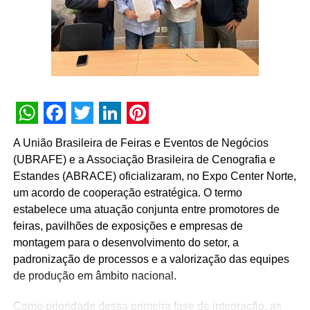
debates e workshops com presenças dos embaixadores
e parceiros da marca, além de convidados especiais.
A House of Progress é um conceito global da Audi que
tem o objetivo de destacar a visão da empresa em quatro
pilares: Performance, Design, Sustentabilidade e
Digitalização. A primeira edição ocorreu em Tokyo, no
Japão, e a segunda em Munique, na Alemanha. A terceira
WhatsApp
Facebook
Twitter
LinkedIn
Pinterest
desembarca agora no Brasil, primeiro país das Américas
A União Brasileira de Feiras e Eventos de Negócios
a receber o evento, e chega em um momento muito
(UBRAFE) e a Associação Brasileira de Cenografia e
especial da marca, que cumpriu a promessa de fazer a
Estandes (ABRACE) oficializaram, no Expo Center Norte,
maior renovação tecnológica de sua história no Brasil e
um acordo de cooperação estratégica. O termo
introduziu nada menos do que 30 novos modelos em três
estabelece uma atuação conjunta entre promotores de
anos, além de serviços e soluções de mobilidade
feiras, pavilhões de exposições e empresas de
inovadoras.
montagem para o desenvolvimento do setor, a
padronização de processos e a valorização das equipes
Lights of Progress: experiências gastronômicas
de produção em âmbito nacional.
imersivas
Como prioridade dessa primeira fase de integração, as