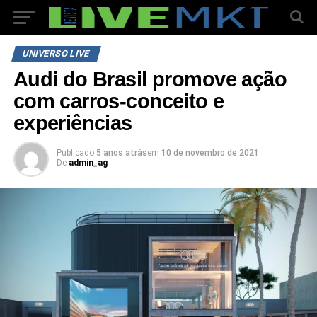
UNIVERSO LIVE
Audi do Brasil promove ação
com carros-conceito e
experiências
Publicado
5 anos atrás
em
10 de novembro de 2021
De
admin_ag