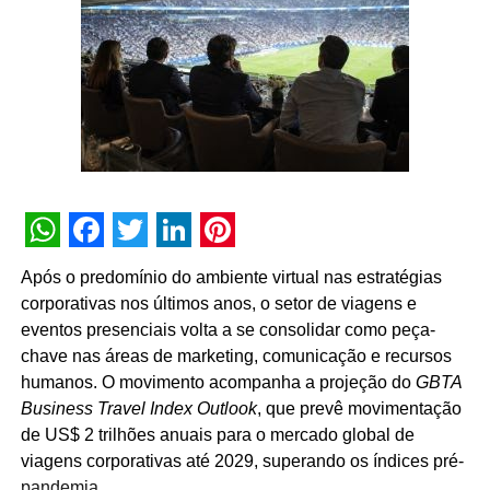
uma nova fase de cooperação e demonstra que o
TÓPICOS RELACIONADOS:
DESTAQUE
desenvolvimento do mercado passa, necessariamente,
pela valorização das pessoas que fazem os eventos
A SEGUIR
Jogadores do Fortaleza jogam com numeração
acontecerem”, afirma Paulo Ventura, presidente da
trocada, em ação da Panini
UBRAFE.
NÃO PERCA
A iniciativa estabelece uma agenda permanente de
NIssin coloca ‘prateleiras falantes’ para conversar
com o consumidor
governança e diálogo, que inclui a criação de campanhas
educativas, o compartilhamento de metodologias de
WhatsApp
Facebook
Twitter
LinkedIn
Pinterest
gestão, a definição de diretrizes operacionais unificadas
Após o predomínio do ambiente virtual nas estratégias
para os pavilhões e a atuação conjunta junto a órgãos
corporativas nos últimos anos, o setor de viagens e
públicos e autoridades reguladoras.
eventos presenciais volta a se consolidar como peça-
chave nas áreas de marketing, comunicação e recursos
Para Guto Guedes, presidente da ABRACE, “a assinatura
humanos. O movimento acompanha a projeção do
GBTA
deste acordo representa um avanço importante para as
Business Travel Index Outlook
, que prevê movimentação
empresas de cenografia e montagem de estandes e,
de US$ 2 trilhões anuais para o mercado global de
principalmente, para os profissionais que atuam na
viagens corporativas até 2029, superando os índices pré-
montagem e na desmontagem dos eventos. Acreditamos
pandemia.
que o fortalecimento do setor passa pela valorização das