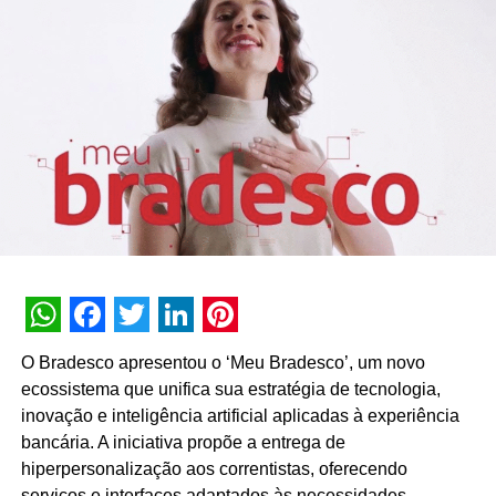
A SEGUIR
Raia e Drogasil transformam 40 mil atendentes
em “Netos” para ajudar a geração Baby Boomer
NÃO PERCA
Sexta edição do Toluna Insights Meeting reúne
executivos para debater a crescente atenção do
mercado à ‘’Geração Prateada’’
WhatsApp
Facebook
Twitter
LinkedIn
Pinterest
O Bradesco apresentou o ‘Meu Bradesco’, um novo
ecossistema que unifica sua estratégia de tecnologia,
inovação e inteligência artificial aplicadas à experiência
bancária. A iniciativa propõe a entrega de
hiperpersonalização aos correntistas, oferecendo
serviços e interfaces adaptados às necessidades