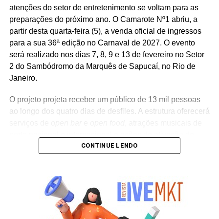
atenções do setor de entretenimento se voltam para as
influenciadores digitais, reforçando o posicionamento do
preparações do próximo ano. O Camarote Nº1 abriu, a
banco na transformação digital do setor financeiro.
partir desta quarta-feira (5), a venda oficial de ingressos
para a sua 36ª edição no Carnaval de 2027. O evento
será realizado nos dias 7, 8, 9 e 13 de fevereiro no Setor
2 do Sambódromo da Marquês de Sapucaí, no Rio de
Janeiro.
O projeto projeta receber um público de 13 mil pessoas
ao longo dos quatro dias de desfiles. A estrutura oferecerá
serviços de
open bar
e
open food
, atrações musicais de
porte nacional e internacional e ações de ativação de
CONTINUE LENDO
marcas parceiras. “O Camarote Nº1 é um projeto que faz
parte da história do Carnaval carioca. Temos investido
anualmente em mudanças para melhorar, ainda mais,
uma experiência personalizada que nasce do
lifestyle
da
cidade maravilhosa”, destaca Marcio Esher, sócio, diretor
de negócios e marketing da Holding Clube e gestor do
Clube Nº1.