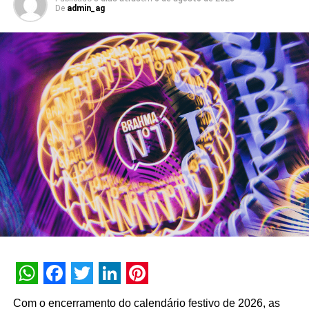
De
admin_ag
de inteligência artificial do banco que atinge o marco de
dez anos de operação em setembro de 2026. Com
capacidade transacional e conversacional, a plataforma
soma mais de 3 bilhões de interações históricas. No
primeiro semestre de 2026, a assistente registrou 74
milhões de interações, alcançando uma taxa de retenção
interna de 90% e índice de resolutividade de 87% nos
atendimentos.
Além da b.ia, o Meu Bradesco engloba ferramentas como
o E-agro — plataforma digital direcionada a produtores
rurais — e sistemas de recomendação de investimentos
suportados por
GenAI
(Inteligência Artificial Generativa),
que fornecem assessoria financeira automatizada e
customizada.
A estratégia de divulgação da campanha engloba
WhatsApp
Facebook
Twitter
LinkedIn
Pinterest
veiculação em canais de TV fechada, mídias digitais,
Com o encerramento do calendário festivo de 2026, as
peças de
Out of Home
(OOH) e ações com