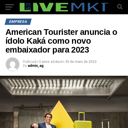
EMPRESA
American Tourister anuncia o
ídolo Kaká como novo
embaixador para 2023
Publicado
3 anos atrás
em
30 de maio de 2023
De
admin_ag