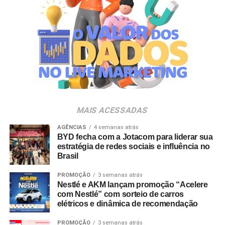
A produção do evento é assinada pela agência Banco_
em parceria com a Storymakers e a Cross Networking,
empresas pertencentes ao ecossistema da Holding
Clube. O projeto criativo mantém a assinatura “Brasil na
Veia”, conceito focado na valorização da cultura nacional,
da música e da hospitalidade carioca.
Os convites individuais já estão disponíveis para compra
MAIS ACESSADAS
no canal oficial da Ticketmaster, com lote inicial a partir
de R$ 3.950,00. As demais atualizações e atrações do
AGÊNCIAS
4 semanas atrás
BYD fecha com a Jotacom para liderar sua
evento serão divulgadas nos canais oficiais do camarote
estratégia de redes sociais e influência no
nos próximos meses.
Brasil
PROMOÇÃO
3 semanas atrás
Nestlé e AKM lançam promoção “Acelere
com Nestlé” com sorteio de carros
elétricos e dinâmica de recomendação
PROMOÇÃO
3 semanas atrás