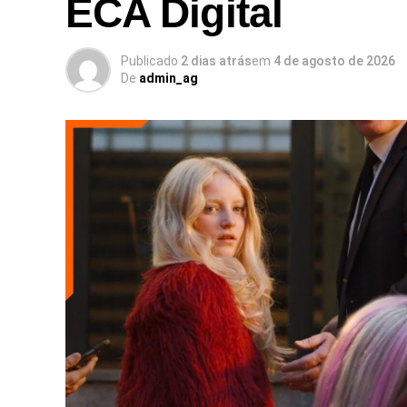
ECA Digital
Publicado
2 dias atrás
em
4 de agosto de 2026
De
admin_ag