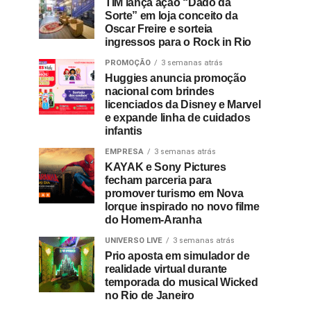
TIM lança ação “Dado da
Sorte” em loja conceito da
Oscar Freire e sorteia
ingressos para o Rock in Rio
PROMOÇÃO
3 semanas atrás
Huggies anuncia promoção
nacional com brindes
licenciados da Disney e Marvel
e expande linha de cuidados
infantis
EMPRESA
3 semanas atrás
KAYAK e Sony Pictures
fecham parceria para
promover turismo em Nova
Iorque inspirado no novo filme
do Homem-Aranha
UNIVERSO LIVE
3 semanas atrás
Prio aposta em simulador de
realidade virtual durante
temporada do musical Wicked
no Rio de Janeiro