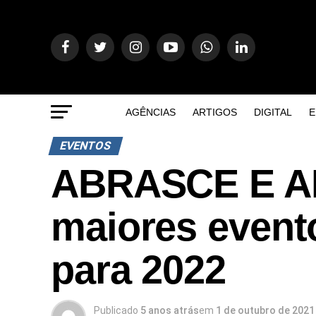
AGÊNCIAS
ARTIGOS
DIGITAL
E
EVENTOS
ABRASCE E AB
maiores evento
para 2022
Publicado
5 anos atrás
em
1 de outubro de 2021