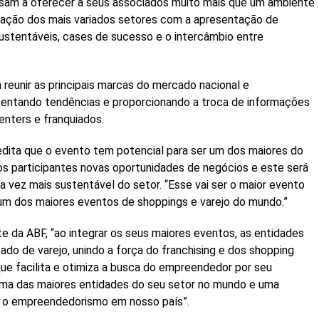
assam a oferecer a seus associados muito mais que um ambiente
gração dos mais variados setores com a apresentação de
sustentáveis, cases de sucesso e o intercâmbio entre
reunir as principais marcas do mercado nacional e
sentando tendências e proporcionando a troca de informações
enters e franquiados.
edita que o evento tem potencial para ser um dos maiores do
 aos participantes novas oportunidades de negócios e este será
a vez mais sustentável do setor. “Esse vai ser o maior evento
 e um dos maiores eventos de shoppings e varejo do mundo.”
e da ABF, “ao integrar os seus maiores eventos, as entidades
ado de varejo, unindo a força do franchising e dos shopping
e facilita e otimiza a busca do empreendedor por seu
uma das maiores entidades do seu setor no mundo e uma
s o empreendedorismo em nosso país”.