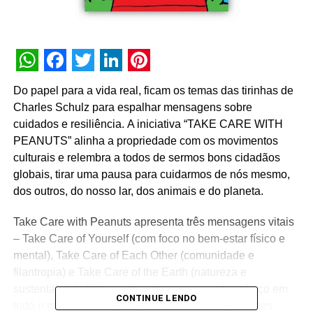
WhatsApp
Facebook
Twitter
LinkedIn
Pinterest
Do papel para a vida real, ficam os temas das tirinhas de
Charles Schulz para espalhar mensagens sobre
cuidados e resiliência. A iniciativa “TAKE CARE WITH
PEANUTS” alinha a propriedade com os movimentos
culturais e relembra a todos de sermos bons cidadãos
globais, tirar uma pausa para cuidarmos de nós mesmo,
dos outros, do nosso lar, dos animais e do planeta.
Take Care with Peanuts apresenta três mensagens vitais
– Take Care of Yourself (com foco no bem-estar físico e
mental), Take Care of Each Other (comunidade e
filantropia) e Take Care of the Earth (natureza e
sustentabilidade) – que inspiram um grande esforço em
CONTINUE LENDO
todo o mundo filantrópico, entre outros componentes.