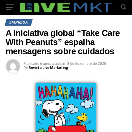
EMPRESA
A iniciativa global “Take Care
With Peanuts” espalha
mensagens sobre cuidados
Publicado
6 anos atrás
em
8 de dezembro de 2020
De
Revista Live Marketing