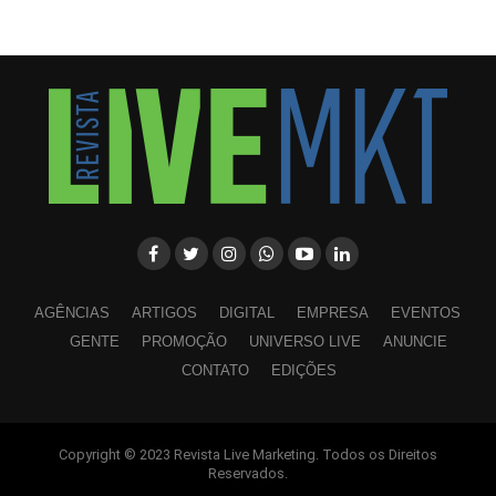
AGÊNCIAS
ARTIGOS
DIGITAL
EMPRESA
EVENTOS
GENTE
PROMOÇÃO
UNIVERSO LIVE
ANUNCIE
CONTATO
EDIÇÕES
Copyright © 2023 Revista Live Marketing. Todos os Direitos
WhatsApp
Facebook
Twitter
LinkedIn
Pinterest
Reservados.