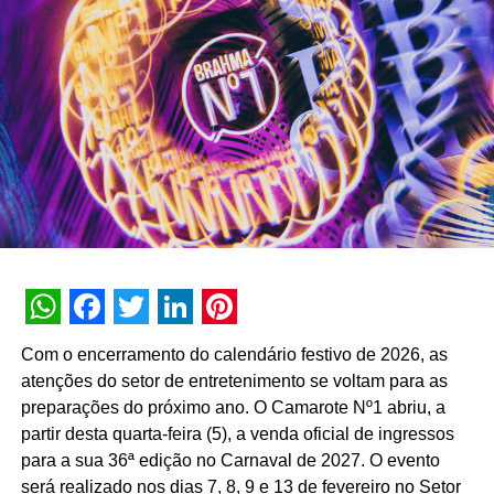
primeiro semestre de 2026, a assistente registrou 74
milhões de interações, alcançando uma taxa de retenção
interna de 90% e índice de resolutividade de 87% nos
atendimentos.
Além da b.ia, o Meu Bradesco engloba ferramentas como
o E-agro — plataforma digital direcionada a produtores
rurais — e sistemas de recomendação de investimentos
suportados por
GenAI
(Inteligência Artificial Generativa),
que fornecem assessoria financeira automatizada e
customizada.
A estratégia de divulgação da campanha engloba
WhatsApp
Facebook
Twitter
LinkedIn
Pinterest
veiculação em canais de TV fechada, mídias digitais,
Com o encerramento do calendário festivo de 2026, as
peças de
Out of Home
(OOH) e ações com
atenções do setor de entretenimento se voltam para as
influenciadores digitais, reforçando o posicionamento do
preparações do próximo ano. O Camarote Nº1 abriu, a
banco na transformação digital do setor financeiro.
partir desta quarta-feira (5), a venda oficial de ingressos
para a sua 36ª edição no Carnaval de 2027. O evento
será realizado nos dias 7, 8, 9 e 13 de fevereiro no Setor