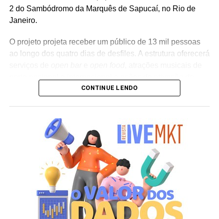
2 do Sambódromo da Marquês de Sapucaí, no Rio de
Janeiro.
O projeto projeta receber um público de 13 mil pessoas
ao longo dos quatro dias de desfiles. A estrutura oferecerá
serviços de
open bar
e
open food
, atrações musicais de
porte nacional e internacional e ações de ativação de
CONTINUE LENDO
marcas parceiras. “O Camarote Nº1 é um projeto que faz
parte da história do Carnaval carioca. Temos investido
anualmente em mudanças para melhorar, ainda mais,
uma experiência personalizada que nasce do
lifestyle
da
cidade maravilhosa”, destaca Marcio Esher, sócio, diretor
de negócios e marketing da Holding Clube e gestor do
Clube Nº1.
A produção do evento é assinada pela agência Banco_
em parceria com a Storymakers e a Cross Networking,
empresas pertencentes ao ecossistema da Holding
Clube. O projeto criativo mantém a assinatura “Brasil na