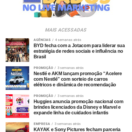
Veia”, conceito focado na valorização da cultura nacional,
da música e da hospitalidade carioca.
Os convites individuais já estão disponíveis para compra
MAIS ACESSADAS
no canal oficial da Ticketmaster, com lote inicial a partir
de R$ 3.950,00. As demais atualizações e atrações do
AGÊNCIAS
4 semanas atrás
BYD fecha com a Jotacom para liderar sua
evento serão divulgadas nos canais oficiais do camarote
estratégia de redes sociais e influência no
nos próximos meses.
Brasil
PROMOÇÃO
3 semanas atrás
Nestlé e AKM lançam promoção “Acelere
com Nestlé” com sorteio de carros
elétricos e dinâmica de recomendação
PROMOÇÃO
3 semanas atrás
Huggies anuncia promoção nacional com
brindes licenciados da Disney e Marvel e
expande linha de cuidados infantis
EMPRESA
3 semanas atrás
KAYAK e Sony Pictures fecham parceria