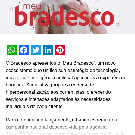
www.instagram.com/snoopyinfashion
(exclusivos
produtos Snoopy)
Redes sociais Lotus
www.facebook.com/lotusglobalmktbrasil
www.instagram.com/lotusglobalmktbrasil
WhatsApp
Facebook
Twitter
LinkedIn
Pinterest
O Bradesco apresentou o ‘Meu Bradesco’, um novo
TÓPICOS RELACIONADOS:
ecossistema que unifica sua estratégia de tecnologia,
inovação e inteligência artificial aplicadas à experiência
A SEGUIR
bancária. A iniciativa propõe a entrega de
Lu, do Magalu, é contratada para estrelar
campanha da adidas
hiperpersonalização aos correntistas, oferecendo
serviços e interfaces adaptados às necessidades
NÃO PERCA
individuais de cada cliente.
Liga NESCAU® é um teste vocacional esportivo
para crianças e jovens na pandemia
Para comunicar o lançamento, o banco estreou uma
campanha nacional desenvolvida pela agência
AlmapBBDO, que inaugura uma plataforma contínua de