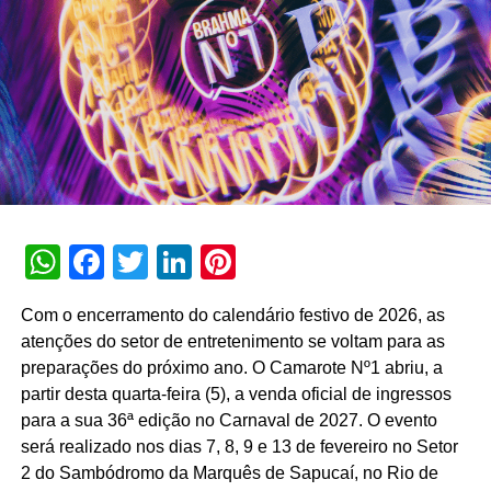
interna de 90% e índice de resolutividade de 87% nos
atendimentos.
Além da b.ia, o Meu Bradesco engloba ferramentas como
o E-agro — plataforma digital direcionada a produtores
Foto: Divulgação/Microsoft
rurais — e sistemas de recomendação de investimentos
suportados por
GenAI
(Inteligência Artificial Generativa),
Pulse Red
que fornecem assessoria financeira automatizada e
Com um case vermelho vivo e fundo branco nítido, o
customizada.
controle Pulse Red traz a mesma energia do Shock Blue.
WhatsApp
Facebook
Twitter
LinkedIn
Pinterest
Gatilhos pretos foscos, amortecedores e D-pad híbrido
A estratégia de divulgação da campanha engloba
mantêm seus dedos no lugar, enquanto os gatilhos
veiculação em canais de TV fechada, mídias digitais,
Com o encerramento do calendário festivo de 2026, as
texturizados vão manter você no
alvo
.
peças de
Out of Home
(OOH) e ações com
atenções do setor de entretenimento se voltam para as
influenciadores digitais, reforçando o posicionamento do
preparações do próximo ano. O Camarote Nº1 abriu, a
banco na transformação digital do setor financeiro.
partir desta quarta-feira (5), a venda oficial de ingressos
para a sua 36ª edição no Carnaval de 2027. O evento
será realizado nos dias 7, 8, 9 e 13 de fevereiro no Setor
2 do Sambódromo da Marquês de Sapucaí, no Rio de