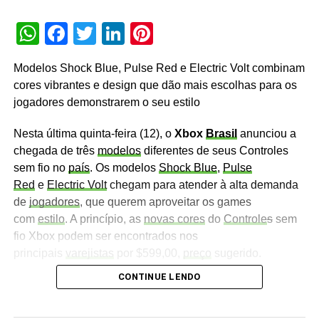
WhatsApp
Facebook
Twitter
LinkedIn
Pinterest
Modelos Shock Blue, Pulse Red e Electric Volt combinam
cores vibrantes e design que dão mais escolhas para os
jogadores demonstrarem o seu estilo
Nesta última quinta-feira (12), o
Xbox
Brasil
anunciou a
chegada de três
modelos
diferentes de seus Controles
sem fio no
país
. Os modelos
Shock Blue
,
Pulse
Red
e
Electric Volt
chegam para atender à alta demanda
de
jogadores
, que querem aproveitar os games
com
estilo
. A princípio, as
novas cores
do
Controle
s
sem
fio Xbox podem ser encontrados nos
principais
varejistas
por $599,00,
preço
sugerido.
CONTINUE LENDO