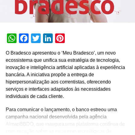
em poder a expansão
do portfólio de
acessórios Xbox no
Brasil. Começamos
WhatsApp
Facebook
Twitter
LinkedIn
Pinterest
com o controle
adaptável, o controle
O Bradesco apresentou o ‘Meu Bradesco’, um novo
com fio (pensando nos
ecossistema que unifica sua estratégia de tecnologia,
inovação e inteligência artificial aplicadas à experiência
jogadores de PC), o
bancária. A iniciativa propõe a entrega de
headset sem fio e,
hiperpersonalização aos correntistas, oferecendo
agora,
mais opções
de
serviços e interfaces adaptados às necessidades
individuais de cada cliente.
cores para os fãs
brasileiros
Para comunicar o lançamento, o banco estreou uma
campanha nacional desenvolvida pela agência
demonstrarem o seu
AlmapBBDO, que inaugura uma plataforma contínua de
estilo”, disse
Bruno
comunicação sobre as iniciativas tecnológicas da