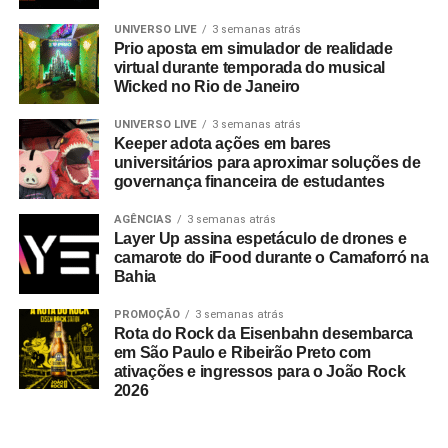
do marketing acesse:
https://adnews.com.br/
UNIVERSO LIVE
3 semanas atrás
Prio aposta em simulador de realidade
virtual durante temporada do musical
TÓPICOS RELACIONADOS:
DESTAQUE
Wicked no Rio de Janeiro
A SEGUIR
UNIVERSO LIVE
3 semanas atrás
MetLife estreia campanha de marca no Brasil
Keeper adota ações em bares
com Bruno Gagliasso e Giovanna Ewbank
universitários para aproximar soluções de
governança financeira de estudantes
NÃO PERCA
Ambev e YouGreen instalam ponto de compra de
AGÊNCIAS
3 semanas atrás
material reciclável em São Paulo
Layer Up assina espetáculo de drones e
camarote do iFood durante o Camaforró na
Bahia
PROMOÇÃO
3 semanas atrás
Rota do Rock da Eisenbahn desembarca
em São Paulo e Ribeirão Preto com
ativações e ingressos para o João Rock
2026