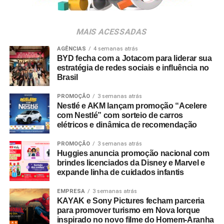
da música e da hospitalidade carioca.
Os convites individuais já estão disponíveis para compra
MAIS ACESSADAS
no canal oficial da Ticketmaster, com lote inicial a partir
de R$ 3.950,00. As demais atualizações e atrações do
AGÊNCIAS
4 semanas atrás
BYD fecha com a Jotacom para liderar sua
evento serão divulgadas nos canais oficiais do camarote
estratégia de redes sociais e influência no
Foto: Divulgação/Microsoft
nos próximos meses.
Brasil
Lembrando, que o modelo
Eletric Volt
foi lançado
inicialmente no
final de março
, mas somente
PROMOÇÃO
3 semanas atrás
Nestlé e AKM lançam promoção “Acelere
nos
Estados Unidos
. Juntamente com ele, foi lançada a
com Nestlé” com sorteio de carros
versão
Daystrike Camo Special Edition
, as duas foram
elétricos e dinâmica de recomendação
anunciadas que chegariam ao Brasil em
breve
. Contudo,
a única versão lançada foi a Eletric Volt, até o momento a
PROMOÇÃO
3 semanas atrás
Huggies anuncia promoção nacional com
Microsoft não deu
mais detalhes
sobre o lançamento do
brindes licenciados da Disney e Marvel e
controle Daystrike Camo Special Edition no país.
expande linha de cuidados infantis
EMPRESA
3 semanas atrás
KAYAK e Sony Pictures fecham parceria
para promover turismo em Nova Iorque
Matéria publicada no portal de notícias AdNews. Se
inspirado no novo filme do Homem-Aranha
quiser mais informações sobre o mundo da publicidade e