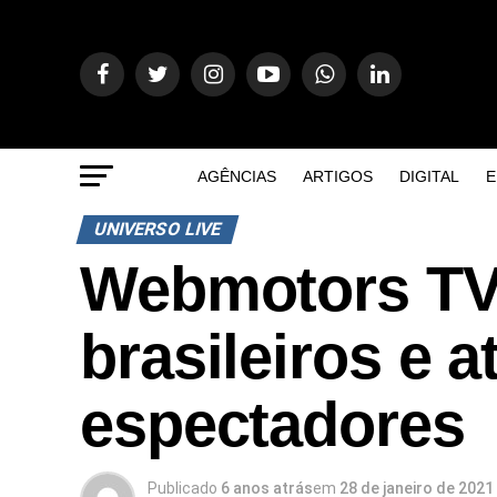
AGÊNCIAS
ARTIGOS
DIGITAL
E
UNIVERSO LIVE
Webmotors TV 
brasileiros e 
espectadores
Publicado
6 anos atrás
em
28 de janeiro de 2021