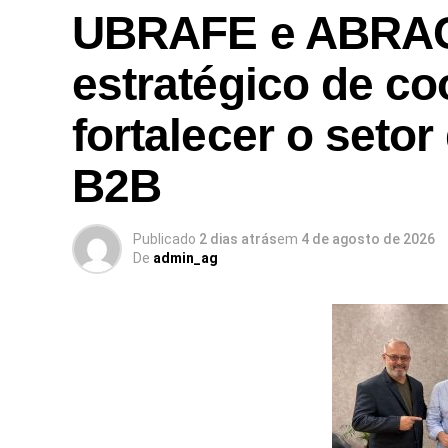
UBRAFE e ABRAC
estratégico de c
fortalecer o setor
B2B
Publicado
2 dias atrás
em
4 de agosto de 2026
De
admin_ag