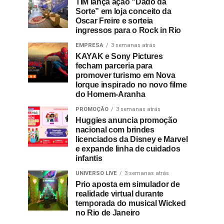
TIM lança ação “Dado da
Sorte” em loja conceito da
Oscar Freire e sorteia
ingressos para o Rock in Rio
EMPRESA
3 semanas atrás
KAYAK e Sony Pictures
fecham parceria para
promover turismo em Nova
Iorque inspirado no novo filme
do Homem-Aranha
PROMOÇÃO
3 semanas atrás
Huggies anuncia promoção
nacional com brindes
licenciados da Disney e Marvel
e expande linha de cuidados
infantis
UNIVERSO LIVE
3 semanas atrás
Prio aposta em simulador de
realidade virtual durante
temporada do musical Wicked
no Rio de Janeiro