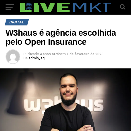
DIGITAL
W3haus é agência escolhida
pelo Open Insurance
Publicado
4 anos atrás
em
1 de fevereiro de 2023
De
admin_ag