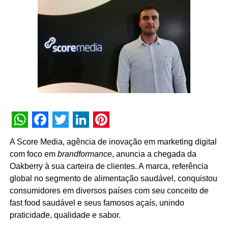
Outro pilar da parceria será a organização e
padronização de dados. “Trabalharemos para corrigir
GTM, eventos, tags e dashboards, eliminando
inconsistências e garantindo análises mais confiáveis”,
detalha o CEO. Com isso, espera-se otimizar campanhas,
aumentar tráfego no e-commerce e na loja, estimular uso
do aplicativo e oferecer relatórios sólidos para diretoria e
conselho.
WhatsApp
Facebook
Twitter
LinkedIn
Pinterest
A Score Media, agência de inovação em marketing digital
com foco em
brandformance
, anuncia a chegada da
Oakberry à sua carteira de clientes. A marca, referência
global no segmento de alimentação saudável, conquistou
consumidores em diversos países com seu conceito de
fast food saudável e seus famosos açaís, unindo
praticidade, qualidade e sabor.