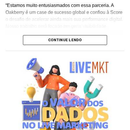
“Estamos muito entusiasmados com essa parceria. A
Oakberry é um case de sucesso global e confiou à Score
o desafio de acelerar ainda mais sua performance digital.
Nosso trabalho será focado em gerar visibilidade,
engajamento e conversões, conectando a marca a novas
CONTINUE LENDO
audiências e sustentando sua expansão internacional”,
afirma Henrique Troitinho, CEO da Score Media.
O projeto contempla desde a otimização de campanhas
de mídia paga para maior eficiência em investimento até
o fortalecimento da presença orgânica da marca nos
buscadores e a estruturação de inteligência de negócios
baseada em dados. A proposta é criar um ecossistema
digital robusto que amplifique os diferenciais da Oakberry
e gere impacto direto em seu crescimento global.
Segundo Troitinho, a chegada do novo cliente reforça o
posicionamento da Score Media como parceira de
negócios estratégicos para marcas líderes em seus