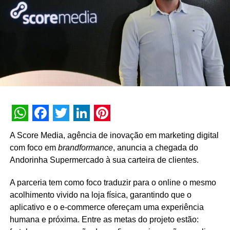
TÓPICOS RELACIONADOS:
DESTAQUE
A SEGUIR
Duo Studio aposta em marketing digital para
crescer 50% no 1º semestre de 2023
NÃO PERCA
Samba Digital lança Talentisi: TALENTISI:
plataforma colaborativa projetada para
organizações esportivas
WhatsApp
Facebook
Twitter
LinkedIn
Pinterest
A Score Media, agência de inovação em marketing digital
com foco em
brandformance
, anuncia a chegada do
Andorinha Supermercado à sua carteira de clientes.
A parceria tem como foco traduzir para o online o mesmo
acolhimento vivido na loja física, garantindo que o
aplicativo e o e-commerce ofereçam uma experiência
humana e próxima. Entre as metas do projeto estão: