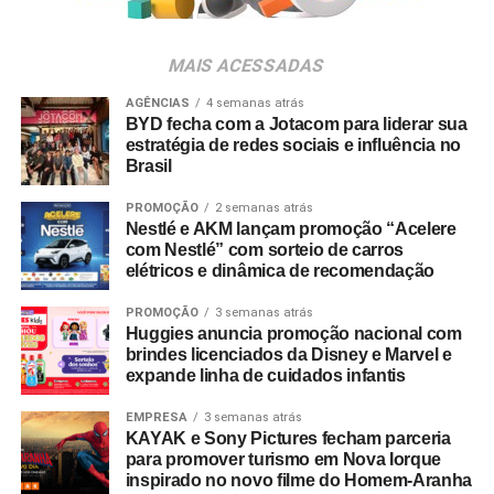
setores. “Nosso objetivo é potencializar a presença digital
da Oakberry e transformar dados em decisões
MAIS ACESSADAS
estratégicas que sustentem sua expansão no Brasil e no
exterior”, completa.
AGÊNCIAS
4 semanas atrás
BYD fecha com a Jotacom para liderar sua
estratégia de redes sociais e influência no
Brasil
PROMOÇÃO
2 semanas atrás
Nestlé e AKM lançam promoção “Acelere
com Nestlé” com sorteio de carros
elétricos e dinâmica de recomendação
PROMOÇÃO
3 semanas atrás
Huggies anuncia promoção nacional com
brindes licenciados da Disney e Marvel e
expande linha de cuidados infantis
EMPRESA
3 semanas atrás
KAYAK e Sony Pictures fecham parceria
para promover turismo em Nova Iorque
inspirado no novo filme do Homem-Aranha