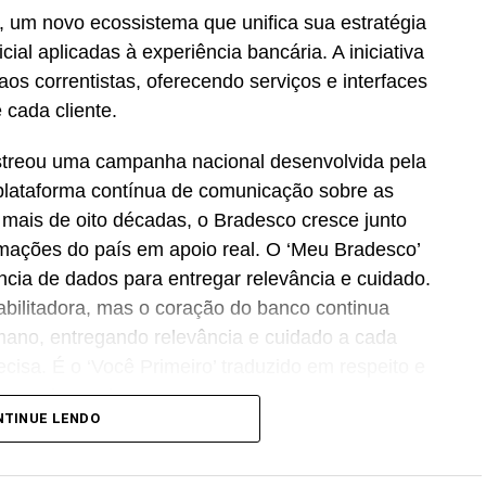
 um novo ecossistema que unifica sua estratégia
icial aplicadas à experiência bancária. A iniciativa
os correntistas, oferecendo serviços e interfaces
 cada cliente.
streou uma campanha nacional desenvolvida pela
lataforma contínua de comunicação sobre as
Há mais de oito décadas, o Bradesco cresce junto
ormações do país em apoio real. O ‘Meu Bradesco’
ência de dados para entregar relevância e cuidado.
abilitadora, mas o coração do banco continua
no, entregando relevância e cuidado a cada
cisa. É o ‘Você Primeiro’ traduzido em respeito e
CMO
do Bradesco.
NTINUE LENDO
a, assistente de inteligência artificial do banco
ação em setembro de 2026. Com capacidade