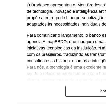
O Bradesco apresentou o ‘Meu Bradesco’,
de tecnologia, inovação e inteligência artif
propõe a entrega de hiperpersonalização a
adaptados às necessidades individuais de
Para comunicar o lançamento, o banco e
agência AlmapBBDO, que inaugura uma p
iniciativas tecnológicas da instituição. “
com os brasileiros, traduzindo as transf
consolida essa história: usamos a intelig
Para nós, a tecnologia é uma excelente h
sendo o relacionamento humano com huma
cliente, exatamente onde e quando ele pre
proximidade”, destaca Renato Camargo,
CO
Um dos pilares do novo ecossistema é a b.i
que atinge o marco de dez anos de oper