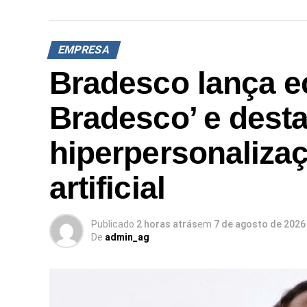
EMPRESA
Bradesco lança e
Bradesco’ e dest
hiperpersonalizaç
artificial
Publicado
2 horas atrás
em
7 de agosto de 2026
De
admin_ag