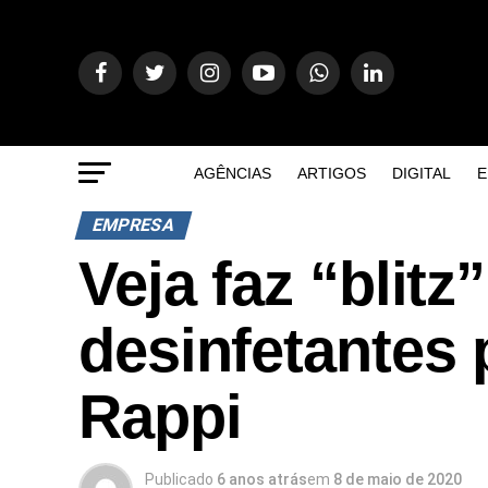
AGÊNCIAS
ARTIGOS
DIGITAL
E
EMPRESA
Veja faz “blit
desinfetantes 
Rappi
Publicado
6 anos atrás
em
8 de maio de 2020