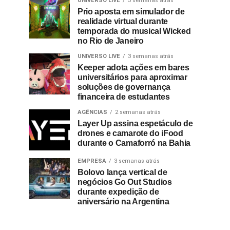
UNIVERSO LIVE
3 semanas atrás
Prio aposta em simulador de
realidade virtual durante
temporada do musical Wicked
no Rio de Janeiro
UNIVERSO LIVE
3 semanas atrás
Keeper adota ações em bares
universitários para aproximar
soluções de governança
financeira de estudantes
AGÊNCIAS
2 semanas atrás
Layer Up assina espetáculo de
drones e camarote do iFood
durante o Camaforró na Bahia
EMPRESA
3 semanas atrás
Bolovo lança vertical de
negócios Go Out Studios
durante expedição de
aniversário na Argentina