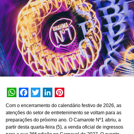
soma mais de 3 bilhões de interações históricas. No
primeiro semestre de 2026, a assistente registrou 74
milhões de interações, alcançando uma taxa de retenção
interna de 90% e índice de resolutividade de 87% nos
atendimentos.
Além da b.ia, o Meu Bradesco engloba ferramentas como
o E-agro — plataforma digital direcionada a produtores
rurais — e sistemas de recomendação de investimentos
suportados por
GenAI
(Inteligência Artificial Generativa),
que fornecem assessoria financeira automatizada e
customizada.
A estratégia de divulgação da campanha engloba
WhatsApp
Facebook
Twitter
LinkedIn
Pinterest
veiculação em canais de TV fechada, mídias digitais,
Com o encerramento do calendário festivo de 2026, as
peças de
Out of Home
(OOH) e ações com
atenções do setor de entretenimento se voltam para as
influenciadores digitais, reforçando o posicionamento do
preparações do próximo ano. O Camarote Nº1 abriu, a
banco na transformação digital do setor financeiro.
partir desta quarta-feira (5), a venda oficial de ingressos