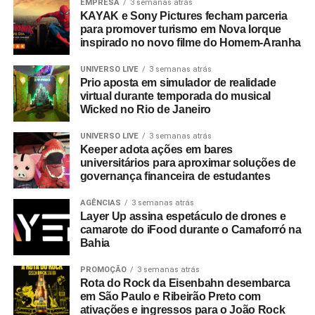
EMPRESA
3 semanas atrás
KAYAK e Sony Pictures fecham parceria
para promover turismo em Nova Iorque
inspirado no novo filme do Homem-Aranha
UNIVERSO LIVE
3 semanas atrás
Prio aposta em simulador de realidade
virtual durante temporada do musical
Wicked no Rio de Janeiro
UNIVERSO LIVE
3 semanas atrás
Keeper adota ações em bares
universitários para aproximar soluções de
governança financeira de estudantes
AGÊNCIAS
3 semanas atrás
Layer Up assina espetáculo de drones e
camarote do iFood durante o Camaforró na
Bahia
PROMOÇÃO
3 semanas atrás
Rota do Rock da Eisenbahn desembarca
em São Paulo e Ribeirão Preto com
ativações e ingressos para o João Rock