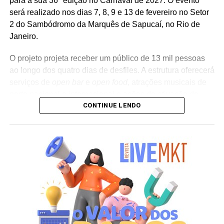
para a sua 36ª edição no Carnaval de 2027. O evento
será realizado nos dias 7, 8, 9 e 13 de fevereiro no Setor
2 do Sambódromo da Marquês de Sapucaí, no Rio de
Janeiro.
O projeto projeta receber um público de 13 mil pessoas
ao longo dos quatro dias de desfiles. A estrutura oferecerá
serviços de
open bar
e
open food
, atrações musicais de
porte nacional e internacional e ações de ativação de
CONTINUE LENDO
marcas parceiras. “O Camarote Nº1 é um projeto que faz
parte da história do Carnaval carioca. Temos investido
anualmente em mudanças para melhorar, ainda mais,
uma experiência personalizada que nasce do
lifestyle
da
cidade maravilhosa”, destaca Marcio Esher, sócio, diretor
de negócios e marketing da Holding Clube e gestor do
Clube Nº1.
A produção do evento é assinada pela agência Banco_
em parceria com a Storymakers e a Cross Networking,