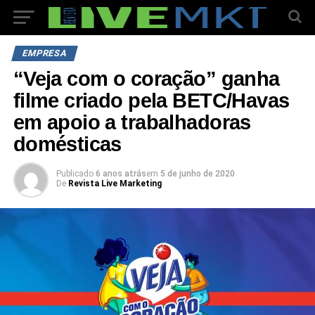
EMPRESA
“Veja com o coração” ganha
filme criado pela BETC/Havas
em apoio a trabalhadoras
domésticas
Publicado
6 anos atrás
em
5 de junho de 2020
De
Revista Live Marketing