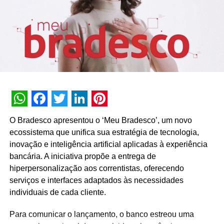
TÓPICOS RELACIONADOS:
A SEGUIR
Rebouças torna-se ponto de distribuição de
respiradores
NÃO PERCA
Tatá Werneck e Rafa Vitti celebram
#AmorComHumor em campanha da Natura para
o Dia dos Namorados
WhatsApp
Facebook
Twitter
LinkedIn
Pinterest
O Bradesco apresentou o ‘Meu Bradesco’, um novo
ecossistema que unifica sua estratégia de tecnologia,
inovação e inteligência artificial aplicadas à experiência
bancária. A iniciativa propõe a entrega de
hiperpersonalização aos correntistas, oferecendo
serviços e interfaces adaptados às necessidades
individuais de cada cliente.
Para comunicar o lançamento, o banco estreou uma