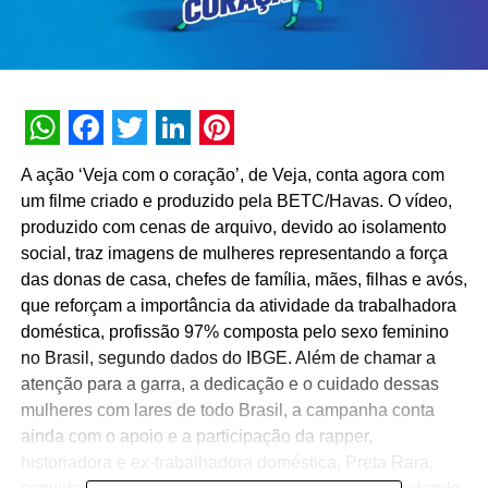
WhatsApp
Facebook
Twitter
LinkedIn
Pinterest
A ação ‘Veja com o coração’, de Veja, conta agora com
um filme criado e produzido pela BETC/Havas. O vídeo,
produzido com cenas de arquivo, devido ao isolamento
social, traz imagens de mulheres representando a força
das donas de casa, chefes de família, mães, filhas e avós,
que reforçam a importância da atividade da trabalhadora
doméstica, profissão 97% composta pelo sexo feminino
no Brasil, segundo dados do IBGE. Além de chamar a
atenção para a garra, a dedicação e o cuidado dessas
mulheres com lares de todo Brasil, a campanha conta
ainda com o apoio e a participação da rapper,
historiadora e ex-trabalhadora doméstica, Preta Rara,