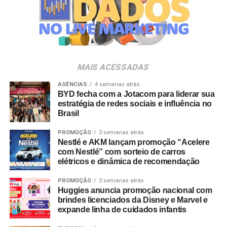
empresas pertencentes ao ecossistema da Holding
Clube. O projeto criativo mantém a assinatura “Brasil na
Veia”, conceito focado na valorização da cultura nacional,
da música e da hospitalidade carioca.
Os convites individuais já estão disponíveis para compra
MAIS ACESSADAS
no canal oficial da Ticketmaster, com lote inicial a partir
de R$ 3.950,00. As demais atualizações e atrações do
AGÊNCIAS
4 semanas atrás
BYD fecha com a Jotacom para liderar sua
evento serão divulgadas nos canais oficiais do camarote
estratégia de redes sociais e influência no
nos próximos meses.
Brasil
PROMOÇÃO
3 semanas atrás
Nestlé e AKM lançam promoção “Acelere
com Nestlé” com sorteio de carros
elétricos e dinâmica de recomendação
PROMOÇÃO
3 semanas atrás
Huggies anuncia promoção nacional com
brindes licenciados da Disney e Marvel e
expande linha de cuidados infantis