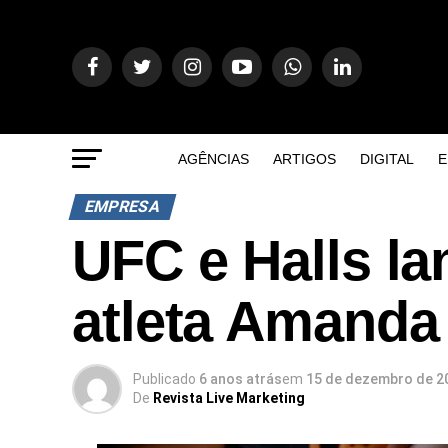
AGÊNCIAS
ARTIGOS
DIGITAL
E
EMPRESA
UFC e Halls l
atleta Amanda
Publicado
6 anos atrás
em
15 de dezembro de 2
De
Revista Live Marketing