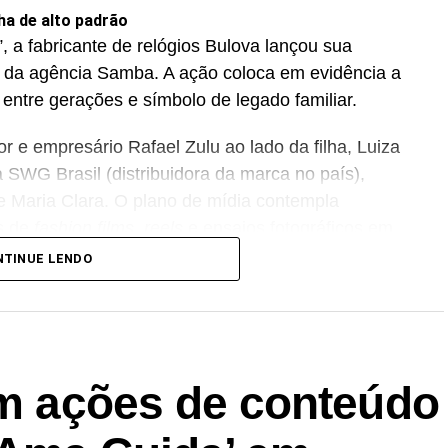
ha de alto padrão
, a fabricante de relógios Bulova lançou sua
 da agência Samba. A ação coloca em evidência a
 entre gerações e símbolo de legado familiar.
 e empresário Rafael Zulu ao lado da filha, Luiza
 SWG Brasil (distribuidora da marca no país),
 Maria Clara. O plano de mídia contempla
s de
fashion films
,
reels
e ensaios fotográficos em
acados na comunicação estão os modelos Bulova
NTINUE LENDO
.
prendizado contínuo da paternidade
apresentou a campanha “Pai, um caminho que se
dson Celulari, de 68 anos, acompanhado de seu
em ações de conteúdo
ção explora as transformações e trocas de
s filhos, abordando a paternidade sem manuais