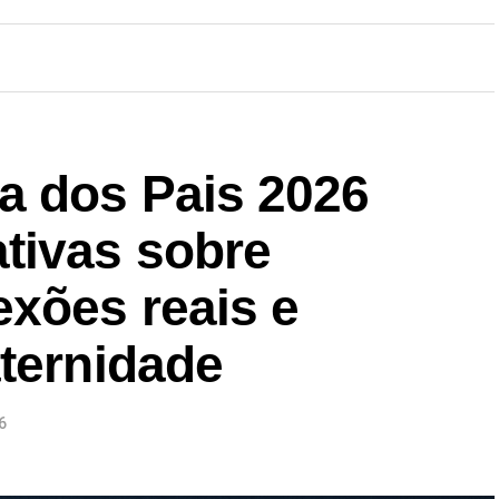
a dos Pais 2026
tivas sobre
exões reais e
aternidade
6