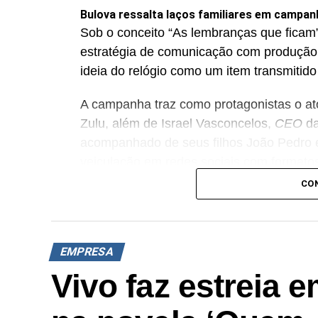
Bulova ressalta laços familiares em campan
Sob o conceito “As lembranças que ficam”
estratégia de comunicação com produção
ideia do relógio como um item transmitido
A campanha traz como protagonistas o ator
Zulu, além de Israel Vasconcelos,
CEO
da
acompanhado de seus filhos João Pedro e
veiculação em redes sociais com formato
estilo editorial. Entre os produtos dest
CO
Prestige e Bulova Marine Star Automático
Cartago escala Edson Celulari e aborda o a
A Cartago, marca de calçados casuais, 
EMPRESA
aprende andando”, estrelada pelo ator E
Vivo faz estreia 
filho primogênito, Enzo (29). A comunica
experiências ao longo do crescimento do