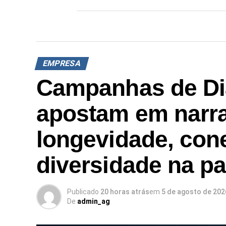
EMPRESA
Campanhas de Di
apostam em narra
longevidade, con
diversidade na p
Publicado
20 horas atrás
em
5 de agosto de 202
De
admin_ag