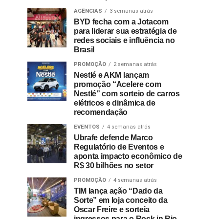
AGÊNCIAS
3 semanas atrás
BYD fecha com a Jotacom
para liderar sua estratégia de
redes sociais e influência no
Brasil
PROMOÇÃO
2 semanas atrás
Nestlé e AKM lançam
promoção “Acelere com
Nestlé” com sorteio de carros
elétricos e dinâmica de
recomendação
EVENTOS
4 semanas atrás
Ubrafe defende Marco
Regulatório de Eventos e
aponta impacto econômico de
R$ 30 bilhões no setor
PROMOÇÃO
4 semanas atrás
TIM lança ação “Dado da
Sorte” em loja conceito da
Oscar Freire e sorteia
ingressos para o Rock in Rio