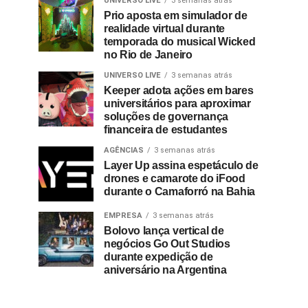
UNIVERSO LIVE
3 semanas atrás
Prio aposta em simulador de
realidade virtual durante
temporada do musical Wicked
no Rio de Janeiro
UNIVERSO LIVE
3 semanas atrás
Keeper adota ações em bares
universitários para aproximar
soluções de governança
financeira de estudantes
AGÊNCIAS
3 semanas atrás
Layer Up assina espetáculo de
drones e camarote do iFood
durante o Camaforró na Bahia
EMPRESA
3 semanas atrás
Bolovo lança vertical de
negócios Go Out Studios
durante expedição de
aniversário na Argentina