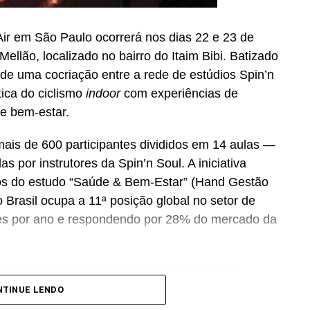
ir em São Paulo ocorrerá nos dias 22 e 23 de
Mellão, localizado no bairro do Itaim Bibi. Batizado
a de uma cocriação entre a rede de estúdios Spin’n
tica do ciclismo
indoor
com experiências de
 e bem-estar.
mais de 600 participantes divididos em 14 aulas —
s por instrutores da Spin’n Soul. A iniciativa
os do estudo “Saúde & Bem-Estar” (Hand Gestão
Brasil ocupa a 11ª posição global no setor de
es por ano e respondendo por 28% do mercado da
ão e suporte aos atletas no pré e pós-treino.
mentos alimentares no país — que atingiu R$ 7,6
NTINUE LENDO
a R$ 13,8 bilhões até 2030