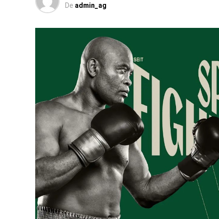
De
admin_ag