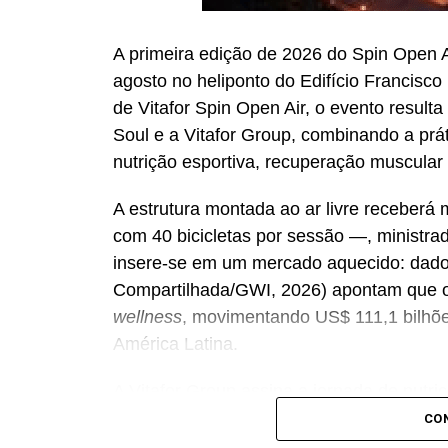
A primeira edição de 2026 do Spin Open A
agosto no heliponto do Edifício Francisco 
de Vitafor Spin Open Air, o evento result
Soul e a Vitafor Group, combinando a prá
nutrição esportiva, recuperação muscular
A estrutura montada ao ar livre receberá 
com 40 bicicletas por sessão —, ministrada
insere-se em um mercado aquecido: dad
Compartilhada/GWI, 2026) apontam que o 
wellness
, movimentando US$ 111,1 bilhõ
América Latina.
A Vitafor Group assina a jornada de nutriç
Alinhada à expansão do mercado de suple
CO
bilhões em 2025 com projeção de chegar 