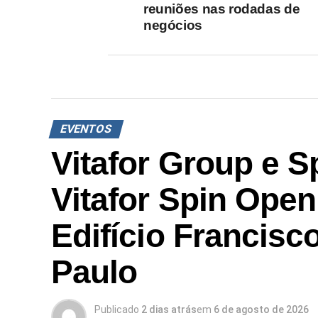
reuniões nas rodadas de
negócios
EVENTOS
Vitafor Group e S
Vitafor Spin Open
Edifício Francisc
Paulo
Publicado
2 dias atrás
em
6 de agosto de 2026