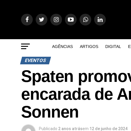
AGÊNCIAS
ARTIGOS
DIGITAL
E
EVENTOS
Spaten promo
encarada de A
Sonnen
Publicado
2 anos atrás
em
12 de junho de 2024