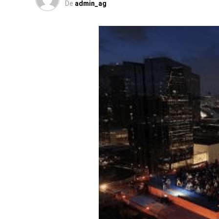
De
admin_ag