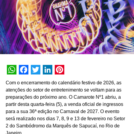
Agência:
VMLY&R Brasil Propaganda Ltda
Cliente:
Colgate-Palmolive
Produto:
Sorriso
Título:
Especialista em refrescância (Equity e Xtreme)**
Início da Campanha:
Abril 2023**
CCO:
Sleyman Khodor
WhatsApp
Facebook
Twitter
LinkedIn
Pinterest
Com o encerramento do calendário festivo de 2026, as
ECD:
Roberto Rogoski
atenções do setor de entretenimento se voltam para as
preparações do próximo ano. O Camarote Nº1 abriu, a
Direção de Criação:
Denon Oliveira, Frederico Teixeira
partir desta quarta-feira (5), a venda oficial de ingressos
para a sua 36ª edição no Carnaval de 2027. O evento
Redação:
Felipe Choi
será realizado nos dias 7, 8, 9 e 13 de fevereiro no Setor
Dir. Arte:
Diego Canhisares, Luiz Ramon Barral
2 do Sambódromo da Marquês de Sapucaí, no Rio de
Evangelista
Janeiro.