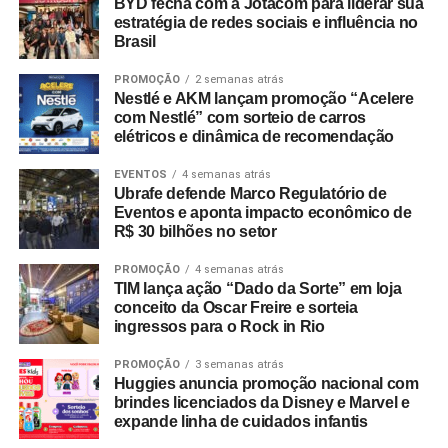
BYD fecha com a Jotacom para liderar sua
estratégia de redes sociais e influência no
PR:
Paula Ganem, Gabriel Grunewald, Gabriella Leite,
Brasil
Ítalo Fassin, Bruno Veloso
PROMOÇÃO
2 semanas atrás
Produção VMLY&R:
Nicole Godoy, Anderson Rocha,
Nestlé e AKM lançam promoção “Acelere
com Nestlé” com sorteio de carros
Bianca Aguiar, Raphaela Valentim, Yuri Souza
elétricos e dinâmica de recomendação
Cliente:
Nelson Malta, Adriana Anido, Flávia Liberman,
EVENTOS
4 semanas atrás
Welner Alves, Nathalia Macario, Antonio Navarro,
Ubrafe defende Marco Regulatório de
Eventos e aponta impacto econômico de
Geovanna Carvalho, Luciana Abe, Karla Villamil
R$ 30 bilhões no setor
Produtora de Imagem:
Estúdio Click
PROMOÇÃO
4 semanas atrás
TIM lança ação “Dado da Sorte” em loja
Produtora Ilustração:
Estúdio Caxa
conceito da Oscar Freire e sorteia
ingressos para o Rock in Rio
Direção Filme:
Zeca Riscala
PROMOÇÃO
3 semanas atrás
Huggies anuncia promoção nacional com
Produtora de Áudio:
Vox Haus
brindes licenciados da Disney e Marvel e
expande linha de cuidados infantis
TÓPICOS RELACIONADOS:
DESTAQUE