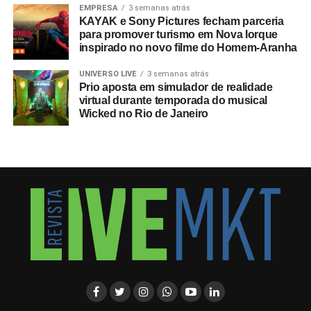
EMPRESA
3 semanas atrás
KAYAK e Sony Pictures fecham parceria
A SEGUIR
para promover turismo em Nova Iorque
Heineken cria plataforma que promove conexões
inspirado no novo filme do Homem-Aranha
entre gamers
NÃO PERCA
UNIVERSO LIVE
3 semanas atrás
Google, WhatsApp e YouTube são marcas mais
Prio aposta em simulador de realidade
influentes do Brasil
virtual durante temporada do musical
Wicked no Rio de Janeiro