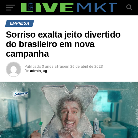
EMPRESA
Sorriso exalta jeito divertido
do brasileiro em nova
campanha
Publicado
3 anos atrás
em
26 de abril de 2023
De
admin_ag