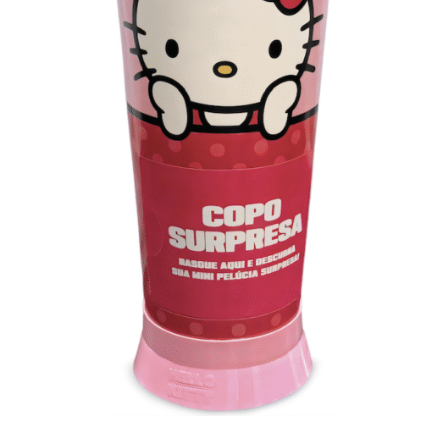
Pós-produção: Bogotá
Direção de Pós: Caja Guedes e Denise Azzi
Coordenador de Pós: Jéssica Marques
Atendimento de pós: Luiz Brito
Montagem: Raylane Caldas
Color Grading: Erick Moraes
Motion e VFX: Denise Azzi, Géssica Secchi, Tiago Bahia
Efeitos 3D e Packshot 3D: Marcio Engelke
Ilustração Stickers: Camila Barbieri (Xtreme)
Ilustração colagem: Luis Naza (Xtreme)
Animação colagem: Mateus Klein (Xtreme)
Gerente de projeto colagem: Thalyta Cavalli (Xtreme)
Produtora de Áudio:
Produtora: Pingado áudio
Direção Musical: Will Bone
Produção Musical: (Hero e Young Families) Layla