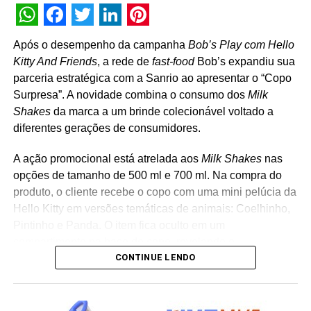
Policarpo, Will Bone
(Extreme) Vitor Zafer.
WhatsApp
Facebook
Twitter
LinkedIn
Pinterest
Produção Executiva: Lu Novelli.
Após o desempenho da campanha
Bob’s Play com Hello
Atendimento: Guilhermina de Paula e Bruno Rodrigues
Kitty And Friends
, a rede de
fast-food
Bob’s expandiu sua
Coordenação de produção: João Pedro Juknevicius
parceria estratégica com a Sanrio ao apresentar o “Copo
Finalização: Lucas Weingaertner
Surpresa”. A novidade combina o consumo dos
Milk
Locução: Lou Schmidt
Shakes
da marca a um brinde colecionável voltado a
diferentes gerações de consumidores.
Ficha técnica Twitch
A ação promocional está atrelada aos
Milk Shakes
nas
Agência:
VMLY&R Brasil Propaganda Ltda
opções de tamanho de 500 ml e 700 ml. Na compra do
produto, o cliente recebe o copo com uma mini pelúcia da
Cliente:
Colgate-Palmolive
Hello Kitty em versões temáticas de animais: Coelhinho,
Pintinho e Panda. O item fica oculto em um
Produto:
Sorriso
compartimento na base do copo, revelando o
Título:
Adicione um Ah!núncio
CONTINUE LENDO
personagem surpresa apenas no momento da abertura
da embalagem. “A receptividade do público à campanha
Início da Campanha:
Abril 2023**
mostrou a força que Hello Kitty and Friends têm na
criação de experiências afetivas para diferentes