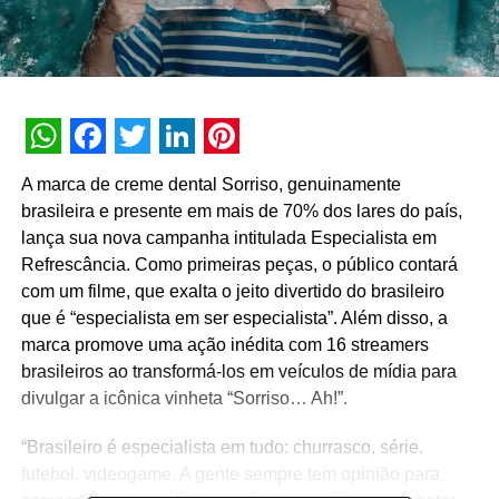
WhatsApp
Facebook
Twitter
LinkedIn
Pinterest
A marca de creme dental Sorriso, genuinamente
brasileira e presente em mais de 70% dos lares do país,
lança sua nova campanha intitulada Especialista em
Refrescância. Como primeiras peças, o público contará
com um filme, que exalta o jeito divertido do brasileiro
que é “especialista em ser especialista”. Além disso, a
marca promove uma ação inédita com 16 streamers
brasileiros ao transformá-los em veículos de mídia para
divulgar a icônica vinheta “Sorriso… Ah!”.
“Brasileiro é especialista em tudo: churrasco, série,
futebol, videogame. A gente sempre tem opinião para