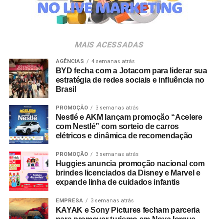
marca em eventos são infinitas”, analisa Luciana Dantas,
vice-presidente da ALAGEV.
A preferência por experiências presenciais também é
MAIS ACESSADAS
chancelada por pesquisas do setor. Dados do
Incentive
Travel Index
apontam que 80% dos colaboradores
AGÊNCIAS
4 semanas atrás
BYD fecha com a Jotacom para liderar sua
consideram viagens de incentivo a forma mais relevante
estratégia de redes sociais e influência no
de reconhecimento profissional — contra 20% que optam
Brasil
por bonificações financeiras ou bens materiais. A
PROMOÇÃO
3 semanas atrás
pesquisa revela ainda que essas ativações aumentam a
Nestlé e AKM lançam promoção “Acelere
retenção de lembrança de marca em até 35%, além de
com Nestlé” com sorteio de carros
96% dos entrevistados relatarem incremento na
elétricos e dinâmica de recomendação
motivação.
PROMOÇÃO
3 semanas atrás
Huggies anuncia promoção nacional com
No âmbito comercial, organizações com programas
brindes licenciados da Disney e Marvel e
estruturados de viagens de incentivo registram até três
expande linha de cuidados infantis
vezes mais chances de ultrapassar suas metas de
vendas em comparação com concorrentes sem
EMPRESA
3 semanas atrás
KAYAK e Sony Pictures fecham parceria
programas similares.