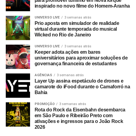
para promover turismo em Nova Iorque
inspirado no novo filme do Homem-Aranha
A Copa do Mundo do México, Estados Unidos e Canadá
figurou como um dos grandes catalisadores do setor.
UNIVERSO LIVE
3 semanas atrás
Prio aposta em simulador de realidade
Segundo números da FIFA, foram comercializados mais
virtual durante temporada do musical
de 607 mil pacotes de hospitalidade durante o torneio
Wicked no Rio de Janeiro
mundial. Do total de compradores corporativos do
programa oficial, 40% integravam o segmento B2B,
UNIVERSO LIVE
3 semanas atrás
Keeper adota ações em bares
figurando o Brasil entre os dez principais mercados
universitários para aproximar soluções de
globais consumidores da modalidade.
governança financeira de estudantes
A relevância das experiências esportivas de grande porte
AGÊNCIAS
3 semanas atrás
Layer Up assina espetáculo de drones e
exige planejamento de longo prazo, com marcas já
camarote do iFood durante o Camaforró na
estruturando ações voltadas para a Copa do Mundo de
Bahia
2030, que terá partidas distribuídas entre Espanha,
Portugal, Marrocos, Uruguai, Argentina e Paraguai.
PROMOÇÃO
3 semanas atrás
Rota do Rock da Eisenbahn desembarca
em São Paulo e Ribeirão Preto com
Entre as sedes, o governo do Marrocos antecipou
ativações e ingressos para o João Rock
investimentos por meio do programa
Airports 2030
,
2026
focado em expandir a capacidade para 80 milhões de