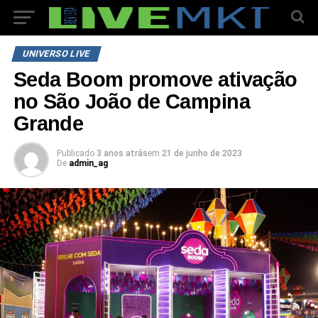
UNIVERSO LIVE
Seda Boom promove ativação
no São João de Campina
Grande
Publicado
3 anos atrás
em
21 de junho de 2023
De
admin_ag