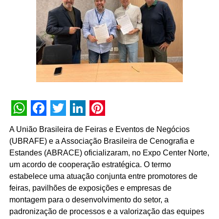
A marca também escolheu Lucy Alves como rosto da
campanha em 11 estados, levando a mensagem ao
Nordeste todo com apoio da agência Gana, usando
criadores locais de conteúdo para retratar o verdadeiro
São João e falar sobre a riqueza da cultura local.
“A marca quer estar presente no Nordeste para evidenciar
as diversas belezas das mulheres nordestinas, quem de
fato faz o São João brilhar. Para Seda, elas são as
WhatsApp
Facebook
Twitter
LinkedIn
Pinterest
personagens centrais da história, e nosso objetivo é
A União Brasileira de Feiras e Eventos de Negócios
exaltar a beleza local e o valor da cultura regional. Como
(UBRAFE) e a Associação Brasileira de Cenografia e
a maior marca de cabelos do Brasil, queremos levar o
Estandes (ABRACE) oficializaram, no Expo Center Norte,
valor dessa cultura para pessoas de outras regiões do
um acordo de cooperação estratégica. O termo
Brasil também.”
conta Isabela Albuquerque, gerente de
estabelece uma atuação conjunta entre promotores de
marketing de Seda Boom.
feiras, pavilhões de exposições e empresas de
montagem para o desenvolvimento do setor, a
TÓPICOS RELACIONADOS:
DESTAQUE
padronização de processos e a valorização das equipes