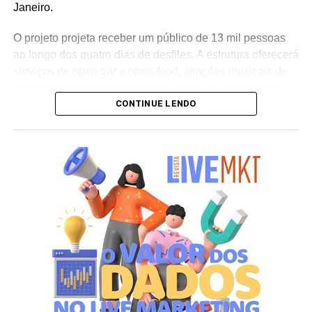
Janeiro.
O projeto projeta receber um público de 13 mil pessoas
ao longo dos quatro dias de desfiles. A estrutura oferecerá
serviços de
open bar
e
open food
, atrações musicais de
porte nacional e internacional e ações de ativação de
CONTINUE LENDO
marcas parceiras. “O Camarote Nº1 é um projeto que faz
parte da história do Carnaval carioca. Temos investido
anualmente em mudanças para melhorar, ainda mais,
uma experiência personalizada que nasce do
lifestyle
da
cidade maravilhosa”, destaca Marcio Esher, sócio, diretor
de negócios e marketing da Holding Clube e gestor do
Clube Nº1.
A produção do evento é assinada pela agência Banco_
em parceria com a Storymakers e a Cross Networking,
empresas pertencentes ao ecossistema da Holding
Clube. O projeto criativo mantém a assinatura “Brasil na
Veia”, conceito focado na valorização da cultura nacional,