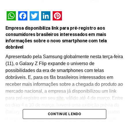
WhatsApp
Facebook
Twitter
LinkedIn
Pinterest
Empresa disponibiliza link para pré-registro aos
consumidores brasileiros interessados em mais
informações sobre o novo smartphone com tela
dobrável
Apresentado pela Samsung globalmente nesta terça-feira
(11), o Galaxy Z Flip expande o universo de
possibilidades da era de smartphones com telas
dobráveis. E, para os fãs brasileiros interessados em
receber mais informações sobre a chegada do produto ao
mercado nacional, a empresa já disponibilizou um link
para pré-registro em seu
site
, válido até 4 de março. Entre
os dias 4 e 10 de março, haverá uma exibição prévia do
Galaxy Z Flip em algumas lojas selecionadas, enquanto
CONTINUE LENDO
o início das vendas no País será em 11 de março, com
preço sugerido de R$ 8.999,00, em versões ultravioleta e