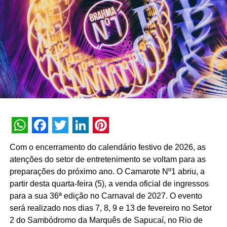
interna de 90% e índice de resolutividade de 87% nos
atendimentos.
Além da b.ia, o Meu Bradesco engloba ferramentas como
o E-agro — plataforma digital direcionada a produtores
rurais — e sistemas de recomendação de investimentos
suportados por
GenAI
(Inteligência Artificial Generativa),
que fornecem assessoria financeira automatizada e
customizada.
A estratégia de divulgação da campanha engloba
WhatsApp
Facebook
Twitter
LinkedIn
Pinterest
veiculação em canais de TV fechada, mídias digitais,
Com o encerramento do calendário festivo de 2026, as
peças de
Out of Home
(OOH) e ações com
atenções do setor de entretenimento se voltam para as
influenciadores digitais, reforçando o posicionamento do
preparações do próximo ano. O Camarote Nº1 abriu, a
banco na transformação digital do setor financeiro.
partir desta quarta-feira (5), a venda oficial de ingressos
para a sua 36ª edição no Carnaval de 2027. O evento
será realizado nos dias 7, 8, 9 e 13 de fevereiro no Setor
2 do Sambódromo da Marquês de Sapucaí, no Rio de