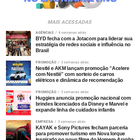
da música e da hospitalidade carioca.
Os convites individuais já estão disponíveis para compra
MAIS ACESSADAS
no canal oficial da Ticketmaster, com lote inicial a partir
de R$ 3.950,00. As demais atualizações e atrações do
AGÊNCIAS
4 semanas atrás
BYD fecha com a Jotacom para liderar sua
evento serão divulgadas nos canais oficiais do camarote
estratégia de redes sociais e influência no
nos próximos meses.
Brasil
PROMOÇÃO
3 semanas atrás
Nestlé e AKM lançam promoção “Acelere
com Nestlé” com sorteio de carros
elétricos e dinâmica de recomendação
PROMOÇÃO
3 semanas atrás
Huggies anuncia promoção nacional com
brindes licenciados da Disney e Marvel e
expande linha de cuidados infantis
EMPRESA
3 semanas atrás
KAYAK e Sony Pictures fecham parceria
para promover turismo em Nova Iorque
inspirado no novo filme do Homem-Aranha