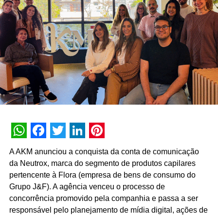
nenhuma experiência vale a pena sem conteúdo e
nenhum conteúdo é relevante sem gerar impacto real no
mundo físico ou digital. Durante esta década, nunca
deixamos de nos reinventar e entendemos que
experiência de marca é um motor de crescimento direto.
É essa evolução que traduzimos hoje como Business
Experience”, destaca Paulo Farnese, CEO da EAÍ?!.
“Completar dez anos é celebrar esta história com o
mesmo entusiasmo do primeiro dia, reafirmando nosso
compromisso em construir narrativas vivas que geram
valor para o ecossistema dos nossos clientes”.
WhatsApp
Facebook
Twitter
LinkedIn
Pinterest
Com um portfólio que carrega o histórico de projetos para
A AKM anunciou a conquista da conta de comunicação
gigantes do mercado como Whirlpool, Heineken, Banco
da Neutrox, marca do segmento de produtos capilares
BMG, Banco Inter, Grupo Boticário, Suvinil, GOL,
pertencente à Flora (empresa de bens de consumo do
Havaianas e MetLife, para seguir o ritmo do seu
Grupo J&F). A agência venceu o processo de
crescimento, a EAÍ?! inicia o novo ciclo com a conquista
concorrência promovido pela companhia e passa a ser
das contas da Camil (convenção anual e viagem de
responsável pelo planejamento de mídia digital, ações de
incentivo) e da Seara (campanhas de engajamento