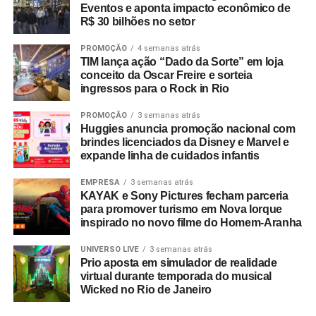
Eventos e aponta impacto econômico de
ESG estruturado e inteligência de mercado
R$ 30 bilhões no setor
Mais do que acompanhar discussões globais, a EAÍ?!
PROMOÇÃO
4 semanas atrás
incorporou preceitos ESG diretamente à esteira
TIM lança ação “Dado da Sorte” em loja
conceito da Oscar Freire e sorteia
operacional de suas entregas. Por meio de uma parceria
ingressos para o Rock in Rio
com a startup social Comida Invisível (certificada pelo
selo Save Food da FAO/ONU), a agência tornou-se a
PROMOÇÃO
3 semanas atrás
Huggies anuncia promoção nacional com
primeira do país a integrar a gestão de excedentes
brindes licenciados da Disney e Marvel e
alimentares à operação de seus eventos.
expande linha de cuidados infantis
A estreia da metodologia ocorreu em um evento do Banco
EMPRESA
3 semanas atrás
BMG, garantindo o reaproveitamento integral de 122,9 kg
KAYAK e Sony Pictures fecham parceria
para promover turismo em Nova Iorque
de alimentos. A destinação correta resultou na oferta de
inspirado no novo filme do Homem-Aranha
614 refeições para pessoas em vulnerabilidade social e
evitou a emissão de 347,7 kg de CO₂ na atmosfera. Hoje,
UNIVERSO LIVE
3 semanas atrás
a destinação socioambiental de excedentes gera
Prio aposta em simulador de realidade
virtual durante temporada do musical
indicadores tangíveis e auditáveis para o portfólio de
Wicked no Rio de Janeiro
clientes da agência.