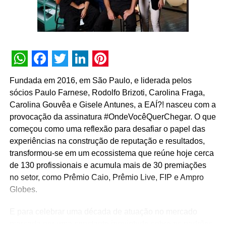
relembra Stocco.
O último dia de evento contou com participação da Bosch
Service na Automec, que aconteceu no São Paulo Expo,
onde a Renase projetou e produziu um estande de
300m2 . A rede Bosch Service é considerada a maior de
WhatsApp
Facebook
Twitter
LinkedIn
Pinterest
rede de oficinas do mundo e o departamento responsável
Fundada em 2016, em São Paulo, e liderada pelos
pela convenção do Brasil é o Automotive After Market
sócios Paulo Farnese, Rodolfo Brizoti, Carolina Fraga,
(Bosch AA), maior produtor de peças de reparação
Carolina Gouvêa e Gisele Antunes, a EAÍ?! nasceu com a
automotiva do mundo. Dois gigantes que a Renase
provocação da assinatura #OndeVocêQuerChegar. O que
Eventos tem o maior orgulho de cuidar em terras
começou como uma reflexão para desafiar o papel das
brasileiras.
experiências na construção de reputação e resultados,
transformou-se em um ecossistema que reúne hoje cerca
TÓPICOS RELACIONADOS:
DESTAQUE
de 130 profissionais e acumula mais de 30 premiações
no setor, como Prêmio Caio, Prêmio Live, FIP e Ampro
A SEGUIR
um.a completa 27 anos celebrando resultados
Globes.
diversos
E para celebrar uma década de atuação no mercado
NÃO PERCA
Accuracy conquista adidas
marcada por uma constante inquietude sobre os padrões