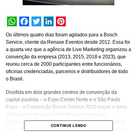
WhatsApp
Facebook
Twitter
LinkedIn
Pinterest
Os últimos quatro dias foram agitados para a Bosch
Service, cliente da Renase Eventos desde 2012. Essa foi
a quarta vez que a agência de Live Marketing organizou a
convenção da empresa (2013, 2015, 2018 e 2023), que
reuniu cerca de 2000 participantes entre funcionários,
oficinas credenciadas, parceiros e distribuidores de todo
o Brasil.
Dividida em dois grandes centros de convenção da
capital paulista – o Expo Center Norte e o São Paulo
Expo – a Convenção Bosch Service 2023 trouxe o tema
“O encontro de quem é referência no mercado:
Reconexão de alta performance”. Pela lista das marcas
CONTINUE LENDO
envolvidas, dá pra perceber a grandiosidade do evento:
Bosch Car Service, Bosch Diesel Center, Bosch Diesel