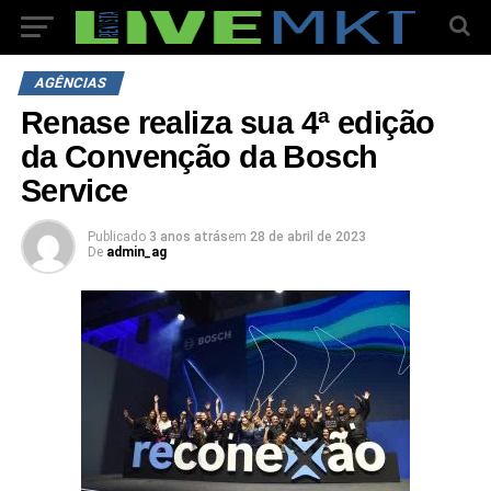
AGÊNCIAS
Renase realiza sua 4ª edição
da Convenção da Bosch
Service
Publicado
3 anos atrás
em
28 de abril de 2023
De
admin_ag