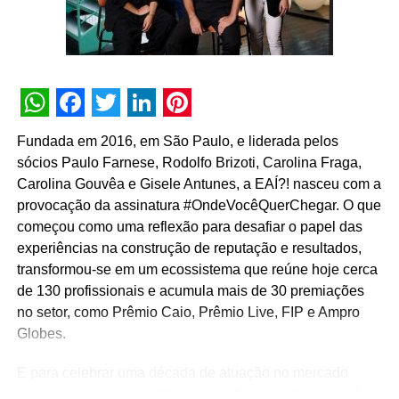
NÃO PERCA
Iris Worldwide revoluciona ativação de marca de
Gelartier
WhatsApp
Facebook
Twitter
LinkedIn
Pinterest
Fundada em 2016, em São Paulo, e liderada pelos
sócios Paulo Farnese, Rodolfo Brizoti, Carolina Fraga,
Carolina Gouvêa e Gisele Antunes, a EAÍ?! nasceu com a
provocação da assinatura #OndeVocêQuerChegar. O que
começou como uma reflexão para desafiar o papel das
experiências na construção de reputação e resultados,
transformou-se em um ecossistema que reúne hoje cerca
de 130 profissionais e acumula mais de 30 premiações
no setor, como Prêmio Caio, Prêmio Live, FIP e Ampro
Globes.
E para celebrar uma década de atuação no mercado
marcada por uma constante inquietude sobre os padrões