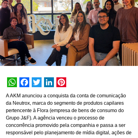
nenhuma experiência vale a pena sem conteúdo e
nenhum conteúdo é relevante sem gerar impacto real no
mundo físico ou digital. Durante esta década, nunca
deixamos de nos reinventar e entendemos que
experiência de marca é um motor de crescimento direto.
É essa evolução que traduzimos hoje como Business
Experience”, destaca Paulo Farnese, CEO da EAÍ?!.
“Completar dez anos é celebrar esta história com o
mesmo entusiasmo do primeiro dia, reafirmando nosso
compromisso em construir narrativas vivas que geram
valor para o ecossistema dos nossos clientes”.
WhatsApp
Facebook
Twitter
LinkedIn
Pinterest
Com um portfólio que carrega o histórico de projetos para
A AKM anunciou a conquista da conta de comunicação
gigantes do mercado como Whirlpool, Heineken, Banco
da Neutrox, marca do segmento de produtos capilares
BMG, Banco Inter, Grupo Boticário, Suvinil, GOL,
pertencente à Flora (empresa de bens de consumo do
Havaianas e MetLife, para seguir o ritmo do seu
Grupo J&F). A agência venceu o processo de
crescimento, a EAÍ?! inicia o novo ciclo com a conquista
concorrência promovido pela companhia e passa a ser
das contas da Camil (convenção anual e viagem de
responsável pelo planejamento de mídia digital, ações de
incentivo) e da Seara (campanhas de engajamento