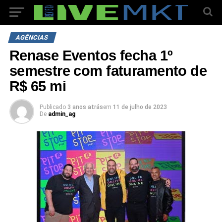
AGÊNCIAS
Renase Eventos fecha 1º
semestre com faturamento de
R$ 65 mi
Publicado
3 anos atrás
em
11 de julho de 2023
De
admin_ag