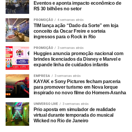
Eventos e aponta impacto econômico de
ESG estruturado e inteligência de mercado
R$ 30 bilhões no setor
Mais do que acompanhar discussões globais, a EAÍ?!
PROMOÇÃO
4 semanas atrás
incorporou preceitos ESG diretamente à esteira
TIM lança ação “Dado da Sorte” em loja
conceito da Oscar Freire e sorteia
operacional de suas entregas. Por meio de uma parceria
ingressos para o Rock in Rio
com a startup social Comida Invisível (certificada pelo
selo Save Food da FAO/ONU), a agência tornou-se a
PROMOÇÃO
3 semanas atrás
Huggies anuncia promoção nacional com
primeira do país a integrar a gestão de excedentes
brindes licenciados da Disney e Marvel e
alimentares à operação de seus eventos.
expande linha de cuidados infantis
A estreia da metodologia ocorreu em um evento do Banco
EMPRESA
3 semanas atrás
BMG, garantindo o reaproveitamento integral de 122,9 kg
KAYAK e Sony Pictures fecham parceria
para promover turismo em Nova Iorque
de alimentos. A destinação correta resultou na oferta de
inspirado no novo filme do Homem-Aranha
614 refeições para pessoas em vulnerabilidade social e
evitou a emissão de 347,7 kg de CO₂ na atmosfera. Hoje,
UNIVERSO LIVE
3 semanas atrás
a destinação socioambiental de excedentes gera
Prio aposta em simulador de realidade
virtual durante temporada do musical
indicadores tangíveis e auditáveis para o portfólio de
Wicked no Rio de Janeiro
clientes da agência.