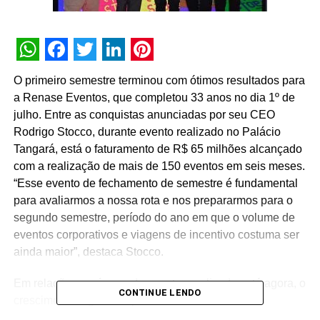
WhatsApp
Facebook
Twitter
LinkedIn
Pinterest
O primeiro semestre terminou com ótimos resultados para
a Renase Eventos, que completou 33 anos no dia 1º de
julho. Entre as conquistas anunciadas por seu CEO
Rodrigo Stocco, durante evento realizado no Palácio
Tangará, está o faturamento de R$ 65 milhões alcançado
com a realização de mais de 150 eventos em seis meses.
“Esse evento de fechamento de semestre é fundamental
para avaliarmos a nossa rota e nos prepararmos para o
segundo semestre, período do ano em que o volume de
eventos corporativos e viagens de incentivo costuma ser
ainda maior”, destaca Stocco.
Em relação ao número de eventos realizados até agora, o
CONTINUE LENDO
crescimento registrado pela Renase foi de 9% em
comparação ao mesmo período de 2022.