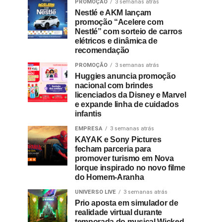
PROMOÇÃO
3 semanas atrás
Nestlé e AKM lançam
promoção “Acelere com
Nestlé” com sorteio de carros
elétricos e dinâmica de
recomendação
PROMOÇÃO
3 semanas atrás
Huggies anuncia promoção
nacional com brindes
licenciados da Disney e Marvel
e expande linha de cuidados
infantis
EMPRESA
3 semanas atrás
KAYAK e Sony Pictures
fecham parceria para
promover turismo em Nova
Iorque inspirado no novo filme
do Homem-Aranha
UNIVERSO LIVE
3 semanas atrás
Prio aposta em simulador de
realidade virtual durante
temporada do musical Wicked