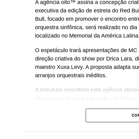
A agência oito™ assina a concepção criati
executiva da edição de estreia do Red Bul
Bull, focado em promover o encontro ent
orquestra sinfônica, será realizado no dia
localizado no Memorial da América Latin
O espetáculo trará apresentações de MC 
direção criativa do show por Drica Lara, 
maestro Xuxa Levy. A proposta adapta suce
arranjos orquestrais inéditos.
A estrutura concebida pela agência abra
especialmente para a ocasião por Drica L
alta fidelidade e painéis de LED direcion
imersiva estende a experiência do públi
CO
do evento. “Nosso objetivo foi desenvolv
encontro entre o funk e a música sinfônic