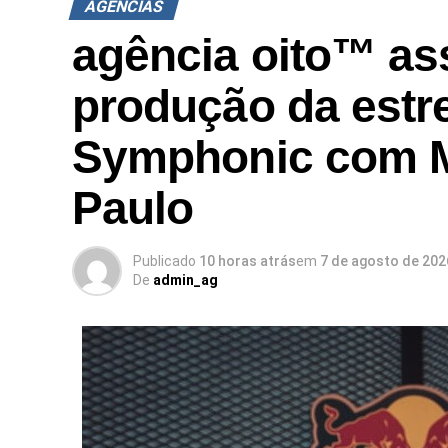
AGÊNCIAS
agência oito™ as
produção da estre
Symphonic com M
Paulo
Publicado
10 horas atrás
em
7 de agosto de 202
De
admin_ag