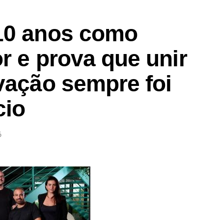
tégico, aliado à criatividade e à excelência na
ojeto”, declara Guil Salles, sócio da oito™.
10 anos como
or e prova que unir
vação sempre foi
cio
6