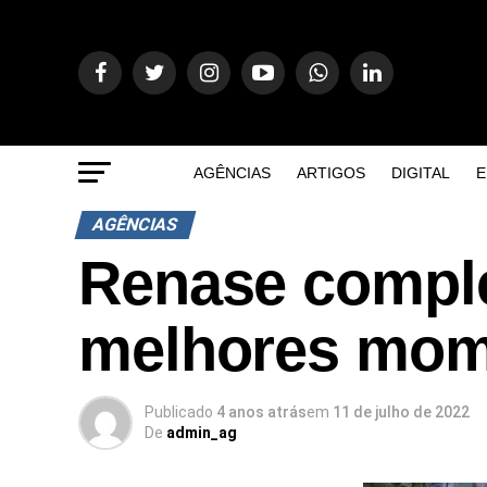
AGÊNCIAS
ARTIGOS
DIGITAL
E
AGÊNCIAS
Renase compl
melhores mome
Publicado
4 anos atrás
em
11 de julho de 2022
De
admin_ag