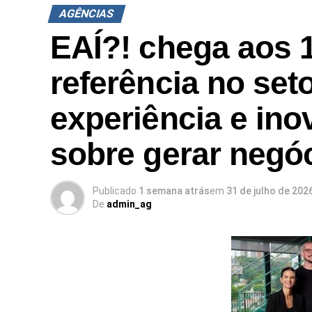
início ao fim do evento. É esse olhar estra
AGÊNCIAS
execução, que buscamos levar para cada pr
EAÍ?! chega aos 
referência no set
experiência e ino
sobre gerar negó
Publicado
1 semana atrás
em
31 de julho de 202
De
admin_ag