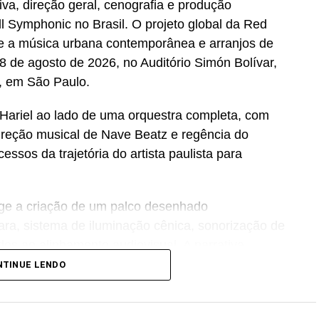
va, direção geral, cenografia e produção
l Symphonic no Brasil. O projeto global da Red
re a música urbana contemporânea e arranjos de
 8 de agosto de 2026, no Auditório Simón Bolívar,
a, em São Paulo.
Hariel ao lado de uma orquestra completa, com
direção musical de Nave Beatz e regência do
ssos da trajetória do artista paulista para
nge a criação de um palco desenhado
ara, sistema de iluminação cênica, sonorização de
ados ao alinhamento audiovisual. A narrativa
co desde a recepção no espaço até o encerramento
NTINUE LENDO
er uma experiência que ampliasse a potência desse
a, criando uma jornada imersiva para o público do