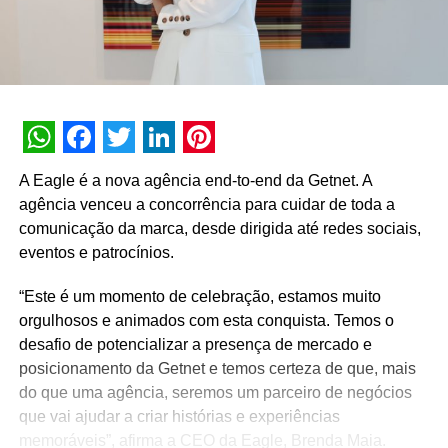
WhatsApp
Facebook
Twitter
LinkedIn
Pinterest
A Eagle é a nova agência end-to-end da Getnet. A
agência venceu a concorrência para cuidar de toda a
comunicação da marca, desde dirigida até redes sociais,
eventos e patrocínios.
“Este é um momento de celebração, estamos muito
orgulhosos e animados com esta conquista. Temos o
desafio de potencializar a presença de mercado e
posicionamento da Getnet e temos certeza de que, mais
do que uma agência, seremos um parceiro de negócios
que vai ajudar a criar histórias e experiências
memoráveis”, afirma a CEO da Eagle, Brenda Maia.