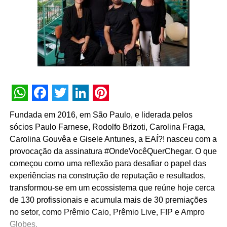
TÓPICOS RELACIONADOS:
DESTAQUE
A SEGUIR
WPP adquire uma das agências líderes de
comércio eletrônico Corebiz
NÃO PERCA
Renase completa 32 anos em um dos melhores
momentos de sua história
WhatsApp
Facebook
Twitter
LinkedIn
Pinterest
Fundada em 2016, em São Paulo, e liderada pelos
sócios Paulo Farnese, Rodolfo Brizoti, Carolina Fraga,
Carolina Gouvêa e Gisele Antunes, a EAÍ?! nasceu com a
provocação da assinatura #OndeVocêQuerChegar. O que
começou como uma reflexão para desafiar o papel das
experiências na construção de reputação e resultados,
transformou-se em um ecossistema que reúne hoje cerca
de 130 profissionais e acumula mais de 30 premiações
no setor, como Prêmio Caio, Prêmio Live, FIP e Ampro
Globes.