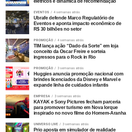
elétricos e dinâmica de recomendação
registrando o maior público computado pelo Pavilhão
Brasil durante seus seis meses de exibição.
EVENTOS
4 semanas atrás
Ubrafe defende Marco Regulatório de
Eventos e aponta impacto econômico de
ESG estruturado e inteligência de mercado
R$ 30 bilhões no setor
Mais do que acompanhar discussões globais, a EAÍ?!
PROMOÇÃO
4 semanas atrás
incorporou preceitos ESG diretamente à esteira
TIM lança ação “Dado da Sorte” em loja
conceito da Oscar Freire e sorteia
operacional de suas entregas. Por meio de uma parceria
ingressos para o Rock in Rio
com a startup social Comida Invisível (certificada pelo
selo Save Food da FAO/ONU), a agência tornou-se a
PROMOÇÃO
3 semanas atrás
Huggies anuncia promoção nacional com
primeira do país a integrar a gestão de excedentes
brindes licenciados da Disney e Marvel e
alimentares à operação de seus eventos.
expande linha de cuidados infantis
A estreia da metodologia ocorreu em um evento do Banco
EMPRESA
3 semanas atrás
BMG, garantindo o reaproveitamento integral de 122,9 kg
KAYAK e Sony Pictures fecham parceria
para promover turismo em Nova Iorque
de alimentos. A destinação correta resultou na oferta de
inspirado no novo filme do Homem-Aranha
614 refeições para pessoas em vulnerabilidade social e
evitou a emissão de 347,7 kg de CO₂ na atmosfera. Hoje,
UNIVERSO LIVE
3 semanas atrás
a destinação socioambiental de excedentes gera
Prio aposta em simulador de realidade