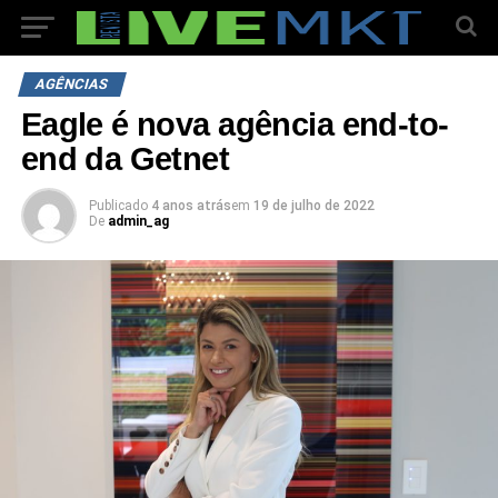
AGÊNCIAS
Eagle é nova agência end-to-
end da Getnet
Publicado
4 anos atrás
em
19 de julho de 2022
De
admin_ag