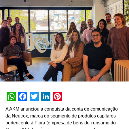
uma evolução do DNA da agência.
“Construímos nossa trajetória com a crença de que
nenhuma experiência vale a pena sem conteúdo e
nenhum conteúdo é relevante sem gerar impacto real no
mundo físico ou digital. Durante esta década, nunca
deixamos de nos reinventar e entendemos que
experiência de marca é um motor de crescimento direto.
É essa evolução que traduzimos hoje como Business
Experience”, destaca Paulo Farnese, CEO da EAÍ?!.
“Completar dez anos é celebrar esta história com o
mesmo entusiasmo do primeiro dia, reafirmando nosso
compromisso em construir narrativas vivas que geram
valor para o ecossistema dos nossos clientes”.
WhatsApp
Facebook
Twitter
LinkedIn
Pinterest
Com um portfólio que carrega o histórico de projetos para
A AKM anunciou a conquista da conta de comunicação
gigantes do mercado como Whirlpool, Heineken, Banco
da Neutrox, marca do segmento de produtos capilares
BMG, Banco Inter, Grupo Boticário, Suvinil, GOL,
pertencente à Flora (empresa de bens de consumo do
Havaianas e MetLife, para seguir o ritmo do seu