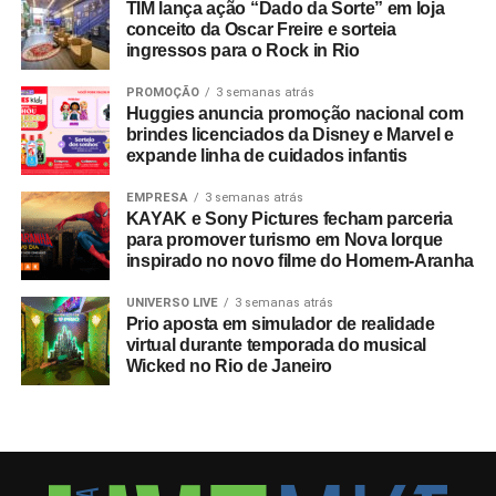
incorporou preceitos ESG diretamente à esteira
TIM lança ação “Dado da Sorte” em loja
conceito da Oscar Freire e sorteia
operacional de suas entregas. Por meio de uma parceria
ingressos para o Rock in Rio
com a startup social Comida Invisível (certificada pelo
selo Save Food da FAO/ONU), a agência tornou-se a
PROMOÇÃO
3 semanas atrás
Huggies anuncia promoção nacional com
primeira do país a integrar a gestão de excedentes
brindes licenciados da Disney e Marvel e
alimentares à operação de seus eventos.
expande linha de cuidados infantis
A estreia da metodologia ocorreu em um evento do Banco
EMPRESA
3 semanas atrás
BMG, garantindo o reaproveitamento integral de 122,9 kg
KAYAK e Sony Pictures fecham parceria
para promover turismo em Nova Iorque
de alimentos. A destinação correta resultou na oferta de
inspirado no novo filme do Homem-Aranha
614 refeições para pessoas em vulnerabilidade social e
evitou a emissão de 347,7 kg de CO₂ na atmosfera. Hoje,
UNIVERSO LIVE
3 semanas atrás
a destinação socioambiental de excedentes gera
Prio aposta em simulador de realidade
virtual durante temporada do musical
indicadores tangíveis e auditáveis para o portfólio de
Wicked no Rio de Janeiro
clientes da agência.
A busca constante por repertório global também se traduz
na frente EAÍ?! Insights. Em 2025, um time executivo da
agência esteve na Expo Osaka, no Japão, integrando a