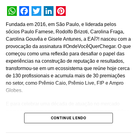
cerimônias da convecção, que também contou com
palestra de Lars Grael, duas vezes medalhista Olímpico e
WhatsApp
Facebook
Twitter
LinkedIn
Pinterest
que trouxe a motivação e superação como temas centrais
Fundada em 2016, em São Paulo, e liderada pelos
para a plenária do evento. Para Camila Lizi Benelli, da
sócios Paulo Farnese, Rodolfo Brizoti, Carolina Fraga,
Bauducco, contar com a expertise e resiliência do time
Carolina Gouvêa e Gisele Antunes, a EAÍ?! nasceu com a
Renase foi fundamental para o sucesso do evento.
provocação da assinatura #OndeVocêQuerChegar. O que
“Deixamos Itu com o sorriso de dever cumprido no rosto e
começou como uma reflexão para desafiar o papel das
com os melhores feedbacks de nossos convidados.
experiências na construção de reputação e resultados,
Realizar um evento tão importante e complexo como essa
transformou-se em um ecossistema que reúne hoje cerca
convenção implica na total integração e confiança com
de 130 profissionais e acumula mais de 30 premiações
nossos parceiros”, destacou a cliente.
no setor, como Prêmio Caio, Prêmio Live, FIP e Ampro
Globes.
TÓPICOS RELACIONADOS:
DESTAQUE
E para celebrar uma década de atuação no mercado
A SEGUIR
marcada por uma constante inquietude sobre os padrões
Mynd se transforma para a nova geração do
CONTINUE LENDO
do live marketing e da comunicação corporativa, a
marketing de influência
agência lança a campanha institucional “Infinitos
NÃO PERCA
Primeiros”. Sob o mote “como se fosse o primeiro”, a
Bullet aposta em startups