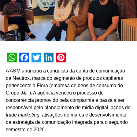
deixamos de nos reinventar e entendemos que
experiência de marca é um motor de crescimento direto.
É essa evolução que traduzimos hoje como Business
Experience”, destaca Paulo Farnese, CEO da EAÍ?!.
“Completar dez anos é celebrar esta história com o
mesmo entusiasmo do primeiro dia, reafirmando nosso
compromisso em construir narrativas vivas que geram
valor para o ecossistema dos nossos clientes”.
WhatsApp
Facebook
Twitter
LinkedIn
Pinterest
Com um portfólio que carrega o histórico de projetos para
A AKM anunciou a conquista da conta de comunicação
gigantes do mercado como Whirlpool, Heineken, Banco
da Neutrox, marca do segmento de produtos capilares
BMG, Banco Inter, Grupo Boticário, Suvinil, GOL,
pertencente à Flora (empresa de bens de consumo do
Havaianas e MetLife, para seguir o ritmo do seu
Grupo J&F). A agência venceu o processo de
crescimento, a EAÍ?! inicia o novo ciclo com a conquista
concorrência promovido pela companhia e passa a ser
das contas da Camil (convenção anual e viagem de
responsável pelo planejamento de mídia digital, ações de
incentivo) e da Seara (campanhas de engajamento
trade marketing
, ativações de marca e desenvolvimento
interno). Além da ampliação do escopo de atuação com a
da estratégia de comunicação integrada para o segundo
Copa Energia (calendário nacional de eventos e trade
semestre de 2026.
marketing) e com a Mondelez International (ecossistema