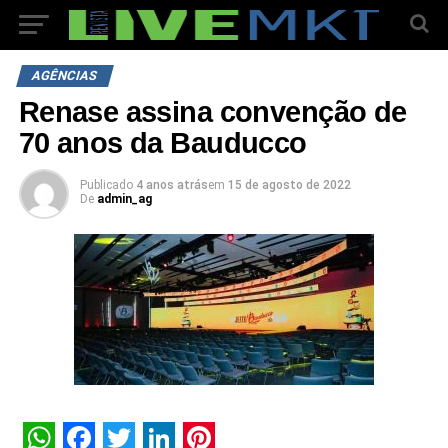
AGÊNCIAS
Renase assina convenção de
70 anos da Bauducco
Publicado
4 anos atrás
em
15 de agosto de 2022
De
admin_ag