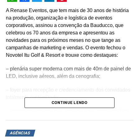
WhatsApp
Facebook
Twitter
LinkedIn
Pinterest
A Renase Eventos, que tem mais de 30 anos de história
na produção, organização e logística de eventos
corporativos, assinou a convenção da Bauducco, que
celebrou os 70 anos da empresa e apresentou as
novidades para os próximos meses no que tange as
campanhas de marketing e vendas. O evento fechou o
Novotel Itu Golf & Resort e trouxe como destaques:
– plenária super moderna com mais de 40m de painel de
LED, inclusive aéreos, além da cenografia;
– foyer para recepção e credenciamento dos convidados
totalmente customizado;
CONTINUE LENDO
– corners instagramáveis, abusando das gigantografias;
– personalização completa do resort com a marca
Bauducco, com destaque para a área externa e varanda
AGÊNCIAS