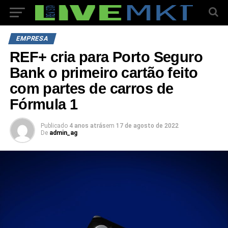
EMPRESA
REF+ cria para Porto Seguro
Bank o primeiro cartão feito
com partes de carros de
Fórmula 1
Publicado
4 anos atrás
em
17 de agosto de 2022
De
admin_ag