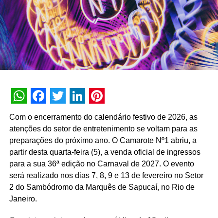
produção dos cartões. A veiculação conta com os
principais meios de comunicação como TV aberta e
fechada, OOH, ampla cobertura em digital e a
participação de influenciadores, como Rubinho
Barrichello e Caio Castro
Para Weverton Guedes, Diretor de Growth & Innovation
da REF+, o papel do núcleo de inovação foi essencial em
todas as etapas de construção e execução da ação.
WhatsApp
Facebook
Twitter
LinkedIn
Pinterest
“Fomos pessoalmente à Inglaterra buscar as partes dos
Com o encerramento do calendário festivo de 2026, as
carros de Fórmula 1 que foram utilizados em cada cartão.
atenções do setor de entretenimento se voltam para as
Mais do que garantir o alinhamento entre campanha e
preparações do próximo ano. O Camarote Nº1 abriu, a
patrocínio, o projeto mostra como uma agência em
partir desta quarta-feira (5), a venda oficial de ingressos
sinergia com os objetivos de negócio do cliente é capaz
para a sua 36ª edição no Carnaval de 2027. O evento
de atuar na ideação de um produto, com certeza fomos
será realizado nos dias 7, 8, 9 e 13 de fevereiro no Setor
muito além da comunicação”, explica Weverton.
2 do Sambódromo da Marquês de Sapucaí, no Rio de
Janeiro.
Luiz Arruda, VP de Marketing, Clientes e Dados da Porto,
destaca a longa história de inovação da marca e como a