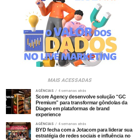
Dialog e Employer Branding Brasil lançam quiz
novo momento de interação com a marca, adicionando
para descobrir o nível de marca empregadora das
um elemento de surpresa que torna cada visita ao Bob’s
empresas
ainda mais divertida”, aponta Renata Brigatti Lange,
diretora de marketing do Bob’s.
A campanha possui abrangência nacional e estará
disponível por tempo limitado em todos os restaurantes
da rede até 31 de agosto de 2026, ou enquanto durarem
os estoques nas unidades.
MAIS ACESSADAS
AGÊNCIAS
4 semanas atrás
Score Agency desenvolve solução “GC
Premium” para transformar gôndolas da
Diageo em plataformas de brand
experience
AGÊNCIAS
4 semanas atrás
BYD fecha com a Jotacom para liderar sua
estratégia de redes sociais e influência no