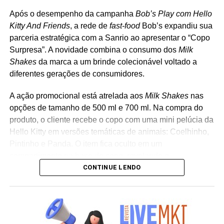
WhatsApp
Facebook
Twitter
LinkedIn
Pinterest
RTV: Gabriela Garotti e Larissa Ricucci
Após o desempenho da campanha
Bob’s Play com Hello
Kitty And Friends
, a rede de
fast-food
Bob’s expandiu sua
Produtora: Rebolucion
parceria estratégica com a Sanrio ao apresentar o “Copo
Surpresa”. A novidade combina o consumo dos
Milk
Direção de Cena: Cassu
Shakes
da marca a um brinde colecionável voltado a
diferentes gerações de consumidores.
Finalização/3D: Clan VFX
A ação promocional está atrelada aos
Milk Shakes
nas
Produtora de Áudio: Satélite Áudio
opções de tamanho de 500 ml e 700 ml. Na compra do
produto, o cliente recebe o copo com uma mini pelúcia da
Aprovação no cliente: Marcos Loução, Luiz Arruda e
Hello Kitty em versões temáticas de animais: Coelhinho,
Camila Barone
Pintinho e Panda. O item fica oculto em um
compartimento na base do copo, revelando o
TÓPICOS RELACIONADOS:
DESTAQUE
CONTINUE LENDO
personagem surpresa apenas no momento da abertura
A SEGUIR
da embalagem. “A receptividade do público à campanha
Huggies traz apelido de infância nas camisetas
mostrou a força que Hello Kitty and Friends têm na
dos jogadores de futebol
criação de experiências afetivas para diferentes
NÃO PERCA
gerações. Com o Copo Surpresa, queremos trazer um