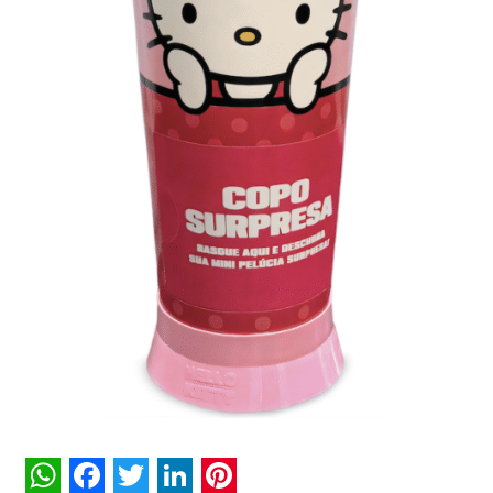
Diretora de Contas: Giovana Foschini
Supervisora de Contas: Carla Kayatt
Executiva de Contas: Bruna Gomes
CBO: Fernando Calfat
Diretor de Growth & Innovation: Weverton Guedes
Diretora de Mídia: Fernanda Gallo
Gerente de Mídia: Lívia Soares e Renata Magalhães
Coordenadora de Mídia: Larissa Nascimento
Head de Data & Performance: Guilherme Lima
Coordenador de Data & Performance: Bruno Doretto
Diretora de Planejamento: Letícia Massa