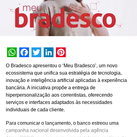
WhatsApp
Facebook
Twitter
LinkedIn
Pinterest
O Bradesco apresentou o ‘Meu Bradesco’, um novo
Zig Kinetica II Red Ranger:
O modelo ainda vem com
ecossistema que unifica sua estratégia de tecnologia,
detalhes que remetem ao Tiranossauro Rex DinoZord,
inovação e inteligência artificial aplicadas à experiência
como os “dentes” representados na biqueira e o prateado
bancária. A iniciativa propõe a entrega de
na entressola.
hiperpersonalização aos correntistas, oferecendo
serviços e interfaces adaptados às necessidades
individuais de cada cliente.
Para comunicar o lançamento, o banco estreou uma
campanha nacional desenvolvida pela agência