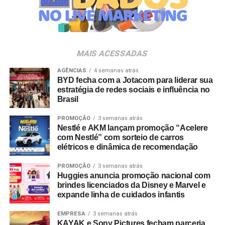
Veia”, conceito focado na valorização da cultura nacional,
Club C Yellow Ranger
: Possui detalhes do Tigre Dente
da música e da hospitalidade carioca.
de Sabre DinoZord, o Club C da collab traz um logotipo
de asa na língua como homenagem à atriz Thuy Trang,
Os convites individuais já estão disponíveis para compra
que interpretava a personagem.
MAIS ACESSADAS
no canal oficial da Ticketmaster, com lote inicial a partir
de R$ 3.950,00. As demais atualizações e atrações do
AGÊNCIAS
4 semanas atrás
BYD fecha com a Jotacom para liderar sua
evento serão divulgadas nos canais oficiais do camarote
estratégia de redes sociais e influência no
nos próximos meses.
Brasil
PROMOÇÃO
3 semanas atrás
Nestlé e AKM lançam promoção “Acelere
com Nestlé” com sorteio de carros
elétricos e dinâmica de recomendação
PROMOÇÃO
3 semanas atrás
Huggies anuncia promoção nacional com
brindes licenciados da Disney e Marvel e
expande linha de cuidados infantis
EMPRESA
3 semanas atrás
KAYAK e Sony Pictures fecham parceria