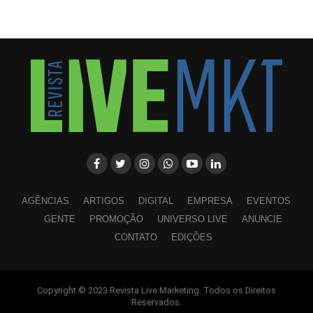
AGÊNCIAS
ARTIGOS
DIGITAL
EMPRESA
EVENTOS
GENTE
PROMOÇÃO
UNIVERSO LIVE
ANUNCIE
CONTATO
EDIÇÕES
Copyright © 2023 Revista Live Marketing. Todos os Direitos
WhatsApp
Facebook
Twitter
LinkedIn
Pinterest
Reservados.