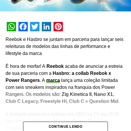
WhatsApp
Facebook
Twitter
LinkedIn
Pinterest
Reebok e Hasbro se juntam em parceria para lançar seis
releituras de modelos das linhas de performance e
lifestyle da marca
É hora de morfar! A
Reebok
acaba de anunciar a estreia
de sua parceria com a
Hasbro: a collab Reebok x
Power Rangers
. A
marca
lança uma coleção limitada
com seis sneakers inspirados na franquia dos Power
Rangers. Os modelos são:
Zig Kinetica II, Nano X1,
Club C Legacy, Freestyle Hi, Club C
e
Question Mid
.
A franquia americana estreou em 1993 na TV dos EUA
com o nome de Mighty Morphin:
Power Rangers
.
CONTINUE LENDO
Contando a história de um grupo