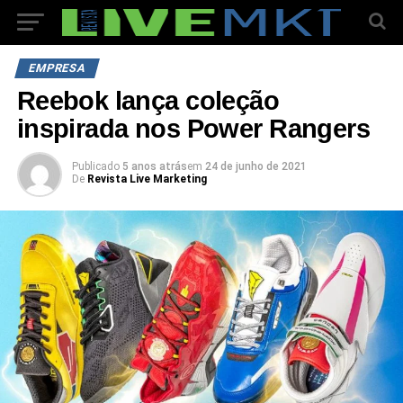
EMPRESA
Reebok lança coleção
inspirada nos Power Rangers
Publicado
5 anos atrás
em
24 de junho de 2021
De
Revista Live Marketing