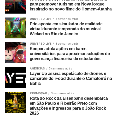
para promover turismo em Nova Iorque
inspirado no novo filme do Homem-Aranha
UNIVERSO LIVE
3 semanas atrás
Prio aposta em simulador de realidade
Sua jornada de volta aos anos 90 começa dia 29 de
virtual durante temporada do musical
junho, data da estreia da collab Reebok x Power Rangers
Wicked no Rio de Janeiro
em reebok.com.br. Os sneakers estarão disponíveis em
UNIVERSO LIVE
3 semanas atrás
preços que vão de R$599,99 a R$799,99, de acordo com
Keeper adota ações em bares
os modelos.
universitários para aproximar soluções de
governança financeira de estudantes
TÓPICOS RELACIONADOS:
DESTAQUE
AGÊNCIAS
3 semanas atrás
Layer Up assina espetáculo de drones e
A SEGUIR
camarote do iFood durante o Camaforró na
Amora é o novo sabor de Ursinhos de Ouro
Bahia
Haribo
PROMOÇÃO
3 semanas atrás
NÃO PERCA
Rota do Rock da Eisenbahn desembarca
Ivete Sangalo e Alok estreiam conexão total da
em São Paulo e Ribeirão Preto com
Vivo
ativações e ingressos para o João Rock
2026