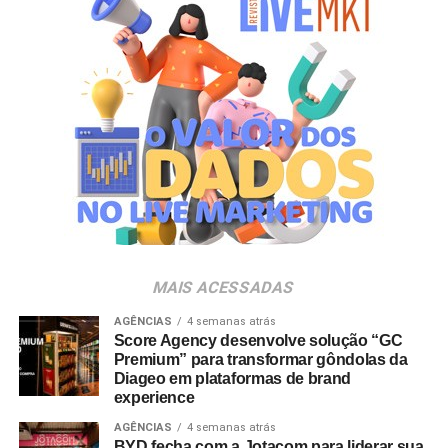
gerações. Com o Copo Surpresa, queremos trazer um
novo momento de interação com a marca, adicionando
um elemento de surpresa que torna cada visita ao Bob’s
ainda mais divertida”, aponta Renata Brigatti Lange,
diretora de marketing do Bob’s.
A campanha possui abrangência nacional e estará
disponível por tempo limitado em todos os restaurantes
da rede até 31 de agosto de 2026, ou enquanto durarem
os estoques nas unidades.
MAIS ACESSADAS
AGÊNCIAS
4 semanas atrás
Score Agency desenvolve solução “GC
Premium” para transformar gôndolas da
Diageo em plataformas de brand
experience
AGÊNCIAS
4 semanas atrás
BYD fecha com a Jotacom para liderar sua