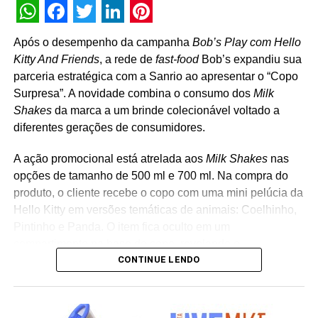
WhatsApp
Facebook
Twitter
LinkedIn
Pinterest
Após o desempenho da campanha
Bob’s Play com Hello
Kitty And Friends
, a rede de
fast-food
Bob’s expandiu sua
parceria estratégica com a Sanrio ao apresentar o “Copo
Surpresa”. A novidade combina o consumo dos
Milk
Shakes
da marca a um brinde colecionável voltado a
diferentes gerações de consumidores.
A ação promocional está atrelada aos
Milk Shakes
nas
opções de tamanho de 500 ml e 700 ml. Na compra do
produto, o cliente recebe o copo com uma mini pelúcia da
Hello Kitty em versões temáticas de animais: Coelhinho,
Pintinho e Panda. O item fica oculto em um
compartimento na base do copo, revelando o
CONTINUE LENDO
personagem surpresa apenas no momento da abertura
da embalagem. “A receptividade do público à campanha
mostrou a força que Hello Kitty and Friends têm na
criação de experiências afetivas para diferentes