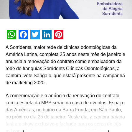
WhatsApp
Facebook
Twitter
LinkedIn
Pinterest
A Sorridents, maior rede de clínicas odontológicas da
América Latina, completa 25 anos neste mês de janeiro e
anuncia a renovação do contrato como embaixadora da
rede de franquias Sorridents Clínicas Odontológicas, a
cantora Ivete Sangalo, que estará presente na campanha
de marketing 2020.
A comemoração e o anúncio da renovação do contrato
com a estrela da MPB serão na casa de eventos, Espaço
das Américas, no bairro da Barra Funda, em São Paulo,
no próximo dia 25 de janeiro. Neste dia, a cantora baiana
fará um show exclusivo e fechado para os cerca de três
mil convidados, entre empresários, celebridades,