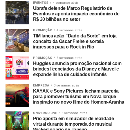
nos desafios de distribuição em plataformas de
video on
EVENTOS
4 semanas atrás
Ubrafe defende Marco Regulatório de
demand
.
Eventos e aponta impacto econômico de
R$ 30 bilhões no setor
Para o fortalecimento da cadeia produtiva, o evento
realiza a Zona de Impulso, espaço de consultoria e
PROMOÇÃO
4 semanas atrás
TIM lança ação “Dado da Sorte” em loja
qualificação destinado a criadores com projetos
conceito da Oscar Freire e sorteia
audiovisuais em fase de desenvolvimento.
ingressos para o Rock in Rio
A participação nas atividades presenciais é gratuita, com
PROMOÇÃO
3 semanas atrás
Huggies anuncia promoção nacional com
inscrições sujeitas à lotação por meio das páginas
brindes licenciados da Disney e Marvel e
oficiais do festival. Dando sequência à programação, a
expande linha de cuidados infantis
Mostra Audiovisual comKids ocorre de 20 de agosto a 27
de setembro em formato híbrido, com exibições em
EMPRESA
3 semanas atrás
KAYAK e Sony Pictures fecham parceria
centros culturais, no Circuito Spcine e nas plataformas de
para promover turismo em Nova Iorque
streaming
Itaú Cultural Play e Spcine Play.
inspirado no novo filme do Homem-Aranha
UNIVERSO LIVE
3 semanas atrás
Prio aposta em simulador de realidade
virtual durante temporada do musical
Wicked no Rio de Janeiro