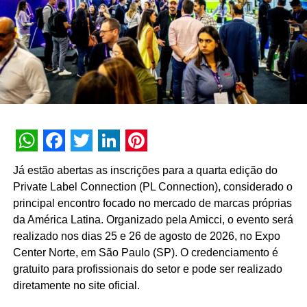
programação infantil, o REC’n’Play também oferecerá
aulões preparatórios para o Exame Nacional do Ensino
Médio (Enem), atendendo aos adolescentes e aqueles
que se preparam para a prova. Realizada algumas
semanas após o festival, a prova do Enem acontecerá
nos dias 5 e 12 de novembro.
Para os jovens e os jovens de espírito, a Arena Gamer
retorna com jogos e competições virtuais. Computadores
e consoles de última geração estarão disponíveis para os
WhatsApp
Facebook
Twitter
LinkedIn
Pinterest
Já estão abertas as inscrições para a quarta edição do
participantes desfrutarem de alguns dos títulos mais
Private Label Connection (PL Connection), considerado o
renomados do universo dos games.
principal encontro focado no mercado de marcas próprias
Na última edição, o Carnaval do Conhecimento
da América Latina. Organizado pela Amicci, o evento será
consolidou-se como um grande evento no calendário da
realizado nos dias 25 e 26 de agosto de 2026, no Expo
capital pernambucana. Foram mais de 700 atividades e
Center Norte, em São Paulo (SP). O credenciamento é
900 convidados, incluindo palestrantes, facilitadores e
gratuito para profissionais do setor e pode ser realizado
profissionais prontos para compartilhar o futuro. Todo
diretamente no site oficial.
esse conteúdo atraiu 40 mil inscritos, e 75 mil pessoas de