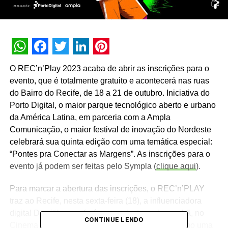
WhatsApp
Facebook
Twitter
LinkedIn
Pinterest
O REC’n’Play 2023 acaba de abrir as inscrições para o
evento, que é totalmente gratuito e acontecerá nas ruas
do Bairro do Recife, de 18 a 21 de outubro. Iniciativa do
Porto Digital, o maior parque tecnológico aberto e urbano
da América Latina, em parceria com a Ampla
Comunicação, o maior festival de inovação do Nordeste
celebrará sua quinta edição com uma temática especial:
“Pontes pra Conectar as Margens”. As inscrições para o
evento já podem ser feitas pelo Sympla (
clique aqui
).
Para marcar a abertura das inscrições, o REC’n’PLAY
traz ao Recife, nesta sexta-feira (18), a influenciadora
digital Domitila, que fará uma palestra pela manhã, no
CONTINUE LENDO
Cinema do Porto. Domitila já está confirmada como uma