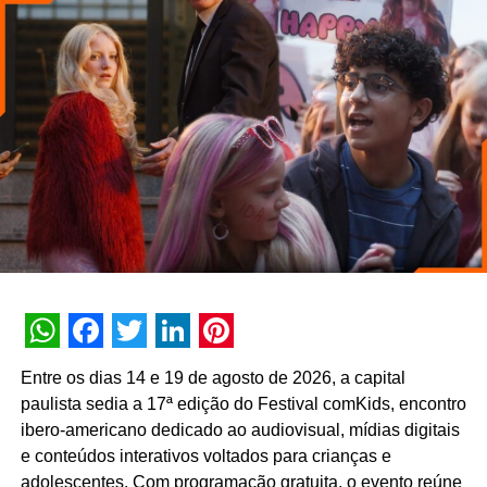
justamente para conectar esse ecossistema, promover
conhecimento, estimular novos negócios e contribuir para
o fortalecimento desse mercado, que ainda tem um
enorme potencial de crescimento no país”, destaca
Johnny Reitzfeld, fundador e
CEO
da Amicci.
O credenciamento é destinado a profissionais de toda a
cadeia produtiva — incluindo varejistas, fabricantes,
distribuidores, fornecedores e consultores —
interessados no mapeamento de tendências e na
geração de novas parcerias comerciais.
WhatsApp
Facebook
Twitter
LinkedIn
Pinterest
Entre os dias 14 e 19 de agosto de 2026, a capital
paulista sedia a 17ª edição do Festival comKids, encontro
ibero-americano dedicado ao audiovisual, mídias digitais
e conteúdos interativos voltados para crianças e
adolescentes. Com programação gratuita, o evento reúne