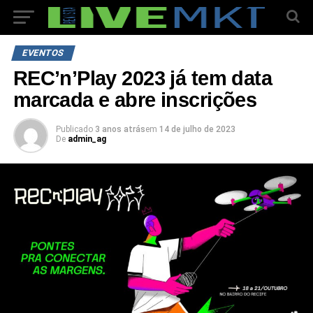
EVENTOS
REC’n’Play 2023 já tem data
marcada e abre inscrições
Publicado
3 anos atrás
em
14 de julho de 2023
De
admin_ag