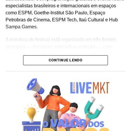
especialistas brasileiros e internacionais em espaços
como ESPM, Goethe-Institut São Paulo, Espaço
Petrobras de Cinema, ESPM Tech, Itaú Cultural e Hub
Sampa Games.
A estrutura do festival está organizada em três frentes
principais — formação, mercado e exibição —, com
debates focados em tópicos como educação midiática,
CONTINUE LENDO
inteligência criativa, jogos eletrônicos, o impacto do ECA
Digital e a regulação de plataformas de
streaming
para o
público infantojuvenil.
Destaques da programação
Seminário do Audiovisual Infantil:
Ciclo de seis dias
com
masterclasses
,
workshops
, painéis de mercado e
apresentação de pesquisas sobre produção de conteúdo
e políticas públicas para a infância.
Masterclass Internacional:
Apresentação do diretor