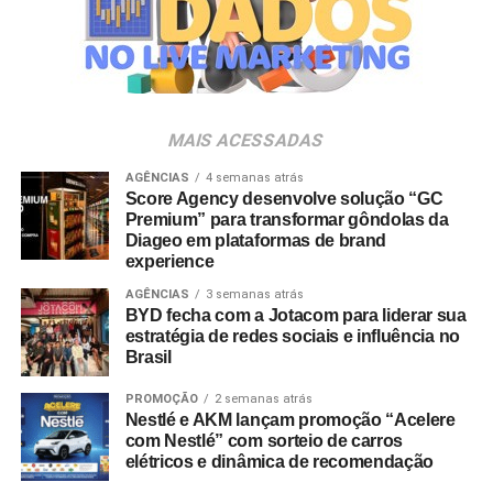
holandês Jan-Willem Bult, referência em documentários
feitos com crianças e criador da metodologia
Preschool.doc
, sobre construção de narrativas reais na
ficção e no formato documental.
MAIS ACESSADAS
Debates sobre ECA Digital:
Painel com a participação
do Instituto Alana e advogados especializados para
AGÊNCIAS
4 semanas atrás
discutir as adequações regulatórias exigidas de
Score Agency desenvolve solução “GC
Premium” para transformar gôndolas da
produtoras de conteúdo, desenvolvedoras de
games
e
Diageo em plataformas de brand
projetos educativos.
experience
AGÊNCIAS
3 semanas atrás
Competição de Obras Digitais e Interativas:
Mostra
BYD fecha com a Jotacom para liderar sua
competitiva que reúne produções nas categorias
games
,
estratégia de redes sociais e influência no
e-books
,
podcasts
, aplicativos e experiências
web
,
Brasil
acompanhada de rodadas de conversa entre
PROMOÇÃO
2 semanas atrás
desenvolvedores.
Nestlé e AKM lançam promoção “Acelere
com Nestlé” com sorteio de carros
Conversa comKids:
Encontros focados na criação de
elétricos e dinâmica de recomendação
personagens, no papel da ficção na formação infantil e