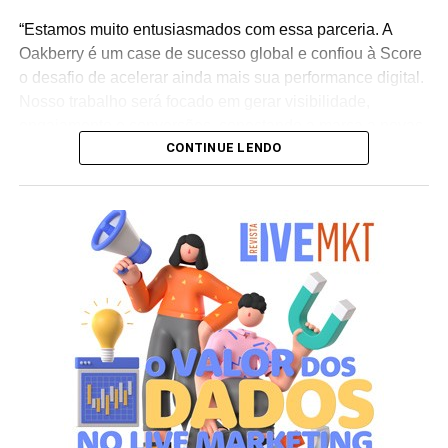
“Estamos muito entusiasmados com essa parceria. A
Oakberry é um case de sucesso global e confiou à Score
o desafio de acelerar ainda mais sua performance digital.
Nosso trabalho será focado em gerar visibilidade,
engajamento e conversões, conectando a marca a novas
CONTINUE LENDO
audiências e sustentando sua expansão internacional”,
afirma Henrique Troitinho, CEO da Score Media.
O projeto contempla desde a otimização de campanhas
de mídia paga para maior eficiência em investimento até
o fortalecimento da presença orgânica da marca nos
buscadores e a estruturação de inteligência de negócios
baseada em dados. A proposta é criar um ecossistema
digital robusto que amplifique os diferenciais da Oakberry
e gere impacto direto em seu crescimento global.
Segundo Troitinho, a chegada do novo cliente reforça o
posicionamento da Score Media como parceira de