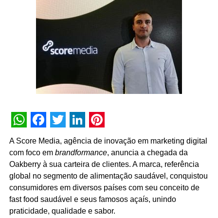
Outro pilar da parceria será a organização e
padronização de dados. “Trabalharemos para corrigir
GTM, eventos, tags e dashboards, eliminando
inconsistências e garantindo análises mais confiáveis”,
detalha o CEO. Com isso, espera-se otimizar campanhas,
aumentar tráfego no e-commerce e na loja, estimular uso
do aplicativo e oferecer relatórios sólidos para diretoria e
conselho.
WhatsApp
Facebook
Twitter
LinkedIn
Pinterest
A Score Media, agência de inovação em marketing digital
com foco em
brandformance
, anuncia a chegada da
Oakberry à sua carteira de clientes. A marca, referência
global no segmento de alimentação saudável, conquistou
consumidores em diversos países com seu conceito de
fast food saudável e seus famosos açaís, unindo
praticidade, qualidade e sabor.