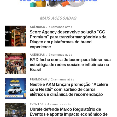
negócios estratégicos para marcas líderes em seus
setores. “Nosso objetivo é potencializar a presença digital
da Oakberry e transformar dados em decisões
MAIS ACESSADAS
estratégicas que sustentem sua expansão no Brasil e no
exterior”, completa.
AGÊNCIAS
4 semanas atrás
Score Agency desenvolve solução “GC
Premium” para transformar gôndolas da
Diageo em plataformas de brand
experience
AGÊNCIAS
3 semanas atrás
BYD fecha com a Jotacom para liderar sua
estratégia de redes sociais e influência no
Brasil
PROMOÇÃO
2 semanas atrás
Nestlé e AKM lançam promoção “Acelere
com Nestlé” com sorteio de carros
elétricos e dinâmica de recomendação
EVENTOS
4 semanas atrás
Ubrafe defende Marco Regulatório de
Eventos e aponta impacto econômico de