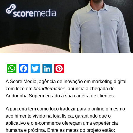
trabalho sustentável e diverso, mas também entendemos
que podemos ir além das portas da agência e impactar a
sociedade com nossos valores. Acreditamos que, ao
ajudar esses pequenos empresários com um pouco da
nossa expertise, contribuímos com as famílias que
dependem dos seus negócios para sobreviver, mas
também com a economia local das cidades”, afirma
Kehdi.
O sócio fundador explica ainda que a equipe de apoio
disponibilizada para a consultoria gratuita é formada
WhatsApp
Facebook
Twitter
LinkedIn
Pinterest
cerca de 25 profissionais de diferentes áreas e níveis,
A Score Media, agência de inovação em marketing digital
desde estagiários, passando por analistas até os próprios
com foco em
brandformance
, anuncia a chegada do
sócios, que fizeram questão de ceder 2 mil horas para
Andorinha Supermercado à sua carteira de clientes.
contribuir com a causa. Vale ressaltar ainda que a
tendência é que o time disponível para ação cresça à
A parceria tem como foco traduzir para o online o mesmo
medida em que às necessidades se apresentem.
acolhimento vivido na loja física, garantindo que o
aplicativo e o e-commerce ofereçam uma experiência
“Esse é um momento chave para explorar o digital e os
humana e próxima. Entre as metas do projeto estão: