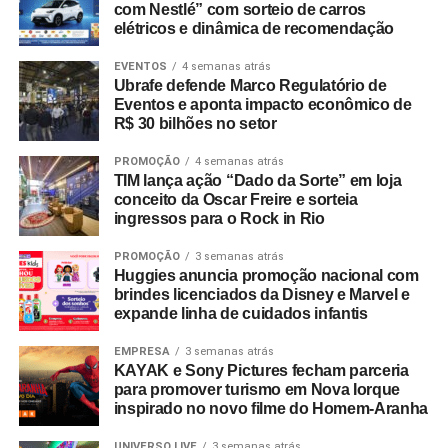
com Nestlé” com sorteio de carros
“O Dia dos Pais é uma data importante para o varejo
elétricos e dinâmica de recomendação
porque desperta um consumo movido pelo afeto e pela
identificação. Nossa prioridade foi criar campanhas que
EVENTOS
4 semanas atrás
Ubrafe defende Marco Regulatório de
tornassem essa jornada de compra mais simples e
Eventos e aponta impacto econômico de
inspiradora”, explica Laura Autran, Gerente Geral de
R$ 30 bilhões no setor
Marketing
da CVLB. Marcelo Conduru,
CEO
da agência
PROMOÇÃO
4 semanas atrás
Next, complementa ressaltando que as ações respeitam a
TIM lança ação “Dado da Sorte” em loja
identidade visual e o público de cada uma das bandeiras
conceito da Oscar Freire e sorteia
no ponto de venda e nos meios digitais.
ingressos para o Rock in Rio
PROMOÇÃO
3 semanas atrás
Huggies anuncia promoção nacional com
brindes licenciados da Disney e Marvel e
expande linha de cuidados infantis
EMPRESA
3 semanas atrás
KAYAK e Sony Pictures fecham parceria
para promover turismo em Nova Iorque
inspirado no novo filme do Homem-Aranha
UNIVERSO LIVE
3 semanas atrás