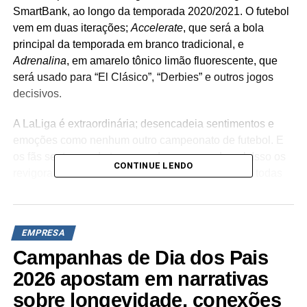
SmartBank, ao longo da temporada 2020/2021. O futebol
vem em duas iterações;
Accelerate
, que será a bola
principal da temporada em branco tradicional, e
Adrenalina
, em amarelo tônico limão fluorescente, que
será usado para “El Clásico”, “Derbies” e outros jogos
decisivos.
A LaLiga é extraordinária; desencadeia sentimentos e
emoções como nenhum outro campeonato de futebol. E
os fãs sentem cada toque, cada passe, cada gol. Isso os
CONTINUE LENDO
revigora e os coloca à beira de seus assentos em todas
as partidas (ou sofás, nessa época de pandemia). Para
capturar e ampliar esses momentos incríveis e seguindo
o lema criado pela PUMA, a bola é o coração da LaLiga.
EMPRESA
A bola acelera os batimentos cardíacos dos torcedores
Campanhas de Dia dos Pais
com a ação em campo, e produz adrenalina em seus
corpos à medida que sua paixão flui por suas veias. Isso
2026 apostam em narrativas
não é apenas futebol, é a LaLiga.
sobre longevidade, conexões