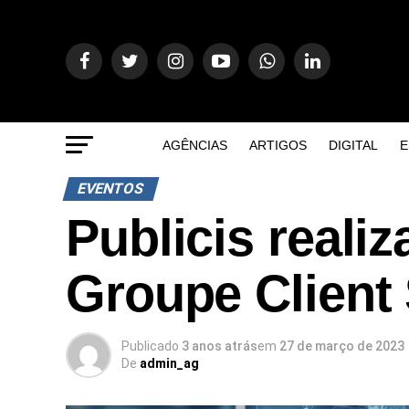
AGÊNCIAS
ARTIGOS
DIGITAL
E
EVENTOS
Publicis realiz
Groupe Client
Publicado
3 anos atrás
em
27 de março de 2023
De
admin_ag