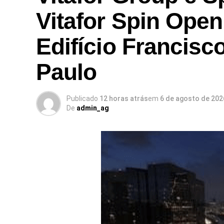
Vitafor Spin Open
Edifício Francisc
Paulo
Publicado
12 horas atrás
em
6 de agosto de 202
De
admin_ag