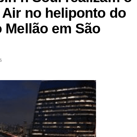
 Air no heliponto do
o Mellão em São
6