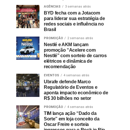
AGÊNCIAS
3 semanas atrás
BYD fecha com a Jotacom
para liderar sua estratégia de
redes sociais e influência no
Brasil
PROMOÇÃO
2 semanas atrás
Nestlé e AKM lançam
promoção “Acelere com
Nestlé” com sorteio de carros
elétricos e dinâmica de
recomendação
EVENTOS
4 semanas atrás
Ubrafe defende Marco
Regulatório de Eventos e
aponta impacto econômico de
R$ 30 bilhões no setor
PROMOÇÃO
4 semanas atrás
TIM lança ação “Dado da
Sorte” em loja conceito da
Oscar Freire e sorteia
ingressos para o Rock in Rio