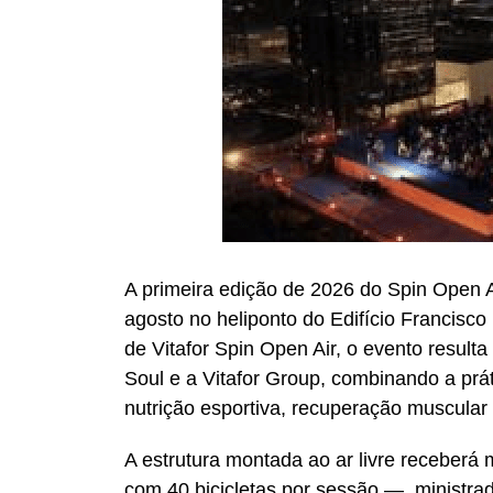
A primeira edição de 2026 do Spin Open A
agosto no heliponto do Edifício Francisco 
de Vitafor Spin Open Air, o evento result
Soul e a Vitafor Group, combinando a prá
nutrição esportiva, recuperação muscular
A estrutura montada ao ar livre receberá 
com 40 bicicletas por sessão —, ministrada