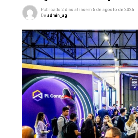
experiência ao público”, destaca Débora D
Publicado
2 dias atrás
em
5 de agosto de 2026
De
admin_ag
Para a Spin’n Soul, que soma 8 unidades 
em 10 edições do projeto em locações ur
calendário de ações proprietárias fora do
Air traduz a essência da Spin’n Soul ao 
atividade física. Hoje, as pessoas busc
entretenimento e comunidade. É isso que
da cidade em ambientes de encontro, mov
da Spin’n Soul.
Os ingressos para o evento estão fixados
limitada de vagas disponibilizada para u
Wellhub e ClassPass.