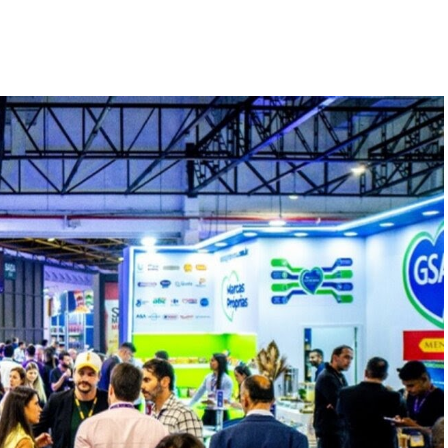
utra, diretora de marketing da Vitafor Group.
operacionais e já impactou mais de 7 mil pessoas
banas como o Prédio Dacon, o evento reforça o
 ambiente tradicional dos estúdios. “O Spin Open
proporcionar uma experiência que vai além da
am cada vez mais momentos que conectem saúde,
 queremos proporcionar ao transformar espaços
imento e bem-estar”, declara Daniel Nasser,
CEO
 em R$ 215,00 para o público geral, com cota
suários cadastrados nos agregadores de bem-estar