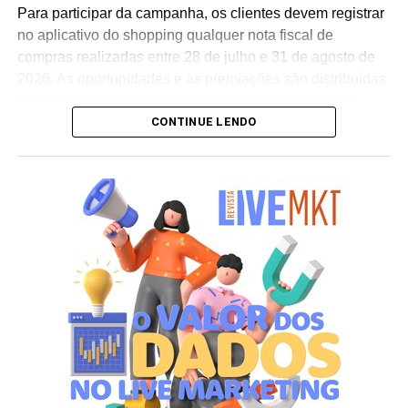
conclui Hugo Furlan, coordenador de marketing da
Para participar da campanha, os clientes devem registrar
Cooxupé.
no aplicativo do shopping qualquer nota fiscal de
compras realizadas entre 28 de julho e 31 de agosto de
2026. As oportunidades e as premiações são distribuídas
conforme a categoria do participante no programa de
CONTINUE LENDO
relacionamento.
A apuração dos contemplados será realizada no dia 10
de setembro de 2026. Após a divulgação do resultado
oficial, os vencedores terão até o dia 16 de setembro para
realizar a retirada presencial dos ingressos e brindes no
espaço Villa Atende, localizado no piso G1 do shopping.
“O SP Open é um torneio muito relevante para a cidade e
para essa região. Como estamos no evento de forma tão
profunda, nada mais justo do que proporcionar essa
experiência para alguns dos nossos clientes fiéis”,
destaca Aline Ivanov, gerente de marketing do Shopping
Villa Lobos.