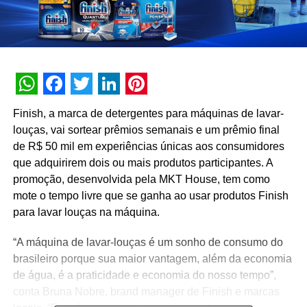
WhatsApp
Facebook
Twitter
LinkedIn
Pinterest
Finish, a marca de detergentes para máquinas de lavar-
louças, vai sortear prêmios semanais e um prêmio final
de R$ 50 mil em experiências únicas aos consumidores
que adquirirem dois ou mais produtos participantes. A
promoção, desenvolvida pela MKT House, tem como
mote o tempo livre que se ganha ao usar produtos Finish
para lavar louças na máquina.
“A máquina de lavar-louças é um sonho de consumo do
brasileiro porque sua maior vantagem, além da economia
de água, é a praticidade e economia do nosso tempo”,
conta Bruna Nobre, brand manager de Finish e marcas