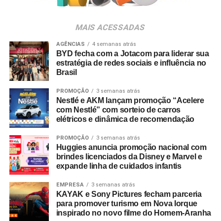
Para ingressar no programa e participar do sorteio, os
consumidores devem baixar o aplicativo oficial do
MAIS ACESSADAS
Shopping Villa Lobos, efetuar o cadastro e enviar
comprovantes fiscais de qualquer valor. O regulamento
AGÊNCIAS
4 semanas atrás
BYD fecha com a Jotacom para liderar sua
completo está disponível no site do empreendimento.
estratégia de redes sociais e influência no
Brasil
PROMOÇÃO
3 semanas atrás
Nestlé e AKM lançam promoção “Acelere
com Nestlé” com sorteio de carros
elétricos e dinâmica de recomendação
PROMOÇÃO
3 semanas atrás
Huggies anuncia promoção nacional com
brindes licenciados da Disney e Marvel e
expande linha de cuidados infantis
EMPRESA
3 semanas atrás
KAYAK e Sony Pictures fecham parceria
para promover turismo em Nova Iorque
inspirado no novo filme do Homem-Aranha