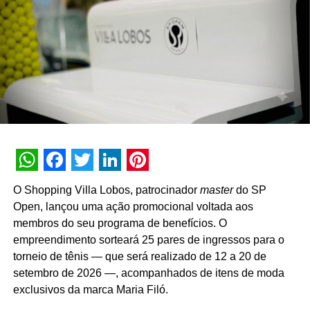
longo prazo com o mercado”, pontua Daniel Salguele,
gerente da Torrefação Cooxupé.
A promoção abrange todas as linhas de produtos da
marca em todo o território nacional. Para concorrer aos
prêmios, os consumidores devem cadastrar os
comprovantes fiscais pelo site oficial ou via WhatsApp.
São mais de mil contemplações instantâneas diretas
reveladas no momento do cadastro do produto, além da
distribuição de R$ 10 mil toda semana e o sorteio final de
WhatsApp
Facebook
Twitter
LinkedIn
Pinterest
três automóveis elétricos. “Queríamos que a promoção
O Shopping Villa Lobos, patrocinador
master
do SP
fosse muito mais do que um incentivo de compra. Ela
Open, lançou uma ação promocional voltada aos
precisava reforçar os atributos da marca, gerar conversa e
membros do seu programa de benefícios. O
manter o Café Evolutto presente na rotina das pessoas. A
empreendimento sorteará 25 pares de ingressos para o
combinação entre mecânica simples, premiações
torneio de tênis — que será realizado de 12 a 20 de
atrativas, comunicação integrada e a chegada do Edu
setembro de 2026 —, acompanhados de itens de moda
Guedes nos permite manter a marca presente na rotina
exclusivos da marca Maria Filó.
do consumidor durante todo o período da campanha”,