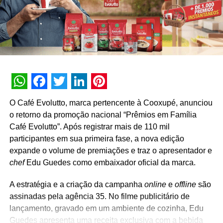
informações, acesse o
site
.
TÓPICOS RELACIONADOS:
DESTAQUE
A SEGUIR
Harald lança nova promoção com marca TOP que
distribuirá prêmios de até R＄500 e sorteará uma
cozinha de chef
WhatsApp
Facebook
Twitter
LinkedIn
Pinterest
NÃO PERCA
Promoção “Finish Libera Seu Tempo” oferece até
O Café Evolutto, marca pertencente à Cooxupé, anunciou
R＄50 mil em experiências incríveis
o retorno da promoção nacional “Prêmios em Família
Café Evolutto”. Após registrar mais de 110 mil
participantes em sua primeira fase, a nova edição
expande o volume de premiações e traz o apresentador e
chef
Edu Guedes como embaixador oficial da marca.
A estratégia e a criação da campanha
online
e
offline
são
assinadas pela agência 35. No filme publicitário de
lançamento, gravado em um ambiente de cozinha, Edu
Guedes apresenta uma receita exclusiva com a bebida