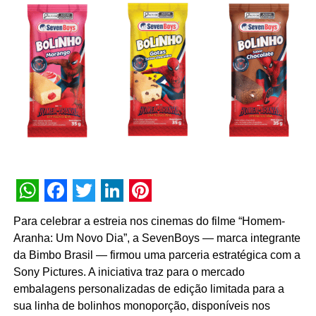
• Estabeleça políticas internas de segurança da
informação e oriente colaboradores sobre boas práticas,
como o uso de senhas fortes e a participação em
treinamentos de conscientização.
• Adote criptografia na transmissão de dados para
proteger informações sensíveis de clientes e da empresa
contra interceptações.
• Implemente soluções antifraude para minimizar riscos
financeiros e reputacionais. Contar com especialistas e
tecnologias dedicadas torna sua empresa mais
preparada para lidar com golpes sofisticados.
WhatsApp
Facebook
Twitter
LinkedIn
Pinterest
Para celebrar a estreia nos cinemas do filme “Homem-
• Utilize a prevenção em camadas como estratégia
Aranha: Um Novo Dia”, a SevenBoys — marca integrante
central. Ferramentas combinadas atuam em diferentes
da Bimbo Brasil — firmou uma parceria estratégica com a
pontos da jornada digital e são essenciais diante da
Sony Pictures. A iniciativa traz para o mercado
evolução constante das fraudes.
embalagens personalizadas de edição limitada para a
sua linha de bolinhos monoporção, disponíveis nos
• Invista em soluções que se atualizem continuamente,