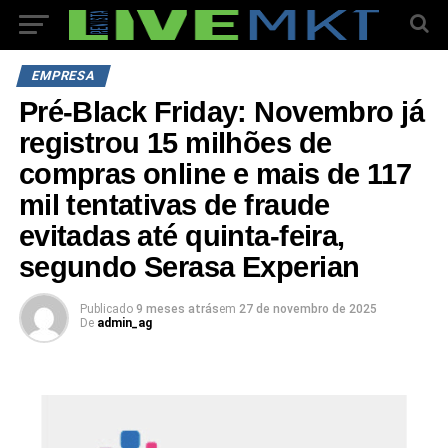
EMPRESA
Pré-Black Friday: Novembro já
registrou 15 milhões de
compras online e mais de 117
mil tentativas de fraude
evitadas até quinta-feira,
segundo Serasa Experian
Publicado
9 meses atrás
em
27 de novembro de 2025
De
admin_ag