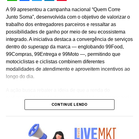
WhatsApp
Facebook
Twitter
LinkedIn
Pinterest
A 99 apresentou a campanha nacional “Quem Corre
Junto Soma”, desenvolvida com o objetivo de valorizar o
trabalho dos entregadores parceiros e ressaltar as
possibilidades de ganho por meio de seu ecossistema
integrado. A iniciativa destaca a convergência de serviços
dentro do
superapp
da marca — englobando 99Food,
99Compras, 99Entrega e 99Moto —, permitindo que
motociclistas e ciclistas combinem diferentes
modalidades de atendimento e aproveitem incentivos ao
longo do dia.
A ação busca rebater a ideia de que a renda do
profissional depende de entregas isoladas, posicionando
CONTINUE LENDO
o aplicativo como uma ferramenta para a construção
diária e contínua de ganhos. “O ‘corre’ do entregador
nunca foi sobre um único momento. Ele é construído
todos os dias, com planejamento, estratégia,
oportunidades e consistência. É justamente essa visão