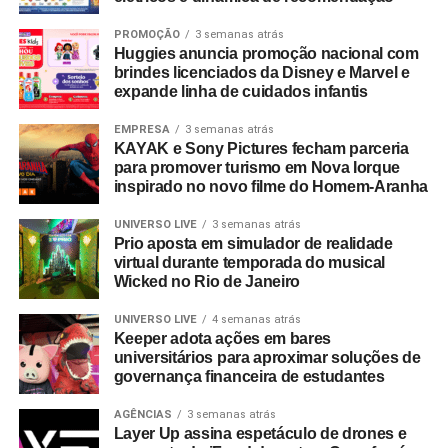
Quando o entregador ganha mais ferramentas e
PROMOÇÃO
3 semanas atrás
incentivos para somar no final do mês, todo mundo
Huggies anuncia promoção nacional com
cresce junto”, declara MC Hariel.
brindes licenciados da Disney e Marvel e
expande linha de cuidados infantis
Segundo Daniela Albuquerque, o lançamento do filme
marca o início de uma estratégia de comunicação de
EMPRESA
3 semanas atrás
KAYAK e Sony Pictures fecham parceria
médio e longo prazo que será desdobrada ao longo de
para promover turismo em Nova Iorque
2026. A proposta é reforçar como a alternância entre
inspirado no novo filme do Homem-Aranha
transporte de passageiros (99Moto), entrega de refeições
(99Food), compras de supermercado (99Compras) e
UNIVERSO LIVE
3 semanas atrás
Prio aposta em simulador de realidade
envio de objetos (99Entrega) otimiza os horários de maior
virtual durante temporada do musical
demanda e potencializa a rentabilidade semanal dos
Wicked no Rio de Janeiro
parceiros.
UNIVERSO LIVE
4 semanas atrás
Keeper adota ações em bares
universitários para aproximar soluções de
governança financeira de estudantes
AGÊNCIAS
3 semanas atrás
Layer Up assina espetáculo de drones e