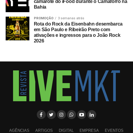
camarote do iFood durante o Camaforró na
Bahia
PROMOÇÃO
3 semanas atrás
Rota do Rock da Eisenbahn desembarca
em São Paulo e Ribeirão Preto com
ativações e ingressos para o João Rock
2026
AGÊNCIAS
ARTIGOS
DIGITAL
EMPRESA
EVENTOS