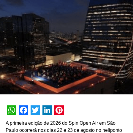
(arte com florestas e folhas desidratadas) e
kanzashi
(enfeites de cabelo).
TÓPICOS RELACIONADOS:
DESTAQUE
A SEGUIR
Getnet aposta em ativações integradas na
Autocom 2025 assinadas pela Eagle Agência
NÃO PERCA
FestPraRua 2025 vai promover cultura, inclusão e
assistência social no centro de São Paulo
WhatsApp
Facebook
Twitter
LinkedIn
Pinterest
A primeira edição de 2026 do Spin Open Air em São
Paulo ocorrerá nos dias 22 e 23 de agosto no heliponto