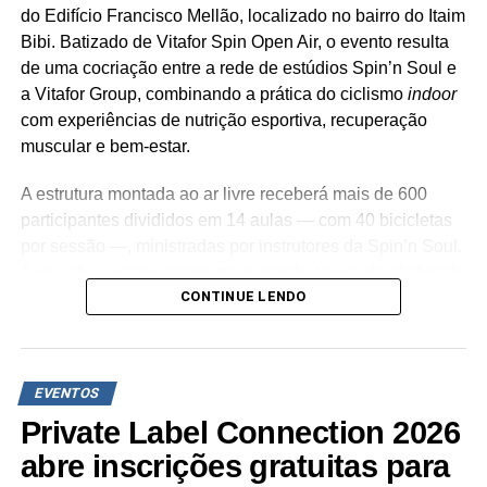
do Edifício Francisco Mellão, localizado no bairro do Itaim
Bibi. Batizado de Vitafor Spin Open Air, o evento resulta
de uma cocriação entre a rede de estúdios Spin’n Soul e
a Vitafor Group, combinando a prática do ciclismo
indoor
com experiências de nutrição esportiva, recuperação
muscular e bem-estar.
A estrutura montada ao ar livre receberá mais de 600
participantes divididos em 14 aulas — com 40 bicicletas
por sessão —, ministradas por instrutores da Spin’n Soul.
A iniciativa insere-se em um mercado aquecido: dados do
CONTINUE LENDO
estudo “Saúde & Bem-Estar” (Hand Gestão
Compartilhada/GWI, 2026) apontam que o Brasil ocupa a
11ª posição global no setor de
wellness
, movimentando
US$ 111,1 bilhões por ano e respondendo por 28% do
EVENTOS
mercado da América Latina.
Private Label Connection 2026
A Vitafor Group assina a jornada de nutrição e suporte
abre inscrições gratuitas para
aos atletas no pré e pós-treino. Alinhada à expansão do