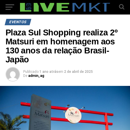
EVENTOS
Plaza Sul Shopping realiza 2º
Matsuri em homenagem aos
130 anos da relação Brasil-
Japão
Publicado
1 ano atrás
em
2 de abril de 2025
De
admin_ag