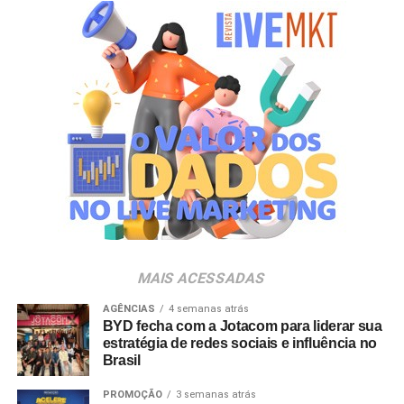
consumo e inteligência de mercado.
Durante o encontro, o evento sediará também mais uma
edição do Prêmio Excelência em Marca Própria,
premiação criada para reconhecer os cases de maior
destaque na indústria e no varejo nacional. Entre as
empresas com presença executiva confirmada estão
Carrefour, Assaí Atacadista, Magalu, Panvel, Pague
Menos, Rappi e Dalben. “As marcas próprias vivem um
momento de expansão no Brasil e vêm conquistando um
papel cada vez mais estratégico tanto para varejistas
quanto para a indústria. O PL Connection foi criado
justamente para conectar esse ecossistema, promover
MAIS ACESSADAS
conhecimento, estimular novos negócios e contribuir para
o fortalecimento desse mercado, que ainda tem um
AGÊNCIAS
4 semanas atrás
BYD fecha com a Jotacom para liderar sua
enorme potencial de crescimento no país”, destaca
estratégia de redes sociais e influência no
Johnny Reitzfeld, fundador e
CEO
da Amicci.
Brasil
O credenciamento é destinado a profissionais de toda a
PROMOÇÃO
3 semanas atrás