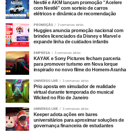
Nestlé e AKM lançam promoção “Acelere
cadeia produtiva — incluindo varejistas, fabricantes,
com Nestlé” com sorteio de carros
distribuidores, fornecedores e consultores —
elétricos e dinâmica de recomendação
interessados no mapeamento de tendências e na
geração de novas parcerias comerciais.
PROMOÇÃO
3 semanas atrás
Huggies anuncia promoção nacional com
brindes licenciados da Disney e Marvel e
expande linha de cuidados infantis
EMPRESA
3 semanas atrás
KAYAK e Sony Pictures fecham parceria
para promover turismo em Nova Iorque
inspirado no novo filme do Homem-Aranha
UNIVERSO LIVE
3 semanas atrás
Prio aposta em simulador de realidade
virtual durante temporada do musical
Wicked no Rio de Janeiro
UNIVERSO LIVE
3 semanas atrás
Keeper adota ações em bares
universitários para aproximar soluções de
governança financeira de estudantes