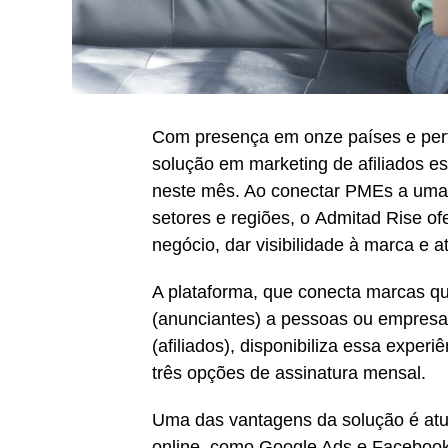
Com presença em onze países e pert
solução em marketing de afiliados 
neste mês. Ao conectar PMEs a uma r
setores e regiões, o Admitad Rise o
negócio, dar visibilidade à marca e at
A plataforma, que conecta marcas q
(anunciantes) a pessoas ou empresas
(afiliados), disponibiliza essa exp
três opções de assinatura mensal.
Uma das vantagens da solução é atu
online, como Google Ads e Faceboo