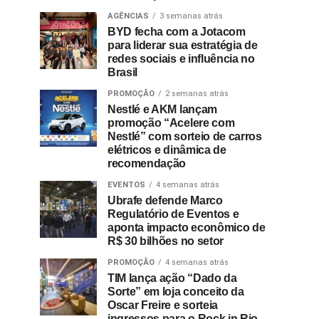
AGÊNCIAS
3 semanas atrás
BYD fecha com a Jotacom
para liderar sua estratégia de
redes sociais e influência no
Brasil
PROMOÇÃO
2 semanas atrás
Nestlé e AKM lançam
promoção “Acelere com
Nestlé” com sorteio de carros
elétricos e dinâmica de
recomendação
EVENTOS
4 semanas atrás
Ubrafe defende Marco
Regulatório de Eventos e
aponta impacto econômico de
R$ 30 bilhões no setor
PROMOÇÃO
4 semanas atrás
TIM lança ação “Dado da
Sorte” em loja conceito da
Oscar Freire e sorteia
ingressos para o Rock in Rio