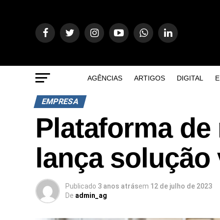
AGÊNCIAS
ARTIGOS
DIGITAL
E
EMPRESA
Plataforma de 
lança solução
Publicado
3 anos atrás
em
12 de julho de 2023
De
admin_ag