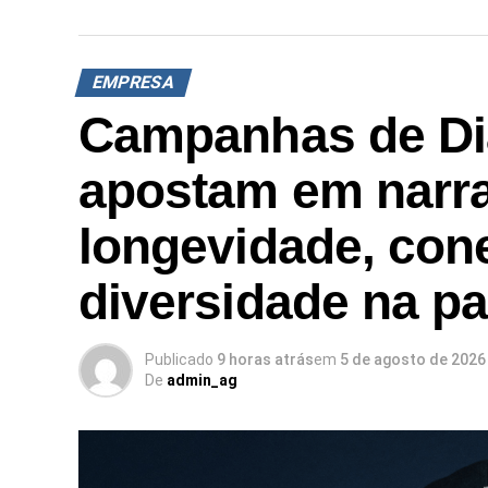
EMPRESA
Campanhas de Di
apostam em narra
longevidade, con
diversidade na p
Publicado
9 horas atrás
em
5 de agosto de 2026
De
admin_ag