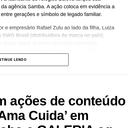
 da agência Samba. A ação coloca em evidência a
 entre gerações e símbolo de legado familiar.
 e empresário Rafael Zulu ao lado da filha, Luiza
 SWG Brasil (distribuidora da marca no país),
 Maria Clara. O plano de mídia contempla
s de
fashion films
,
reels
e ensaios fotográficos em
acados na comunicação estão os modelos Bulova
NTINUE LENDO
.
prendizado contínuo da paternidade
apresentou a campanha “Pai, um caminho que se
dson Celulari, de 68 anos, acompanhado de seu
em ações de conteúdo
ção explora as transformações e trocas de
s filhos, abordando a paternidade sem manuais
 Ama Cuida’ em