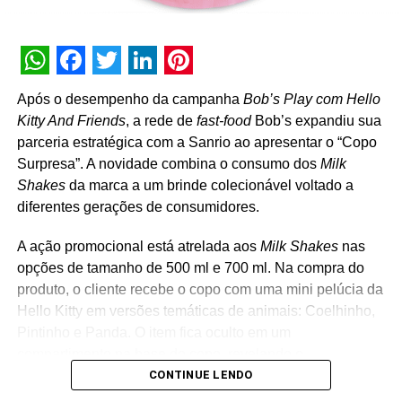
WhatsApp
Facebook
Twitter
LinkedIn
Pinterest
Após o desempenho da campanha
Bob’s Play com Hello
Kitty And Friends
, a rede de
fast-food
Bob’s expandiu sua
parceria estratégica com a Sanrio ao apresentar o “Copo
Surpresa”. A novidade combina o consumo dos
Milk
Shakes
da marca a um brinde colecionável voltado a
diferentes gerações de consumidores.
A ação promocional está atrelada aos
Milk Shakes
nas
opções de tamanho de 500 ml e 700 ml. Na compra do
produto, o cliente recebe o copo com uma mini pelúcia da
Hello Kitty em versões temáticas de animais: Coelhinho,
Pintinho e Panda. O item fica oculto em um
compartimento na base do copo, revelando o
CONTINUE LENDO
personagem surpresa apenas no momento da abertura
da embalagem. “A receptividade do público à campanha