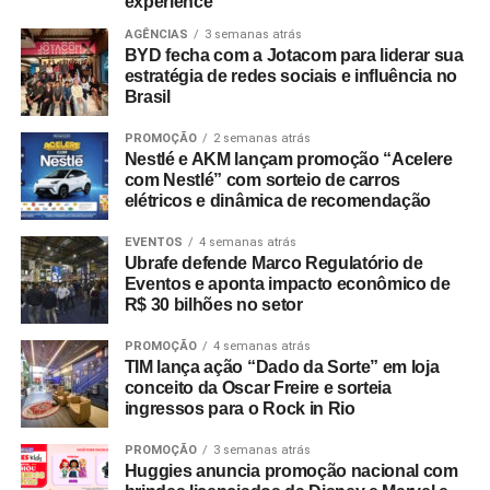
experience
AGÊNCIAS
3 semanas atrás
BYD fecha com a Jotacom para liderar sua
estratégia de redes sociais e influência no
Brasil
PROMOÇÃO
2 semanas atrás
Nestlé e AKM lançam promoção “Acelere
com Nestlé” com sorteio de carros
elétricos e dinâmica de recomendação
EVENTOS
4 semanas atrás
Ubrafe defende Marco Regulatório de
Eventos e aponta impacto econômico de
R$ 30 bilhões no setor
PROMOÇÃO
4 semanas atrás
TIM lança ação “Dado da Sorte” em loja
conceito da Oscar Freire e sorteia
ingressos para o Rock in Rio
PROMOÇÃO
3 semanas atrás
Huggies anuncia promoção nacional com