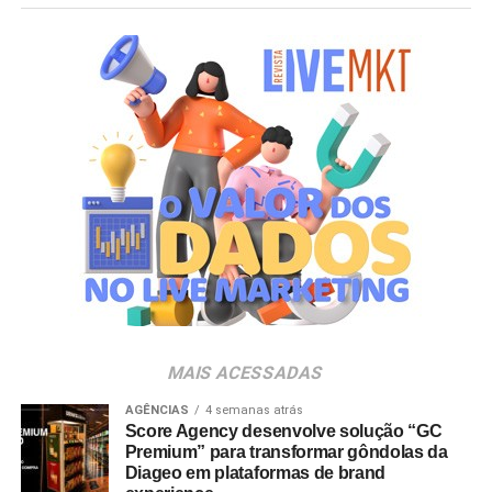
mostrou a força que Hello Kitty and Friends têm na
criação de experiências afetivas para diferentes
gerações. Com o Copo Surpresa, queremos trazer um
novo momento de interação com a marca, adicionando
um elemento de surpresa que torna cada visita ao Bob’s
ainda mais divertida”, aponta Renata Brigatti Lange,
diretora de marketing do Bob’s.
A campanha possui abrangência nacional e estará
disponível por tempo limitado em todos os restaurantes
da rede até 31 de agosto de 2026, ou enquanto durarem
os estoques nas unidades.
MAIS ACESSADAS
AGÊNCIAS
4 semanas atrás
Score Agency desenvolve solução “GC
Premium” para transformar gôndolas da
Diageo em plataformas de brand