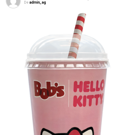
De
admin_ag
Veia”, conceito focado na valorização da cultura nacional,
da música e da hospitalidade carioca.
Os convites individuais já estão disponíveis para compra
no canal oficial da Ticketmaster, com lote inicial a partir
de R$ 3.950,00. As demais atualizações e atrações do
evento serão divulgadas nos canais oficiais do camarote
nos próximos meses.