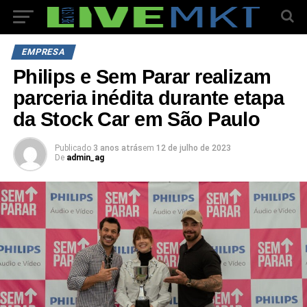
EMPRESA
Philips e Sem Parar realizam
parceria inédita durante etapa
da Stock Car em São Paulo
Publicado
3 anos atrás
em
12 de julho de 2023
De
admin_ag