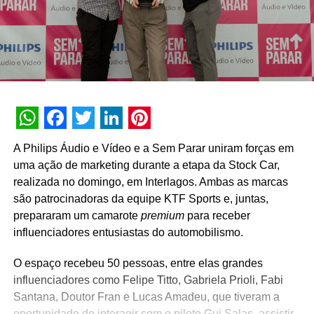
WhatsApp
Facebook
Twitter
LinkedIn
Pinterest
A Philips Áudio e Vídeo e a Sem Parar uniram forças em
uma ação de marketing durante a etapa da Stock Car,
realizada no domingo, em Interlagos. Ambas as marcas
são patrocinadoras da equipe KTF Sports e, juntas,
prepararam um camarote
premium
para receber
influenciadores entusiastas do automobilismo.
O espaço recebeu 50 pessoas, entre elas grandes
influenciadores como Felipe Titto, Gabriela Prioli, Fabi
Santana, Doutor Fran e Lucas Amadeu, que tiveram a
oportunidade de interagir com o piloto Gui Salas, assistir