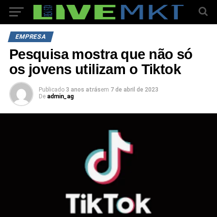
EMPRESA
Pesquisa mostra que não só
os jovens utilizam o Tiktok
Publicado
3 anos atrás
em
7 de abril de 2023
De
admin_ag