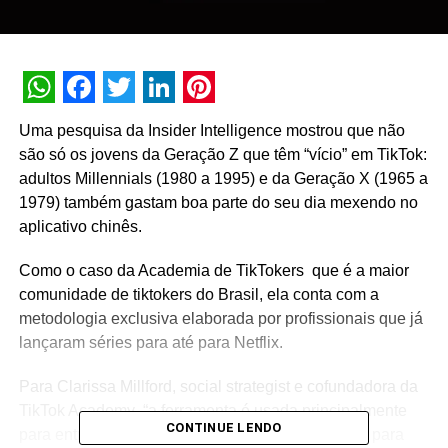
WhatsApp
Facebook
Twitter
LinkedIn
Pinterest
Uma pesquisa da Insider Intelligence mostrou que não
são só os jovens da Geração Z que têm “vício” em TikTok:
adultos Millennials (1980 a 1995) e da Geração X (1965 a
1979) também gastam boa parte do seu dia mexendo no
aplicativo chinês.
Como o caso da Academia de TikTokers que é a maior
comunidade de tiktokers do Brasil, ela conta com a
metodologia exclusiva elaborada por profissionais que já
lançaram séries para até para Netflix.
Para Clarissa Millford, social strategist e cofundadora da
TikTok Academy “a ferramenta é usada principalmente
CONTINUE LENDO
para entretenimento, mas também é muito usada para