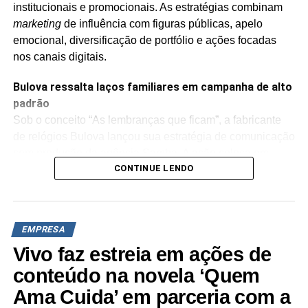
institucionais e promocionais. As estratégias combinam
marketing
de influência com figuras públicas, apelo
emocional, diversificação de portfólio e ações focadas
nos canais digitais.
Bulova ressalta laços familiares em campanha de alto
padrão
Sob o conceito “As lembranças que ficam”, a fabricante
de relógios Bulova lançou sua estratégia de comunicação
com produção da agência Samba. A ação coloca em
CONTINUE LENDO
evidência a ideia do relógio como um item transmitido
entre gerações e símbolo de legado familiar.
A campanha traz como protagonistas o ator e empresário
EMPRESA
Rafael Zulu ao lado da filha, Luiza Zulu, além de Israel
Vasconcelos,
CEO
da SWG Brasil (distribuidora da marca
Vivo faz estreia em ações de
no país), acompanhado de seus filhos João Pedro e
conteúdo na novela ‘Quem
Maria Clara. O plano de mídia contempla veiculação em
Ama Cuida’ em parceria com a
redes sociais com formatos de
fashion films
,
reels
e