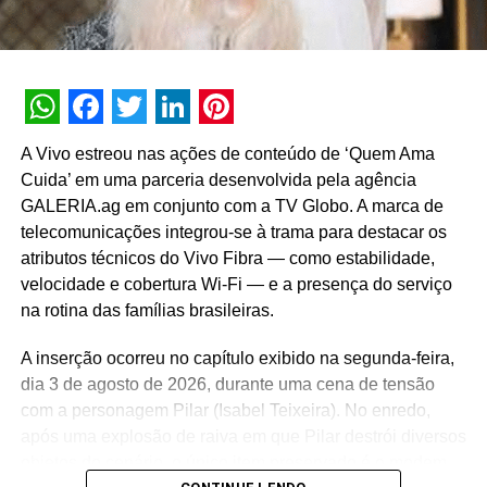
rotina, aprendizados em família e companheirismo.
WhatsApp
Facebook
Twitter
LinkedIn
Pinterest
A Vivo estreou nas ações de conteúdo de ‘Quem Ama
Cuida’ em uma parceria desenvolvida pela agência
GALERIA.ag em conjunto com a TV Globo. A marca de
telecomunicações integrou-se à trama para destacar os
atributos técnicos do Vivo Fibra — como estabilidade,
velocidade e cobertura Wi-Fi — e a presença do serviço
na rotina das famílias brasileiras.
Urban convida Gustavo Borges e aborda longevidade
A inserção ocorreu no capítulo exibido na segunda-feira,
em nova coleção
dia 3 de agosto de 2026, durante uma cena de tensão
A Urban, marca pertencente ao grupo Aramis Inc., lançou
com a personagem Pilar (Isabel Teixeira). No enredo,
sua campanha com a pergunta “Como se constrói uma
após uma explosão de raiva em que Pilar destrói diversos
história de longevidade?”. Para ilustrar o conceito, a
objetos do cenário, o único item preservado é o modem