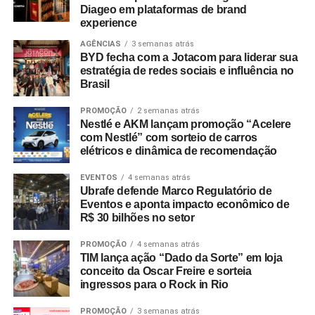
Diageo em plataformas de brand
A CASA&VIDEO adotou o mote “Presentes e ofertas para
calma é uma coisa… mas ficar sem Vivo Fibra, isso nem
experience
todos os tipos de pai”, focando no perfil multifacetado do
na novela”, conectando a narrativa da ficção com a oferta
AGÊNCIAS
3 semanas atrás
consumidor moderno e destacando seu sortimento de
de serviços de banda larga da operadora.
BYD fecha com a Jotacom para liderar sua
utilidades, tecnologia e itens para o lar. Já a Le biscuit
estratégia de redes sociais e influência no
apresentou a assinatura “Tudo pro seu pai que faz parte
Brasil
de tudo”, enfatizando a participação dos pais na rotina
PROMOÇÃO
2 semanas atrás
doméstica com produtos voltados à praticidade.
Nestlé e AKM lançam promoção “Acelere
com Nestlé” com sorteio de carros
“O Dia dos Pais é uma data importante para o varejo
elétricos e dinâmica de recomendação
porque desperta um consumo movido pelo afeto e pela
identificação. Nossa prioridade foi criar campanhas que
EVENTOS
4 semanas atrás
Ubrafe defende Marco Regulatório de
tornassem essa jornada de compra mais simples e
Eventos e aponta impacto econômico de
inspiradora”, explica Laura Autran, Gerente Geral de
R$ 30 bilhões no setor
Marketing
da CVLB. Marcelo Conduru,
CEO
da agência
PROMOÇÃO
4 semanas atrás
Next, complementa ressaltando que as ações respeitam a
TIM lança ação “Dado da Sorte” em loja
identidade visual e o público de cada uma das bandeiras
conceito da Oscar Freire e sorteia
no ponto de venda e nos meios digitais.
ingressos para o Rock in Rio
PROMOÇÃO
3 semanas atrás