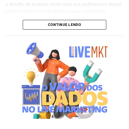
o desafio de acelerar ainda mais sua performance digital.
Nosso trabalho será focado em gerar visibilidade,
engajamento e conversões, conectando a marca a novas
CONTINUE LENDO
audiências e sustentando sua expansão internacional”,
afirma Henrique Troitinho, CEO da Score Media.
O projeto contempla desde a otimização de campanhas
de mídia paga para maior eficiência em investimento até
o fortalecimento da presença orgânica da marca nos
buscadores e a estruturação de inteligência de negócios
baseada em dados. A proposta é criar um ecossistema
digital robusto que amplifique os diferenciais da Oakberry
e gere impacto direto em seu crescimento global.
Segundo Troitinho, a chegada do novo cliente reforça o
posicionamento da Score Media como parceira de
negócios estratégicos para marcas líderes em seus
setores. “Nosso objetivo é potencializar a presença digital
da Oakberry e transformar dados em decisões