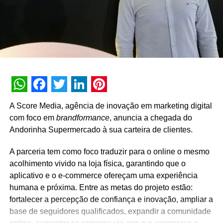
200 atletas de diversas modalidades. Atualmente, a
marca possui 54 propriedades esportivas, entre elas
contratos com o NBB, a Confederação Brasileira de
Futebol de Salão (CBFS), e as principais federações de
futebol, futsal, vôlei e basquete do Brasil.
Roberto Estefano, que atualmente é presidente do
WhatsApp
Facebook
Twitter
LinkedIn
Pinterest
A Score Media, agência de inovação em marketing digital
Conselho de Administração da Cambuci S.A., detentora
com foco em
brandformance
, anuncia a chegada do
da Penalty, será um dos protagonistas da ação
Andorinha Supermercado à sua carteira de clientes.
comemorativa. Por meio de vídeos-depoimento, o criador
da marca irá relembrar a trajetória da fabricante ao longo
A parceria tem como foco traduzir para o online o mesmo
do período.
acolhimento vivido na loja física, garantindo que o
aplicativo e o e-commerce ofereçam uma experiência
humana e próxima. Entre as metas do projeto estão:
fortalecer a percepção de confiança e inovação, ampliar a
base de seguidores qualificados, expandir a comunidade