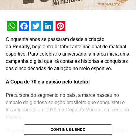
WhatsApp
Facebook
Twitter
LinkedIn
Pinterest
Cinquenta anos se passaram desde a criação
da
Penalty
, hoje a maior fabricante nacional de material
esportivo. Para celebrar o aniversário, a marca inicia uma
campanha digital que irá contar as histórias e conquistas
das cinco décadas de atuação no meio esportivo.
A Copa de 70 e a paixão pelo futebol
Precursora do segmento no país, a marca nasceu no
embalo da gloriosa seleção brasileira que conquistou o
tricampeonato em 1970, na Copa do Mundo com sede no
México.
CONTINUE LENDO
“A conquista do tri deu um estímulo grande para a prática