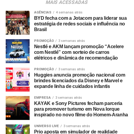
MAIS ACESSADAS
estratégicas que sustentem sua expansão no Brasil e no
exterior”, completa.
AGÊNCIAS
4 semanas atrás
BYD fecha com a Jotacom para liderar sua
estratégia de redes sociais e influência no
Brasil
PROMOÇÃO
3 semanas atrás
Nestlé e AKM lançam promoção “Acelere
com Nestlé” com sorteio de carros
elétricos e dinâmica de recomendação
PROMOÇÃO
3 semanas atrás
Huggies anuncia promoção nacional com
brindes licenciados da Disney e Marvel e
expande linha de cuidados infantis
EMPRESA
3 semanas atrás
KAYAK e Sony Pictures fecham parceria
para promover turismo em Nova Iorque
inspirado no novo filme do Homem-Aranha
UNIVERSO LIVE
3 semanas atrás
Prio aposta em simulador de realidade