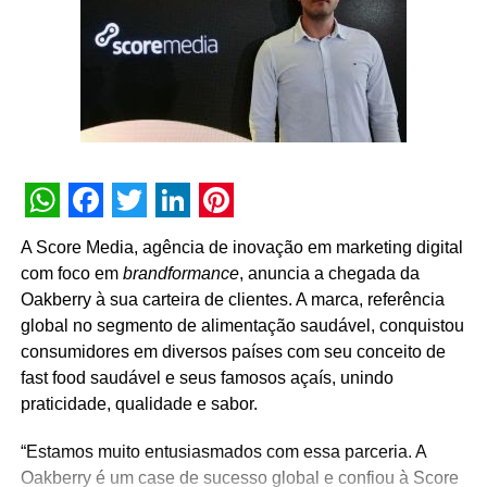
padronização de dados. “Trabalharemos para corrigir
em termos de desempenho e qualidade a prática
GTM, eventos, tags e dashboards, eliminando
esportiva”, afirma Estefano.
inconsistências e garantindo análises mais confiáveis”,
detalha o CEO. Com isso, espera-se otimizar campanhas,
No ar a partir de 2 de julho, a campanha comemorativa
aumentar tráfego no e-commerce e na loja, estimular uso
dos 50 anos da Penalty será 100% digital, com previsão
do aplicativo e oferecer relatórios sólidos para diretoria e
de conteúdo até o mês de dezembro.
conselho.
TÓPICOS RELACIONADOS:
WhatsApp
Facebook
Twitter
LinkedIn
Pinterest
A SEGUIR
A Score Media, agência de inovação em marketing digital
mLabs fecha sociedade com a Stone para
com foco em
brandformance
, anuncia a chegada da
expandir a plataforma de marketing digital
Oakberry à sua carteira de clientes. A marca, referência
NÃO PERCA
global no segmento de alimentação saudável, conquistou
UPromo é novo hub de promoções com
consumidores em diversos países com seu conceito de
vantagens para público e marcas
fast food saudável e seus famosos açaís, unindo
praticidade, qualidade e sabor.
“Estamos muito entusiasmados com essa parceria. A
Oakberry é um case de sucesso global e confiou à Score