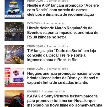
PROMOÇÃO
2 semanas atrás
Nestlé e AKM lançam promoção “Acelere
com Nestlé” com sorteio de carros
elétricos e dinâmica de recomendação
EVENTOS
4 semanas atrás
Ubrafe defende Marco Regulatório de
Eventos e aponta impacto econômico de
R$ 30 bilhões no setor
PROMOÇÃO
4 semanas atrás
TIM lança ação “Dado da Sorte” em loja
conceito da Oscar Freire e sorteia
ingressos para o Rock in Rio
PROMOÇÃO
3 semanas atrás
Huggies anuncia promoção nacional com
brindes licenciados da Disney e Marvel e
expande linha de cuidados infantis
EMPRESA
3 semanas atrás
KAYAK e Sony Pictures fecham parceria
para promover turismo em Nova Iorque
inspirado no novo filme do Homem-Aranha