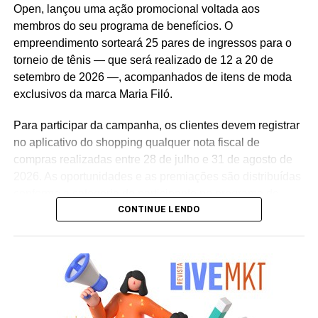
Open, lançou uma ação promocional voltada aos
precisava reforçar os atributos da marca, gerar conversa e
membros do seu programa de benefícios. O
manter o Café Evolutto presente na rotina das pessoas. A
empreendimento sorteará 25 pares de ingressos para o
combinação entre mecânica simples, premiações
torneio de tênis — que será realizado de 12 a 20 de
atrativas, comunicação integrada e a chegada do Edu
setembro de 2026 —, acompanhados de itens de moda
Guedes nos permite manter a marca presente na rotina
exclusivos da marca Maria Filó.
do consumidor durante todo o período da campanha”,
conclui Hugo Furlan, coordenador de marketing da
Para participar da campanha, os clientes devem registrar
Cooxupé.
no aplicativo do shopping qualquer nota fiscal de
compras realizadas entre 28 de julho e 31 de agosto de
2026. As oportunidades e as premiações são distribuídas
conforme a categoria do participante no programa de
CONTINUE LENDO
relacionamento.
A apuração dos contemplados será realizada no dia 10
de setembro de 2026. Após a divulgação do resultado
oficial, os vencedores terão até o dia 16 de setembro para
realizar a retirada presencial dos ingressos e brindes no
espaço Villa Atende, localizado no piso G1 do shopping.