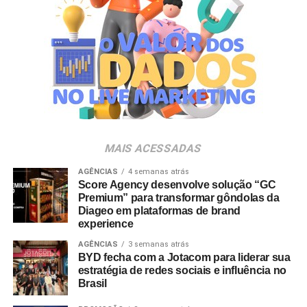
“O SP Open é um torneio muito relevante para a cidade e
para essa região. Como estamos no evento de forma tão
profunda, nada mais justo do que proporcionar essa
experiência para alguns dos nossos clientes fiéis”,
destaca Aline Ivanov, gerente de marketing do Shopping
Villa Lobos.
Para ingressar no programa e participar do sorteio, os
consumidores devem baixar o aplicativo oficial do
MAIS ACESSADAS
Shopping Villa Lobos, efetuar o cadastro e enviar
comprovantes fiscais de qualquer valor. O regulamento
AGÊNCIAS
4 semanas atrás
Score Agency desenvolve solução “GC
completo está disponível no site do empreendimento.
Premium” para transformar gôndolas da
Diageo em plataformas de brand
experience
AGÊNCIAS
3 semanas atrás
BYD fecha com a Jotacom para liderar sua
estratégia de redes sociais e influência no
Brasil