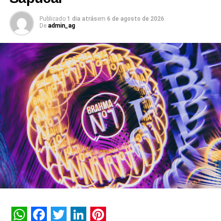
Um dos pilares do novo ecossistema é a b.ia, assistente
Publicado
1 dia atrás
em
6 de agosto de 2026
De
admin_ag
de inteligência artificial do banco que atinge o marco de
dez anos de operação em setembro de 2026. Com
capacidade transacional e conversacional, a plataforma
soma mais de 3 bilhões de interações históricas. No
primeiro semestre de 2026, a assistente registrou 74
milhões de interações, alcançando uma taxa de retenção
interna de 90% e índice de resolutividade de 87% nos
atendimentos.
Além da b.ia, o Meu Bradesco engloba ferramentas como
o E-agro — plataforma digital direcionada a produtores
rurais — e sistemas de recomendação de investimentos
suportados por
GenAI
(Inteligência Artificial Generativa),
que fornecem assessoria financeira automatizada e
customizada.
A estratégia de divulgação da campanha engloba