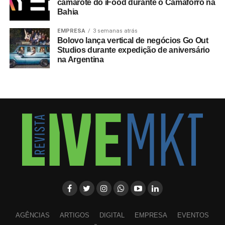
camarote do iFood durante o Camaforró na
Bahia
EMPRESA
3 semanas atrás
Bolovo lança vertical de negócios Go Out
Studios durante expedição de aniversário
na Argentina
AGÊNCIAS
ARTIGOS
DIGITAL
EMPRESA
EVENTOS