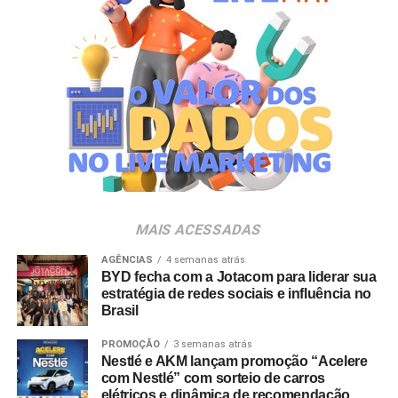
de negócios e marketing da Holding Clube e gestor do
Clube Nº1.
A produção do evento é assinada pela agência Banco_
em parceria com a Storymakers e a Cross Networking,
empresas pertencentes ao ecossistema da Holding
Clube. O projeto criativo mantém a assinatura “Brasil na
Veia”, conceito focado na valorização da cultura nacional,
da música e da hospitalidade carioca.
Os convites individuais já estão disponíveis para compra
MAIS ACESSADAS
no canal oficial da Ticketmaster, com lote inicial a partir
de R$ 3.950,00. As demais atualizações e atrações do
AGÊNCIAS
4 semanas atrás
BYD fecha com a Jotacom para liderar sua
evento serão divulgadas nos canais oficiais do camarote
estratégia de redes sociais e influência no
nos próximos meses.
Brasil
PROMOÇÃO
3 semanas atrás
Nestlé e AKM lançam promoção “Acelere
com Nestlé” com sorteio de carros
elétricos e dinâmica de recomendação