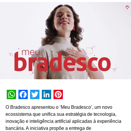
Apesar do grande potencial, a fundadora do Outdoor
Social, Emília Rabello, deixa o alerta: “O número de
empresas e marcas que anunciam e disponibilizam seus
produtos nas comunidades, pode ser muito maior. A
periferia e a favela são lugares de oportunidades incríveis
para aumentar o awareness das marcas e
consequentemente seus resultados comerciais. Os
moradores esperam encontrar nas suas proximidades
produtos e serviços de qualidade e pagam por isso,
entretanto, é necessário que eles conheçam as opções”.
Outro levantamento feito pelo Outdoor Social e que
reforça esse posicionamento mostrou que os públicos C,
D e E, presentes em grande parte da periferia,
WhatsApp
Facebook
Twitter
LinkedIn
Pinterest
representam 75% da população do país e têm potencial
O Bradesco apresentou o ‘Meu Bradesco’, um novo
de consumo de R$ 9,9 bilhões/ano.
ecossistema que unifica sua estratégia de tecnologia,
inovação e inteligência artificial aplicadas à experiência
As pesquisas Brand Lift lançadas oferecidas aos
bancária. A iniciativa propõe a entrega de