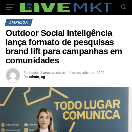
EMPRESA
Outdoor Social Inteligência
lança formato de pesquisas
brand lift para campanhas em
comunidades
Publicado
4 anos atrás
em
11 de outubro de 2022
De
admin_ag