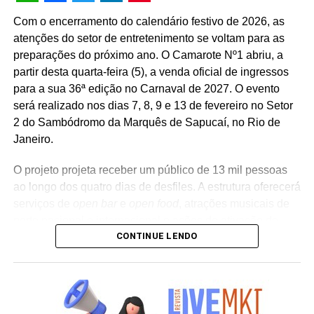
WhatsApp
Facebook
Twitter
LinkedIn
Pinterest
veiculação em canais de TV fechada, mídias digitais,
Com o encerramento do calendário festivo de 2026, as
peças de
Out of Home
(OOH) e ações com
atenções do setor de entretenimento se voltam para as
influenciadores digitais, reforçando o posicionamento do
preparações do próximo ano. O Camarote Nº1 abriu, a
banco na transformação digital do setor financeiro.
partir desta quarta-feira (5), a venda oficial de ingressos
para a sua 36ª edição no Carnaval de 2027. O evento
será realizado nos dias 7, 8, 9 e 13 de fevereiro no Setor
2 do Sambódromo da Marquês de Sapucaí, no Rio de
Janeiro.
O projeto projeta receber um público de 13 mil pessoas
ao longo dos quatro dias de desfiles. A estrutura oferecerá
serviços de
open bar
e
open food
, atrações musicais de
porte nacional e internacional e ações de ativação de
CONTINUE LENDO
marcas parceiras. “O Camarote Nº1 é um projeto que faz
parte da história do Carnaval carioca. Temos investido
anualmente em mudanças para melhorar, ainda mais,
uma experiência personalizada que nasce do
lifestyle
da
cidade maravilhosa”, destaca Marcio Esher, sócio, diretor