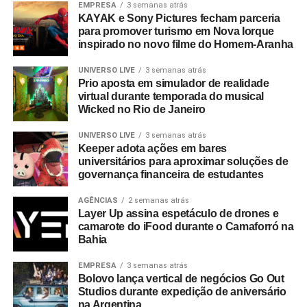
EMPRESA
3 semanas atrás
KAYAK e Sony Pictures fecham parceria
para promover turismo em Nova Iorque
inspirado no novo filme do Homem-Aranha
UNIVERSO LIVE
3 semanas atrás
Prio aposta em simulador de realidade
virtual durante temporada do musical
Wicked no Rio de Janeiro
UNIVERSO LIVE
3 semanas atrás
Keeper adota ações em bares
universitários para aproximar soluções de
governança financeira de estudantes
AGÊNCIAS
2 semanas atrás
Layer Up assina espetáculo de drones e
camarote do iFood durante o Camaforró na
Bahia
EMPRESA
3 semanas atrás
Bolovo lança vertical de negócios Go Out
Studios durante expedição de aniversário
na Argentina