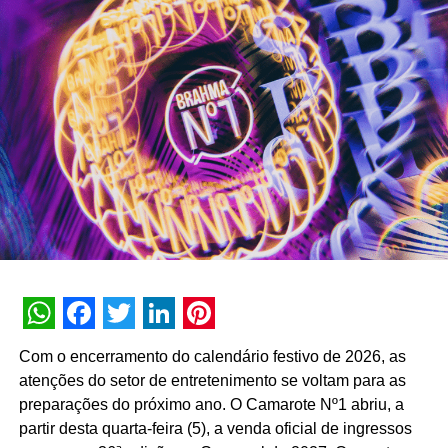
soma mais de 3 bilhões de interações históricas. No
primeiro semestre de 2026, a assistente registrou 74
milhões de interações, alcançando uma taxa de retenção
interna de 90% e índice de resolutividade de 87% nos
atendimentos.
Além da b.ia, o Meu Bradesco engloba ferramentas como
o E-agro — plataforma digital direcionada a produtores
rurais — e sistemas de recomendação de investimentos
suportados por
GenAI
(Inteligência Artificial Generativa),
que fornecem assessoria financeira automatizada e
customizada.
A estratégia de divulgação da campanha engloba
WhatsApp
Facebook
Twitter
LinkedIn
Pinterest
veiculação em canais de TV fechada, mídias digitais,
Com o encerramento do calendário festivo de 2026, as
peças de
Out of Home
(OOH) e ações com
atenções do setor de entretenimento se voltam para as
influenciadores digitais, reforçando o posicionamento do
preparações do próximo ano. O Camarote Nº1 abriu, a
banco na transformação digital do setor financeiro.
partir desta quarta-feira (5), a venda oficial de ingressos