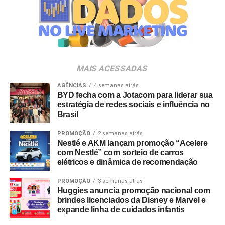
empresas pertencentes ao ecossistema da Holding
Clube. O projeto criativo mantém a assinatura “Brasil na
Veia”, conceito focado na valorização da cultura nacional,
da música e da hospitalidade carioca.
Os convites individuais já estão disponíveis para compra
MAIS ACESSADAS
no canal oficial da Ticketmaster, com lote inicial a partir
de R$ 3.950,00. As demais atualizações e atrações do
AGÊNCIAS
4 semanas atrás
BYD fecha com a Jotacom para liderar sua
evento serão divulgadas nos canais oficiais do camarote
estratégia de redes sociais e influência no
nos próximos meses.
Brasil
PROMOÇÃO
2 semanas atrás
Nestlé e AKM lançam promoção “Acelere
com Nestlé” com sorteio de carros
elétricos e dinâmica de recomendação
PROMOÇÃO
3 semanas atrás
Huggies anuncia promoção nacional com
brindes licenciados da Disney e Marvel e
expande linha de cuidados infantis