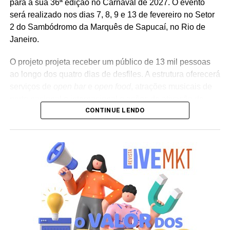
para a sua 36ª edição no Carnaval de 2027. O evento
será realizado nos dias 7, 8, 9 e 13 de fevereiro no Setor
2 do Sambódromo da Marquês de Sapucaí, no Rio de
Janeiro.
O projeto projeta receber um público de 13 mil pessoas
ao longo dos quatro dias de desfiles. A estrutura oferecerá
serviços de
open bar
e
open food
, atrações musicais de
porte nacional e internacional e ações de ativação de
CONTINUE LENDO
marcas parceiras. “O Camarote Nº1 é um projeto que faz
parte da história do Carnaval carioca. Temos investido
anualmente em mudanças para melhorar, ainda mais,
uma experiência personalizada que nasce do
lifestyle
da
cidade maravilhosa”, destaca Marcio Esher, sócio, diretor
de negócios e marketing da Holding Clube e gestor do
Clube Nº1.
A produção do evento é assinada pela agência Banco_
em parceria com a Storymakers e a Cross Networking,