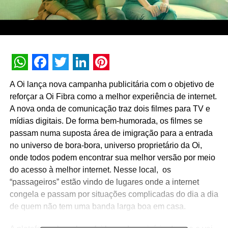
WhatsApp
Facebook
Twitter
LinkedIn
Pinterest
A Oi lança nova campanha publicitária com o objetivo de
reforçar a Oi Fibra como a melhor experiência de internet.
A nova onda de comunicação traz dois filmes para TV e
mídias digitais. De forma bem-humorada, os filmes se
passam numa suposta área de imigração para a entrada
no universo de bora-bora, universo proprietário da Oi,
onde todos podem encontrar sua melhor versão por meio
do acesso à melhor internet. Nesse local, os
“passageiros” estão vindo de lugares onde a internet
congela e passam por situações complicadas do dia a dia
de quem não tem uma banda larga boa em casa.