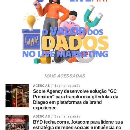
novo momento de interação com a marca, adicionando
um elemento de surpresa que torna cada visita ao Bob’s
ainda mais divertida”, aponta Renata Brigatti Lange,
diretora de marketing do Bob’s.
A campanha possui abrangência nacional e estará
disponível por tempo limitado em todos os restaurantes
da rede até 31 de agosto de 2026, ou enquanto durarem
os estoques nas unidades.
MAIS ACESSADAS
AGÊNCIAS
4 semanas atrás
Score Agency desenvolve solução “GC
Premium” para transformar gôndolas da
Diageo em plataformas de brand
experience
AGÊNCIAS
3 semanas atrás
BYD fecha com a Jotacom para liderar sua
estratégia de redes sociais e influência no