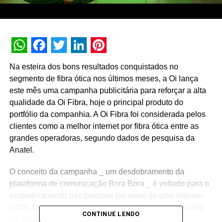
WhatsApp
Facebook
Twitter
LinkedIn
Pinterest
Na esteira dos bons resultados conquistados no
segmento de fibra ótica nos últimos meses, a Oi lança
este mês uma campanha publicitária para reforçar a alta
qualidade da Oi Fibra, hoje o principal produto do
portfólio da companhia. A Oi Fibra foi considerada pelos
clientes como a melhor internet por fibra ótica entre as
grandes operadoras, segundo dados de pesquisa da
Anatel.
O conceito da campanha _ um desdobramento da
plataforma de comunicação Bora Bora _ é voltado para o
empoderamento das pessoas por meio de uma internet
100% fibra, que garante mais estabilidade e velocidade
CONTINUE LENDO
na conexão. As peças publicitárias, que serão