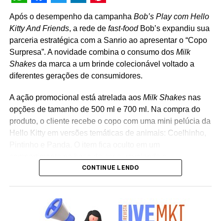
WhatsApp
Facebook
Twitter
LinkedIn
Pinterest
Após o desempenho da campanha
Bob’s Play com Hello
Kitty And Friends
, a rede de
fast-food
Bob’s expandiu sua
parceria estratégica com a Sanrio ao apresentar o “Copo
Surpresa”. A novidade combina o consumo dos
Milk
Shakes
da marca a um brinde colecionável voltado a
diferentes gerações de consumidores.
A ação promocional está atrelada aos
Milk Shakes
nas
opções de tamanho de 500 ml e 700 ml. Na compra do
produto, o cliente recebe o copo com uma mini pelúcia da
Hello Kitty em versões temáticas de animais: Coelhinho,
Pintinho e Panda. O item fica oculto em um
compartimento na base do copo, revelando o
CONTINUE LENDO
personagem surpresa apenas no momento da abertura
da embalagem. “A receptividade do público à campanha
mostrou a força que Hello Kitty and Friends têm na
criação de experiências afetivas para diferentes
gerações. Com o Copo Surpresa, queremos trazer um