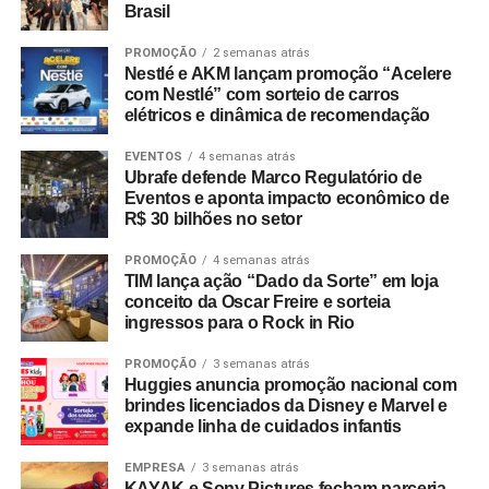
Brasil
PROMOÇÃO
2 semanas atrás
Nestlé e AKM lançam promoção “Acelere
com Nestlé” com sorteio de carros
elétricos e dinâmica de recomendação
EVENTOS
4 semanas atrás
Ubrafe defende Marco Regulatório de
Eventos e aponta impacto econômico de
R$ 30 bilhões no setor
PROMOÇÃO
4 semanas atrás
TIM lança ação “Dado da Sorte” em loja
conceito da Oscar Freire e sorteia
ingressos para o Rock in Rio
PROMOÇÃO
3 semanas atrás
Huggies anuncia promoção nacional com
brindes licenciados da Disney e Marvel e
expande linha de cuidados infantis
EMPRESA
3 semanas atrás
KAYAK e Sony Pictures fecham parceria