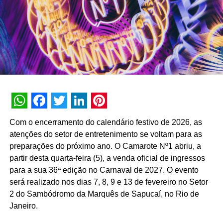
A campanha também contará com uma ação de conteúdo
nas redes da Oi, que tem como objetivo esclarecer aos
consumidores sobre os diferentes tipos de serviço de
internet disponíveis no mercado e reforçar os atributos da
fibra de verdade da operadora. No youtube, creators de
canais tecnológicos como TecMundo, Max Dicas e Canal
JMS responderão grandes dúvidas sobre internet, fibra e
conexão. Entre as perguntas, questões como “Sua fibra é
WhatsApp
Facebook
Twitter
LinkedIn
Pinterest
de verdade?”, “A conexão wi-fi compromete a
Com o encerramento do calendário festivo de 2026, as
velocidade?” “Qual a diferença de um cabo de cobre ou
atenções do setor de entretenimento se voltam para as
de fibra?”. Além disso, a youtuber funBABE, que acaba
preparações do próximo ano. O Camarote Nº1 abriu, a
de ser mãe, vai dar dicas de como a internet pode ser
partir desta quarta-feira (5), a venda oficial de ingressos
uma aliada da maternidade hoje em dia. No Instagram, o
para a sua 36ª edição no Carnaval de 2027. O evento
cantor Áureo Deni, que tem 1 milhão de seguidores,
será realizado nos dias 7, 8, 9 e 13 de fevereiro no Setor
compôs uma música para Bora Bora. Ele faz parte do
2 do Sambódromo da Marquês de Sapucaí, no Rio de
“Mete um reels”, projeto que conecta marcas com
Janeiro.
criadores de conteúdo.