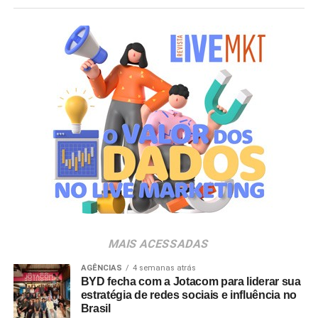
Esse é o ponto central da evolução do marketing: ele
relevância.
deixou de atuar somente na comunicação e passou a
impactar diretamente a eficiência operacional, a
Participei da trajetória de um desses casos, uma história
experiência e o crescimento.
que ajuda a entender como o sucesso é construído ao
longo do tempo.’
Sob esta lógica, marketing e operação começam a se
fundir e, especialmente em tecnologia, isso é decisivo.
Quando surgiu, há 16 anos, o Expert XP reunia cerca de
Empresas precisam explicar soluções complexas,
300 participantes. Era um encontro pequeno para os
traduzir inovação em valor tangível e reduzir a distância
padrões atuais, mas carregava uma característica que
entre capacidade técnica e geração de negócios.
acabaria se tornando decisiva: a capacidade de reunir
pessoas interessadas não apenas em discutir o presente,
Nesse sentido, o marketing ganha espaço nas decisões
mas em entender para onde o mercado caminhava.
estratégicas das organizações, participando da definição
de negócio, gestão de reputação, análise de riscos e
O curioso é que, naquele momento, boa parte das
aconselhamento ao CEO. A transformação é natural.
referências ainda vinha de fora. As grandes tendências
MAIS ACESSADAS
Porque reputação, posicionamento, confiança e geração
eram observadas em eventos internacionais,
de demanda passaram a fazer parte da mesma equação
AGÊNCIAS
4 semanas atrás
especialmente nos Estados Unidos e na Europa. O Brasil
BYD fecha com a Jotacom para liderar sua
de crescimento.
ocupava mais a posição de espectador do que de
estratégia de redes sociais e influência no
Brasil
protagonista dessas conversas.
E, em tecnologia, os produtos são complexos, as