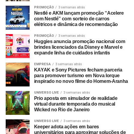
jornadas são longas e a diferenciação técnica sozinha
PROMOÇÃO
3 semanas atrás
Mas, aos poucos, isso começou a mudar.
Nestlé e AKM lançam promoção “Acelere
não sustenta crescimento. Por isso, o marketing se tornou
com Nestlé” com sorteio de carros
um mecanismo de aceleração de receita, eficiência
O crescimento do mercado de investimentos, a evolução
elétricos e dinâmica de recomendação
operacional e geração de valor. Quem ainda não
do perfil do investidor brasileiro e a própria maturidade do
entendeu isso talvez não esteja fazendo marketing, mas,
PROMOÇÃO
3 semanas atrás
ecossistema financeiro fizeram surgir algo raro: um
Huggies anuncia promoção nacional com
sim, apenas propaganda.
evento capaz de atrair atenção não apenas do público
brindes licenciados da Disney e Marvel e
local, mas também de lideranças globais. Em poucos
expande linha de cuidados infantis
*Vinicius Maritan – Diretor de marketing da Foursys,
anos, aquela iniciativa se transformaria no maior festival
consultoria de tecnologia e negócio.
EMPRESA
3 semanas atrás
de investimentos do mundo.
KAYAK e Sony Pictures fecham parceria
para promover turismo em Nova Iorque
Hoje, o evento reúne cerca de 50 mil participantes, mais
inspirado no novo filme do Homem-Aranha
de 200 patrocinadores e 350 palestrantes distribuídos em
mais de 120 horas de conteúdo. Mas o impacto desse
UNIVERSO LIVE
3 semanas atrás
Prio aposta em simulador de realidade
evento não está apenas nos números. Está em promover
virtual durante temporada do musical
debates que frequentemente antecipam movimentos do
Wicked no Rio de Janeiro
mercado.
UNIVERSO LIVE
3 semanas atrás
Keeper adota ações em bares
E talvez seja justamente aí que esteja a resposta para a
universitários para aproximar soluções de