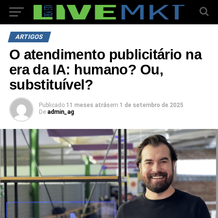
ARTIGOS
O atendimento publicitário na
era da IA: humano? Ou,
substituível?
Publicado
11 meses atrás
em
1 de setembro de 2025
De
admin_ag