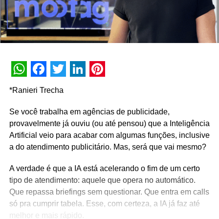
WhatsApp
Facebook
Twitter
LinkedIn
Pinterest
*Ranieri Trecha
Se você trabalha em agências de publicidade,
provavelmente já ouviu (ou até pensou) que a Inteligência
Artificial veio para acabar com algumas funções, inclusive
a do atendimento publicitário. Mas, será que vai mesmo?
A verdade é que a IA está acelerando o fim de um certo
tipo de atendimento: aquele que opera no automático.
Que repassa briefings sem questionar. Que entra em calls
só pra cumprir tabela. Esse, com certeza, a IA já faz até
melhor e mais rápido.