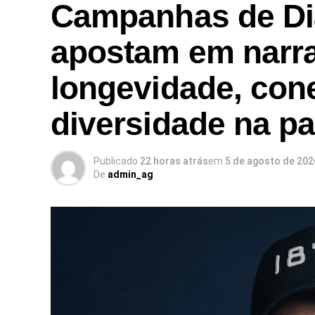
Campanhas de Di
apostam em narra
longevidade, con
diversidade na p
Publicado
22 horas atrás
em
5 de agosto de 202
De
admin_ag