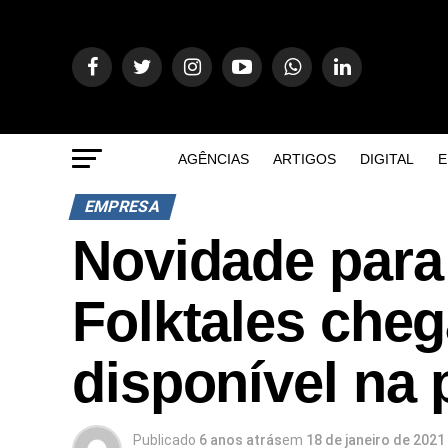
AGÊNCIAS
ARTIGOS
DIGITAL
E
EMPRESA
Novidade para 
Folktales chega
disponível na 
Publicado
6 anos atrás
em
18 de janeiro de 2021