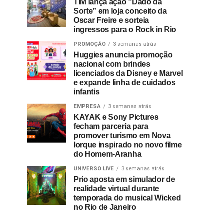
TIM lança ação “Dado da
Sorte” em loja conceito da
Oscar Freire e sorteia
ingressos para o Rock in Rio
PROMOÇÃO
3 semanas atrás
Huggies anuncia promoção
nacional com brindes
licenciados da Disney e Marvel
e expande linha de cuidados
infantis
EMPRESA
3 semanas atrás
KAYAK e Sony Pictures
fecham parceria para
promover turismo em Nova
Iorque inspirado no novo filme
do Homem-Aranha
UNIVERSO LIVE
3 semanas atrás
Prio aposta em simulador de
realidade virtual durante
temporada do musical Wicked
no Rio de Janeiro