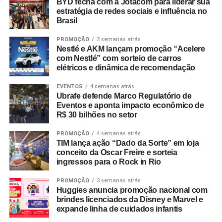
BYD fecha com a Jotacom para liderar sua
estratégia de redes sociais e influência no
Brasil
PROMOÇÃO
2 semanas atrás
Nestlé e AKM lançam promoção “Acelere
com Nestlé” com sorteio de carros
elétricos e dinâmica de recomendação
EVENTOS
4 semanas atrás
Ubrafe defende Marco Regulatório de
Eventos e aponta impacto econômico de
R$ 30 bilhões no setor
PROMOÇÃO
4 semanas atrás
TIM lança ação “Dado da Sorte” em loja
conceito da Oscar Freire e sorteia
ingressos para o Rock in Rio
PROMOÇÃO
3 semanas atrás
Huggies anuncia promoção nacional com
brindes licenciados da Disney e Marvel e
expande linha de cuidados infantis