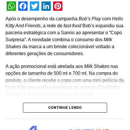
WhatsApp
Facebook
Twitter
LinkedIn
Pinterest
Após o desempenho da campanha
Bob’s Play com Hello
Kitty And Friends
, a rede de
fast-food
Bob’s expandiu sua
parceria estratégica com a Sanrio ao apresentar o “Copo
Surpresa”. A novidade combina o consumo dos
Milk
Shakes
da marca a um brinde colecionável voltado a
diferentes gerações de consumidores.
A ação promocional está atrelada aos
Milk Shakes
nas
opções de tamanho de 500 ml e 700 ml. Na compra do
produto, o cliente recebe o copo com uma mini pelúcia da
Hello Kitty em versões temáticas de animais: Coelhinho,
Pintinho e Panda. O item fica oculto em um
compartimento na base do copo, revelando o
CONTINUE LENDO
personagem surpresa apenas no momento da abertura
da embalagem. “A receptividade do público à campanha
mostrou a força que Hello Kitty and Friends têm na
criação de experiências afetivas para diferentes