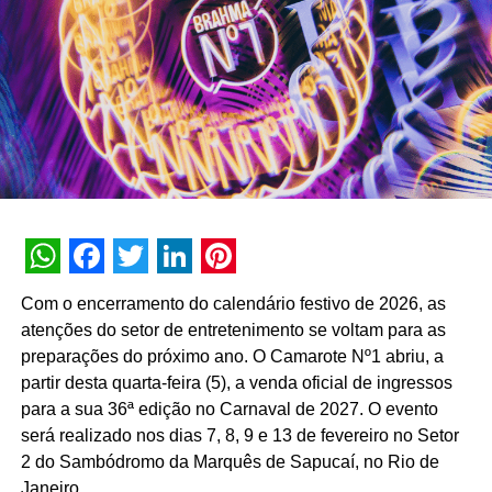
encantar os jornalistas e chegar à Cannes”, diz Belmonte.
Programa de Parcerias Netshow.me
Referência em soluções de distribuição de vídeos e
conteúdos digitais, a Netshow.me percebeu que poderia
oferecer ainda mais valor aos seus clientes. Afinal, existe
demanda para a sua tecnologia e todas as possibilidades
para explorá-la. Atenta às oportunidades do mercado, a
empresa criou seu Programa de Parcerias.
“Somos uma empresa de tecnologia e oferecemos
WhatsApp
Facebook
Twitter
LinkedIn
Pinterest
Com o encerramento do calendário festivo de 2026, as
soluções de ponta para complementar a entrega dos
atenções do setor de entretenimento se voltam para as
nossos parceiros de mercado, principalmente agências
preparações do próximo ano. O Camarote Nº1 abriu, a
de publicidade, agências de conteúdo, produtoras e
partir desta quarta-feira (5), a venda oficial de ingressos
empresas de inovação”, explica o Account Manager,
para a sua 36ª edição no Carnaval de 2027. O evento
Victor Novais.
será realizado nos dias 7, 8, 9 e 13 de fevereiro no Setor
Dentro dessa estratégia de canais parceiros – como foi
2 do Sambódromo da Marquês de Sapucaí, no Rio de
no caso da campanha Salla 32 junto à Agência África –
Janeiro.