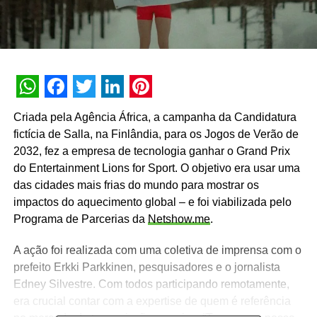
WhatsApp
Facebook
Twitter
LinkedIn
Pinterest
Criada pela Agência África, a campanha da Candidatura
fictícia de Salla, na Finlândia, para os Jogos de Verão de
2032, fez a empresa de tecnologia ganhar o Grand Prix
do Entertainment Lions for Sport. O objetivo era usar uma
das cidades mais frias do mundo para mostrar os
impactos do aquecimento global – e foi viabilizada pelo
Programa de Parcerias da
Netshow.me
.
A ação foi realizada com uma coletiva de imprensa com o
prefeito Erkki Parkkinen, pesquisadores e o jornalista
Edney Silvestre. Com todos participando remotamente,
era crucial contar com a expertise de quem é referência