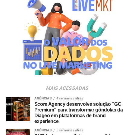
gerações. Com o Copo Surpresa, queremos trazer um
novo momento de interação com a marca, adicionando
um elemento de surpresa que torna cada visita ao Bob’s
ainda mais divertida”, aponta Renata Brigatti Lange,
diretora de marketing do Bob’s.
A campanha possui abrangência nacional e estará
disponível por tempo limitado em todos os restaurantes
da rede até 31 de agosto de 2026, ou enquanto durarem
os estoques nas unidades.
MAIS ACESSADAS
AGÊNCIAS
4 semanas atrás
Score Agency desenvolve solução “GC
Premium” para transformar gôndolas da
Diageo em plataformas de brand
experience
AGÊNCIAS
3 semanas atrás