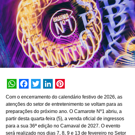
primeiro semestre de 2026, a assistente registrou 74
milhões de interações, alcançando uma taxa de retenção
interna de 90% e índice de resolutividade de 87% nos
atendimentos.
Além da b.ia, o Meu Bradesco engloba ferramentas como
o E-agro — plataforma digital direcionada a produtores
rurais — e sistemas de recomendação de investimentos
suportados por
GenAI
(Inteligência Artificial Generativa),
que fornecem assessoria financeira automatizada e
customizada.
A estratégia de divulgação da campanha engloba
WhatsApp
Facebook
Twitter
LinkedIn
Pinterest
veiculação em canais de TV fechada, mídias digitais,
Com o encerramento do calendário festivo de 2026, as
peças de
Out of Home
(OOH) e ações com
atenções do setor de entretenimento se voltam para as
influenciadores digitais, reforçando o posicionamento do
preparações do próximo ano. O Camarote Nº1 abriu, a
banco na transformação digital do setor financeiro.
partir desta quarta-feira (5), a venda oficial de ingressos
para a sua 36ª edição no Carnaval de 2027. O evento
será realizado nos dias 7, 8, 9 e 13 de fevereiro no Setor