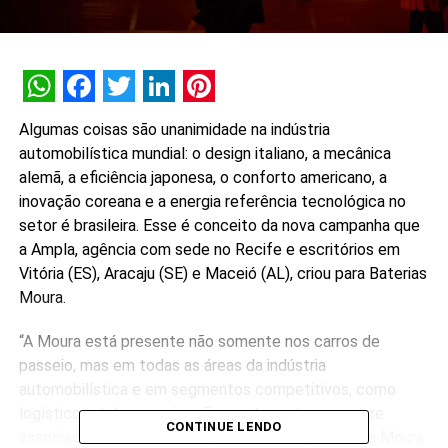
WhatsApp
Facebook
Twitter
LinkedIn
Pinterest
Algumas coisas são unanimidade na indústria
automobilística mundial: o design italiano, a mecânica
alemã, a eficiência japonesa, o conforto americano, a
inovação coreana e a energia referência tecnológica no
setor é brasileira. Esse é conceito da nova campanha que
a Ampla, agência com sede no Recife e escritórios em
Vitória (ES), Aracaju (SE) e Maceió (AL), criou para Baterias
Moura.
“A Moura está presente não somente nos carros de
passeio, mas em todas as áreas da indústria
automobilística e em segmentos competitivos, como
logístico e telecomunicações, entre outros, sempre
CONTINUE LENDO
associada a novas tecnologias para energia. Hoje, a Moura