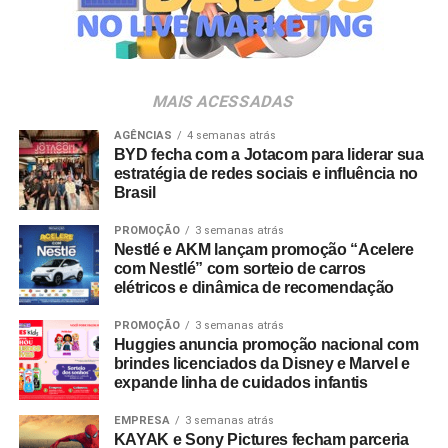
Veia”, conceito focado na valorização da cultura nacional,
da música e da hospitalidade carioca.
Os convites individuais já estão disponíveis para compra
MAIS ACESSADAS
no canal oficial da Ticketmaster, com lote inicial a partir
de R$ 3.950,00. As demais atualizações e atrações do
AGÊNCIAS
4 semanas atrás
BYD fecha com a Jotacom para liderar sua
evento serão divulgadas nos canais oficiais do camarote
estratégia de redes sociais e influência no
nos próximos meses.
Brasil
PROMOÇÃO
3 semanas atrás
Nestlé e AKM lançam promoção “Acelere
com Nestlé” com sorteio de carros
elétricos e dinâmica de recomendação
PROMOÇÃO
3 semanas atrás
Huggies anuncia promoção nacional com
brindes licenciados da Disney e Marvel e
expande linha de cuidados infantis
EMPRESA
3 semanas atrás
KAYAK e Sony Pictures fecham parceria