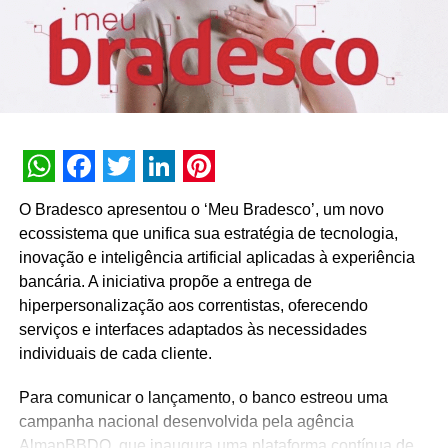
sabemos é que a energia por trás será a da Moura. Somos
incansáveis na busca por melhorias continuas, por isso
olhamos sempre a frente”, resume a diretora de Marketing
& Produto e Comunicação Institucional da Moura, Andrea
Lyra.
Com produção da Fantástica Filmes + Vfx e exibição
nacional, o filme será veiculado em TV aberta, TV por
WhatsApp
Facebook
Twitter
LinkedIn
Pinterest
assinatura, internet e nas redes sociais da Moura. Também
O Bradesco apresentou o ‘Meu Bradesco’, um novo
foram criadas peças para pontos de venda (PDV).
ecossistema que unifica sua estratégia de tecnologia,
inovação e inteligência artificial aplicadas à experiência
TÓPICOS RELACIONADOS:
DESTAQUE
bancária. A iniciativa propõe a entrega de
A SEGUIR
hiperpersonalização aos correntistas, oferecendo
Bradesco une Jetsons e Flintstones em nova
serviços e interfaces adaptados às necessidades
campanha
individuais de cada cliente.
NÃO PERCA
Huggies celebra o Mês do Abraço com animação
Para comunicar o lançamento, o banco estreou uma
3D inédita
campanha nacional desenvolvida pela agência
AlmapBBDO, que inaugura uma plataforma contínua de