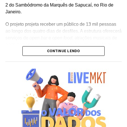
2 do Sambódromo da Marquês de Sapucaí, no Rio de
Janeiro.
O projeto projeta receber um público de 13 mil pessoas
ao longo dos quatro dias de desfiles. A estrutura oferecerá
serviços de
open bar
e
open food
, atrações musicais de
porte nacional e internacional e ações de ativação de
CONTINUE LENDO
marcas parceiras. “O Camarote Nº1 é um projeto que faz
parte da história do Carnaval carioca. Temos investido
anualmente em mudanças para melhorar, ainda mais,
uma experiência personalizada que nasce do
lifestyle
da
cidade maravilhosa”, destaca Marcio Esher, sócio, diretor
de negócios e marketing da Holding Clube e gestor do
Clube Nº1.
A produção do evento é assinada pela agência Banco_
em parceria com a Storymakers e a Cross Networking,
empresas pertencentes ao ecossistema da Holding
Clube. O projeto criativo mantém a assinatura “Brasil na