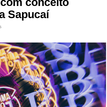
 com conceito
na Sapucaí
6