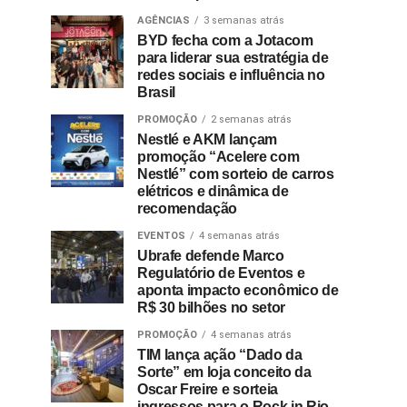
AGÊNCIAS
3 semanas atrás
BYD fecha com a Jotacom
para liderar sua estratégia de
redes sociais e influência no
Brasil
PROMOÇÃO
2 semanas atrás
Nestlé e AKM lançam
promoção “Acelere com
Nestlé” com sorteio de carros
elétricos e dinâmica de
recomendação
EVENTOS
4 semanas atrás
Ubrafe defende Marco
Regulatório de Eventos e
aponta impacto econômico de
R$ 30 bilhões no setor
PROMOÇÃO
4 semanas atrás
TIM lança ação “Dado da
Sorte” em loja conceito da
Oscar Freire e sorteia
ingressos para o Rock in Rio