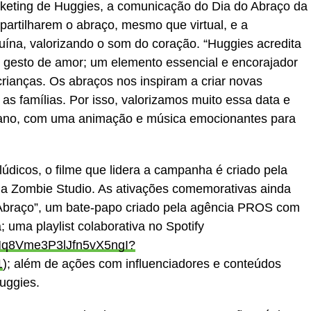
keting de Huggies, a comunicação do Dia do Abraço da
mpartilharem o abraço, mesmo que virtual, e a
ína, valorizando o som do coração. “Huggies acredita
 gesto de amor; um elemento essencial e encorajador
rianças. Os abraços nos inspiram a criar novas
as famílias. Por isso, valorizamos muito essa data e
 ano, com uma animação e música emocionantes para
údicos, o filme que lidera a campanha é criado pela
ela Zombie Studio. As ativações comemorativas ainda
Abraço”, um bate-papo criado pela agência PROS com
; uma playlist colaborativa no Spotify
0NMq8Vme3P3lJfn5vX5ngI?
1
); além de ações com influenciadores e conteúdos
Huggies.