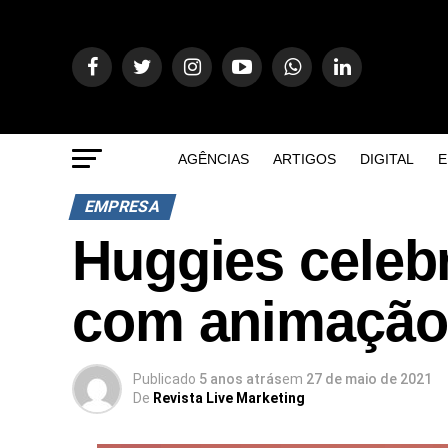
AGÊNCIAS
ARTIGOS
DIGITAL
E
EMPRESA
Huggies celeb
com animação 
Publicado
5 anos atrás
em
27 de maio de 2021
De
Revista Live Marketing