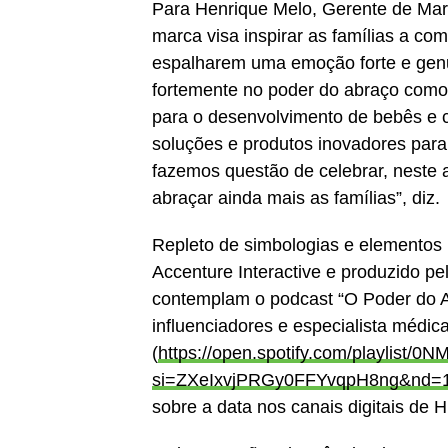
Para Henrique Melo, Gerente de Mar
marca visa inspirar as famílias a co
espalharem uma emoção forte e genu
fortemente no poder do abraço como
para o desenvolvimento de bebês e c
soluções e produtos inovadores para 
fazemos questão de celebrar, neste
abraçar ainda mais as famílias”, diz.
Repleto de simbologias e elementos l
Accenture Interactive e produzido p
contemplam o podcast “O Poder do 
influenciadores e especialista médica
(
https://open.spotify.com/playlist/
si=ZXeIxvjPRGy0FFYvqpH8ng&nd=
sobre a data nos canais digitais de 