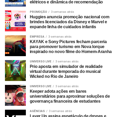
elétricos e dinâmica de recomendação
PROMOÇÃO
3 semanas atrás
Huggies anuncia promoção nacional com
brindes licenciados da Disney e Marvel e
expande linha de cuidados infantis
EMPRESA
3 semanas atrás
KAYAK e Sony Pictures fecham parceria
para promover turismo em Nova Iorque
inspirado no novo filme do Homem-Aranha
UNIVERSO LIVE
3 semanas atrás
Prio aposta em simulador de realidade
virtual durante temporada do musical
Wicked no Rio de Janeiro
UNIVERSO LIVE
3 semanas atrás
Keeper adota ações em bares
universitários para aproximar soluções de
governança financeira de estudantes
AGÊNCIAS
3 semanas atrás
Layer Up assina espetáculo de drones e