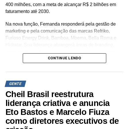
400 milhões, com a meta de alcançar R$ 2 bilhões em
faturamento até 2030.
Na nova função, Fernanda responderá pela gestão de
marketing e pela comunicação das marcas Refriko,
Furioso Energy Drink, Bamboa, Moema, Bella Roma e
Hidratar. Sua liderança abrangerá áreas de
branding
,
posicionamento de mercado, campanhas publicitárias,
CONTINUE LENDO
relacionamento com consumidores e novos projetos de
negócios. “Encontro uma empresa em um momento de
transformação, com marcas que têm enorme potencial de
crescimento e uma agenda bastante consistente para os
GENTE
próximos anos. Quero contribuir para que o marketing
Cheil Brasil reestrutura
esteja cada vez mais conectado ao negócio,
transformando estratégia, criatividade e dados em
liderança criativa e anuncia
resultados e em valor para as marcas”, ressalta Maria
Eto Bastos e Marcelo Fiuza
Fernanda Beneli Vicente.
como diretores executivos de
A executiva possui mais de 20 anos de atuação