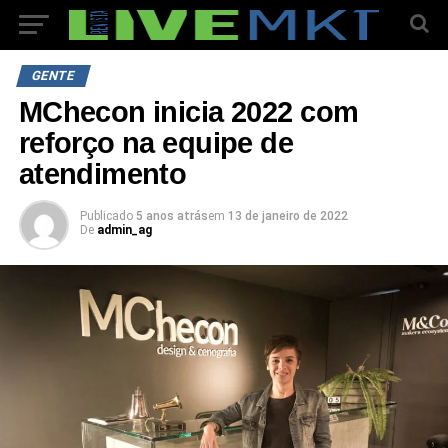
GENTE
MChecon inicia 2022 com
reforço na equipe de
atendimento
Publicado
5 anos atrás
em
13 de janeiro de 2022
De
admin_ag