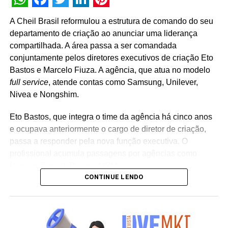
WhatsApp
Facebook
Twitter
LinkedIn
Pinterest
A Cheil Brasil reformulou a estrutura de comando do seu
departamento de criação ao anunciar uma liderança
compartilhada. A área passa a ser comandada
conjuntamente pelos diretores executivos de criação Eto
Bastos e Marcelo Fiuza. A agência, que atua no modelo
full service
, atende contas como Samsung, Unilever,
Nivea e Nongshim.
Eto Bastos, que integra o time da agência há cinco anos
e ocupava anteriormente o cargo de diretor de criação,
passa a responder pela nova função executiva. O
profissional acumula passagens por agências como
Propeg, Sunset, Rapp e MRM.
CONTINUE LENDO
Já Marcelo Fiuza retorna à Cheil Brasil para assumir o
posto de co-líder criativo, após ter integrado a equipe da
casa entre 2023 e 2025. Em sua trajetória corporativa,
Fiuza reúne experiência em operações publicitárias como