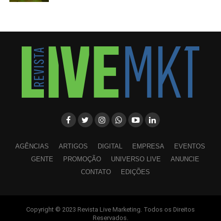
AGÊNCIAS
ARTIGOS
DIGITAL
EMPRESA
EVENTOS
GENTE
PROMOÇÃO
UNIVERSO LIVE
ANUNCIE
CONTATO
EDIÇÕES
Copyright © 2023 Revista Live Marketing. Todos os Direitos
WhatsApp
Facebook
Twitter
LinkedIn
Pinterest
Reservados.