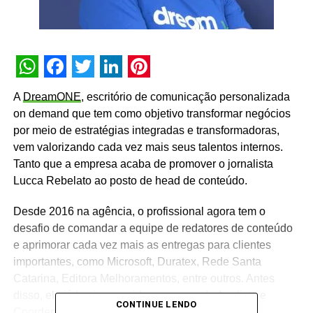
WhatsApp
Facebook
Twitter
LinkedIn
Pinterest
A
DreamONE
, escritório de comunicação personalizada
on demand que tem como objetivo transformar negócios
por meio de estratégias integradas e transformadoras,
vem valorizando cada vez mais seus talentos internos.
Tanto que a empresa acaba de promover o jornalista
Lucca Rebelato ao posto de head de conteúdo.
Desde 2016 na agência, o profissional agora tem o
desafio de comandar a equipe de redatores de conteúdo
e aprimorar cada vez mais as entregas para clientes
importantes, como Microsoft, Duratex, Rede Santa
Catarina, Editora Melhoramentos, entre outros. Antes
disso, ele já havia exercido os cargos de Analista e
CONTINUE LENDO
Coordenador de Mídias Sociais.