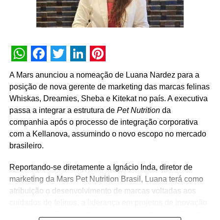
TÓPICOS RELACIONADOS:
DESTAQUE
A SEGUIR
Gupshup anuncia nomeações-chave para a
América Latina
WhatsApp
Facebook
Twitter
LinkedIn
Pinterest
NÃO PERCA
A Mars anunciou a nomeação de Luana Nardez para a
Culligan Brasil anuncia contratação de nova
posição de nova gerente de marketing das marcas felinas
gerente de marketing
Whiskas, Dreamies, Sheba e Kitekat no país. A executiva
passa a integrar a estrutura de
Pet Nutrition
da
companhia após o processo de integração corporativa
com a Kellanova, assumindo o novo escopo no mercado
brasileiro.
Reportando-se diretamente a Ignácio Inda, diretor de
marketing da Mars Pet Nutrition Brasil, Luana terá como
atribuição o desenvolvimento de marcas voltadas aos
cuidados de felinos, a liderança em projetos de inovação
e comunicação, além do fortalecimento da conexão e do