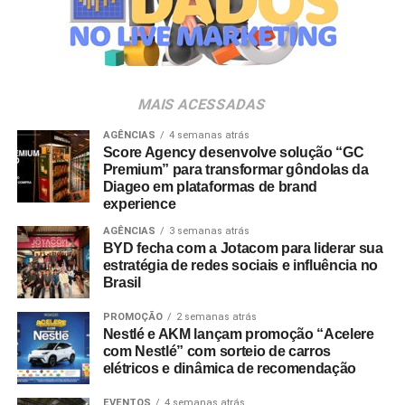
da marca em diferentes canais de distribuição pelo país.
“Com a capacidade de liderar grandes times, Thomas tem
ampla experiência no desenvolvimento de negócios e
gestão. Sua visão estratégica e conhecimento de
mercado contribuirão para acelerar nossa expansão e
MAIS ACESSADAS
fortalecer nossa atuação comercial em todo o Brasil”,
destaca Roberto Saheli,
CEO
da Ourolux.
AGÊNCIAS
4 semanas atrás
Score Agency desenvolve solução “GC
Premium” para transformar gôndolas da
Diageo em plataformas de brand
experience
AGÊNCIAS
3 semanas atrás
BYD fecha com a Jotacom para liderar sua
estratégia de redes sociais e influência no
Brasil
PROMOÇÃO
2 semanas atrás
Nestlé e AKM lançam promoção “Acelere
com Nestlé” com sorteio de carros
elétricos e dinâmica de recomendação
EVENTOS
4 semanas atrás