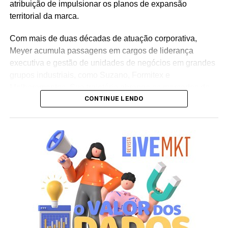
atribuição de impulsionar os planos de expansão
territorial da marca.
Com mais de duas décadas de atuação corporativa,
Meyer acumula passagens em cargos de liderança
executiva e gestão de unidades de negócios em grandes
grupos industriais, como Suzano, Formitex e
Melhoramentos. Sua trajetória abrange os mercados de
CONTINUE LENDO
papel e celulose, indústria química, adesivos, iluminação
e energia solar, comandando equipes em operações pela
América do Sul. “Meu objetivo é fortalecer ainda mais a
atuação comercial da companhia, ampliar a presença no
mercado nacional e desenvolver relações cada vez mais
próximas com clientes, distribuidores e parceiros, sempre
com foco em resultados sustentáveis e no crescimento
conjunto”, afirma Thomas Meyer.
Para a alta liderança da empresa, a chegada do
executivo integra a estratégia para consolidar a presença