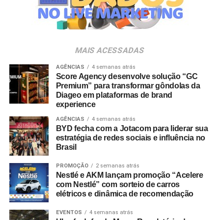
Villa Lobos.
Para ingressar no programa e participar do sorteio, os
consumidores devem baixar o aplicativo oficial do
MAIS ACESSADAS
Shopping Villa Lobos, efetuar o cadastro e enviar
comprovantes fiscais de qualquer valor. O regulamento
AGÊNCIAS
4 semanas atrás
Score Agency desenvolve solução “GC
completo está disponível no site do empreendimento.
Premium” para transformar gôndolas da
Diageo em plataformas de brand
experience
AGÊNCIAS
4 semanas atrás
BYD fecha com a Jotacom para liderar sua
estratégia de redes sociais e influência no
Brasil
PROMOÇÃO
2 semanas atrás
Nestlé e AKM lançam promoção “Acelere
com Nestlé” com sorteio de carros
elétricos e dinâmica de recomendação
EVENTOS
4 semanas atrás