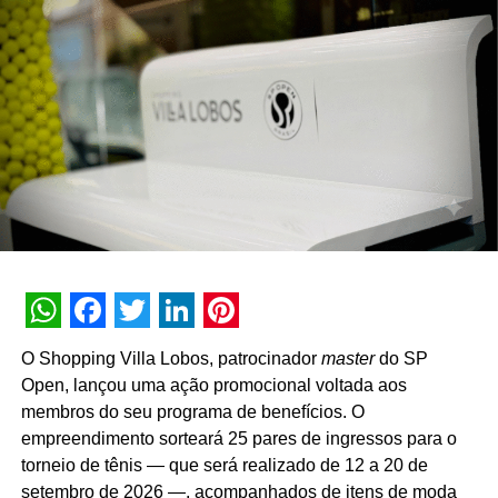
novos consumidores. Nosso objetivo é transformar a
experimentação em preferência e construir relações de
Sobre a Lindt & Sprüngli
longo prazo com o mercado”, pontua Daniel Salguele,
gerente da Torrefação Cooxupé.
Fundada há
175 anos
, em Zurique, a Lindt &
Sprüngli é
líder mundial
no setor de chocolates
A promoção abrange todas as linhas de produtos da
premium e, atualmente, possui doze unidades de
marca em todo o território nacional. Para concorrer aos
produção na Europa e nos EUA e mais de 14 mil
prêmios, os consumidores devem cadastrar os
funcionários. Os produtos da marca são distribuídos
comprovantes fiscais pelo site oficial ou via WhatsApp.
por 26 subsidiárias pelo mundo, além de uma rede
São mais de mil contemplações instantâneas diretas
global de cerca de 100 distribuidores
reveladas no momento do cadastro do produto, além da
independentes. No Brasil, a Lindt & Sprüngli é
distribuição de R$ 10 mil toda semana e o sorteio final de
WhatsApp
Facebook
Twitter
LinkedIn
Pinterest
distribuída desde 1969 nos melhores
três automóveis elétricos. “Queríamos que a promoção
O Shopping Villa Lobos, patrocinador
master
do SP
supermercados e empórios e, desde 2014, possui
fosse muito mais do que um incentivo de compra. Ela
Open, lançou uma ação promocional voltada aos
operação própria no país. Atualmente a filial
precisava reforçar os atributos da marca, gerar conversa e
membros do seu programa de benefícios. O
brasileira emprega mais de 400 funcionários e em
manter o Café Evolutto presente na rotina das pessoas. A
empreendimento sorteará 25 pares de ingressos para o
2020 inaugurou sua 51ª loja própria.
combinação entre mecânica simples, premiações
torneio de tênis — que será realizado de 12 a 20 de
atrativas, comunicação integrada e a chegada do Edu
setembro de 2026 —, acompanhados de itens de moda