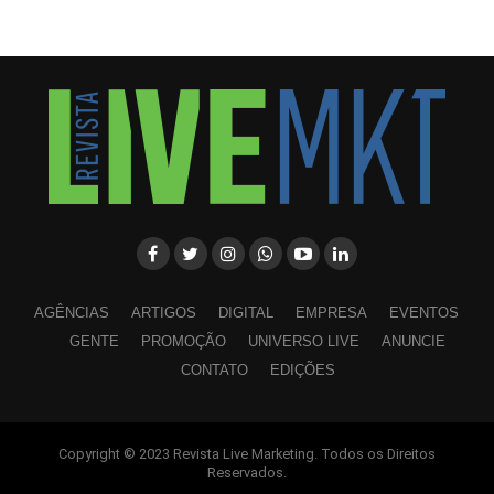
AGÊNCIAS
ARTIGOS
DIGITAL
EMPRESA
EVENTOS
GENTE
PROMOÇÃO
UNIVERSO LIVE
ANUNCIE
CONTATO
EDIÇÕES
Copyright © 2023 Revista Live Marketing. Todos os Direitos
WhatsApp
Facebook
Twitter
LinkedIn
Pinterest
Reservados.