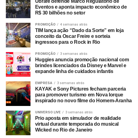
Ubrafe defende Marco Regulatório de
Eventos e aponta impacto econômico de
R$ 30 bilhões no setor
PROMOÇÃO
4 semanas atrás
TIM lança ação “Dado da Sorte” em loja
conceito da Oscar Freire e sorteia
ingressos para o Rock in Rio
PROMOÇÃO
3 semanas atrás
Huggies anuncia promoção nacional com
brindes licenciados da Disney e Marvel e
expande linha de cuidados infantis
EMPRESA
3 semanas atrás
KAYAK e Sony Pictures fecham parceria
para promover turismo em Nova Iorque
inspirado no novo filme do Homem-Aranha
UNIVERSO LIVE
3 semanas atrás
Prio aposta em simulador de realidade
virtual durante temporada do musical
Wicked no Rio de Janeiro