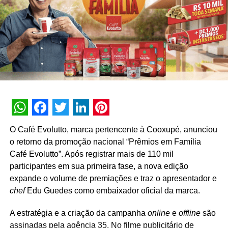
descontos progressivos os tabletes com graduações
de cacau que variam de 50% até 99%, e nos
sabores de laranja, framboesa, morango, pimenta,
caramelo, menta, flor de sal, ao leite, ao leite com
caramelo e flor de sal.
Os produtos já podem ser adquiridos nas lojas da
Lindt pelo Brasil e pelo e-commerce. Na compra de
3 unidades o consumidor terá um desconto de 10%;
levando 6 barras terá 15% e para quem comprar 9
WhatsApp
Facebook
Twitter
LinkedIn
Pinterest
O Café Evolutto, marca pertencente à Cooxupé, anunciou
barras, o desconto aumenta para 25%.
o retorno da promoção nacional “Prêmios em Família
Os descontos* estão disponíveis nas compras pelo
Café Evolutto”. Após registrar mais de 110 mil
e-commerce e nas lojas físicas em São Paulo, São
participantes em sua primeira fase, a nova edição
Caetano do Sul, Santo André, Ribeirão Preto, São
expande o volume de premiações e traz o apresentador e
José dos Campos, São Roque, Barueri, Campinas,
chef
Edu Guedes como embaixador oficial da marca.
Santos, Piracicaba, Jundiaí, Belo Horizonte, Rio de
A estratégia e a criação da campanha
online
e
offline
são
Janeiro, Niterói, Curitiba, Brasília, Goiânia, Porto
assinadas pela agência 35. No filme publicitário de
Alegre, Florianópolis, Balneário Camboriú e